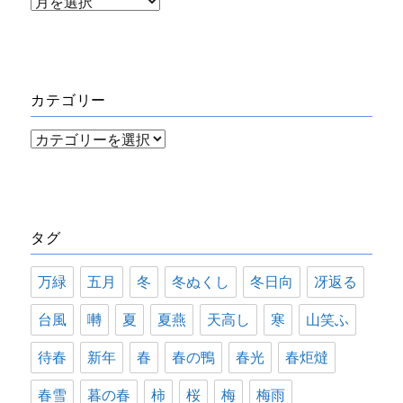
ア
ー
カ
イ
カテゴリー
ブ
カ
テ
ゴ
リ
タグ
ー
万緑
五月
冬
冬ぬくし
冬日向
冴返る
台風
囀
夏
夏燕
天高し
寒
山笑ふ
待春
新年
春
春の鴨
春光
春炬燵
春雪
暮の春
柿
桜
梅
梅雨