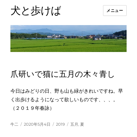
犬と歩けば
メニュー
爪研いで猫に五月の木々青し
今日はみどりの日、野も山も緑がきれいですね。早
く出歩けるようになって欲しいものです、、、。
（２０１９年春詠）
投
投
カ
タ
牛二
2020年5月4日
2019
五月
,
夏
稿
稿
テ
グ
者
日:
ゴ