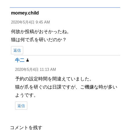
リ
ー
momey.child
よ
り:
2020年5月4日 9:45 AM
何故か投稿がおそかったね。
猫は何で爪を研いだのか？
返信
牛二
よ
り:
2020年5月4日 11:13 AM
予約の設定時間を間違えていました。
猫が爪を研ぐのは日課ですが、ご機嫌な時が多い
ようです。
返信
コメントを残す