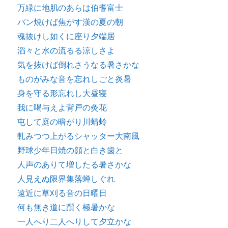
万緑に地肌のあらは伯耆富士
パン焼けば焦がす漢の夏の朝
魂抜けし如くに座り夕端居
滔々と水の流るる涼しさよ
気を抜けば倒れさうなる暑さかな
ものがみな音を忘れしごと炎暑
身を守る形忘れし大昼寝
我に喝与えよ背戸の灸花
屯して庭の暗がり川蜻蛉
軋みつつ上がるシャッター大南風
野球少年日焼の顔と白き歯と
人声のありて増したる暑さかな
人見えぬ限界集落蝉しぐれ
遠近に草刈る音の日曜日
何も無き道に躓く極暑かな
一人へり二人へりして夕立かな