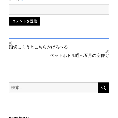
前
投
前
踏切に向うとこちらかげろへる
の
次
投
次
ペットボトル咥へ五月の空仰ぐ
稿
稿:
の
投
ナ
稿:
ビ
検
検
索
ゲ
索:
ー
シ