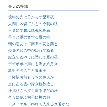
最近の投稿
億年の先は分からず星月夜
人間に区切てふもの今朝の秋
言葉にて想ふ鎮魂広島忌
早々と鍬の音する夏の暁
朝の窓あけて南瓜の花と葉と
炎昼の頭の中がゆれてゐる
腹立てぬやうに黙して夏の昼
デデポポの声にも渇き八月来
亀甲の占のごと青田干
青蜥蜴お前もうちの住人か
空にある雲の掃き跡秋近し
汗拭ひさへ持ち重るほどの汗
久々に使ふ梯子に蝉の殻
アスファルトゆれて人来る炎暑かな