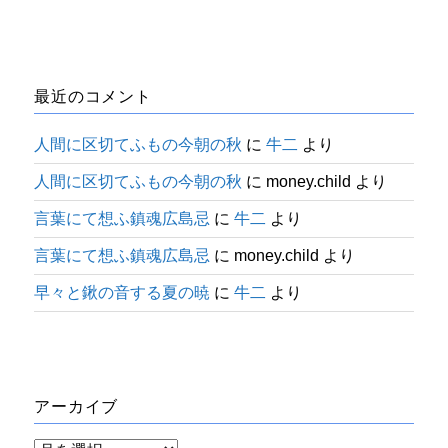
最近のコメント
人間に区切てふもの今朝の秋
に
牛二
より
人間に区切てふもの今朝の秋
に
money.child
より
言葉にて想ふ鎮魂広島忌
に
牛二
より
言葉にて想ふ鎮魂広島忌
に
money.child
より
早々と鍬の音する夏の暁
に
牛二
より
アーカイブ