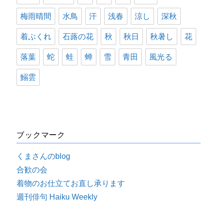
梅雨晴間
水鳥
汗
浅春
涼し
深秋
着ぶくれ
石蕗の花
秋
秋日
秋暑し
花
落葉
蛇
蛙
蝉
雪
青田
風光る
鰯雲
ブックマーク
くまさんのblog
合歓の会
着物のお仕立てお直し承ります
週刊俳句 Haiku Weekly