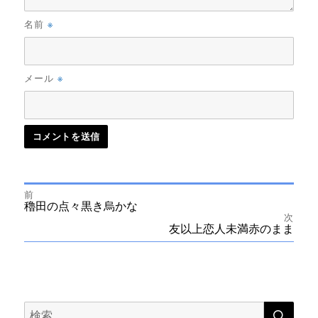
※
名前
※
メール
前
投
前
穭田の点々黒き烏かな
の
次
投
次
友以上恋人未満赤のまま
稿
稿:
の
投
ナ
稿:
ビ
検
検
索