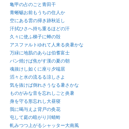
亀甲の占のごと青田干
青蜥蜴お前もうちの住人か
空にある雲の掃き跡秋近し
汗拭ひさへ持ち重るほどの汗
久々に使ふ梯子に蝉の殻
アスファルトゆれて人来る炎暑かな
万緑に地肌のあらは伯耆富士
パン焼けば焦がす漢の夏の朝
魂抜けし如くに座り夕端居
滔々と水の流るる涼しさよ
気を抜けば倒れさうなる暑さかな
ものがみな音を忘れしごと炎暑
身を守る形忘れし大昼寝
我に喝与えよ背戸の灸花
屯して庭の暗がり川蜻蛉
軋みつつ上がるシャッター大南風