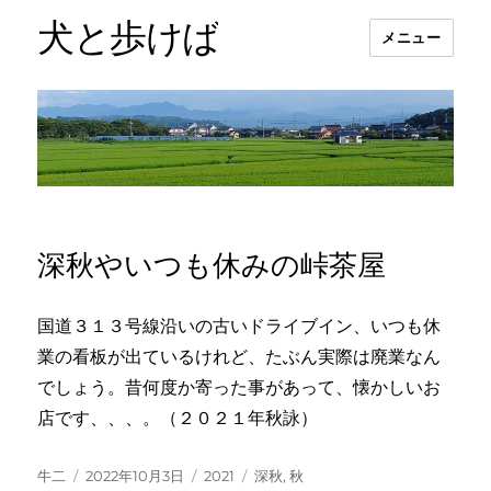
犬と歩けば
メニュー
深秋やいつも休みの峠茶屋
国道３１３号線沿いの古いドライブイン、いつも休
業の看板が出ているけれど、たぶん実際は廃業なん
でしょう。昔何度か寄った事があって、懐かしいお
店です、、、。（２０２１年秋詠）
投
投
カ
タ
牛二
2022年10月3日
2021
深秋
,
秋