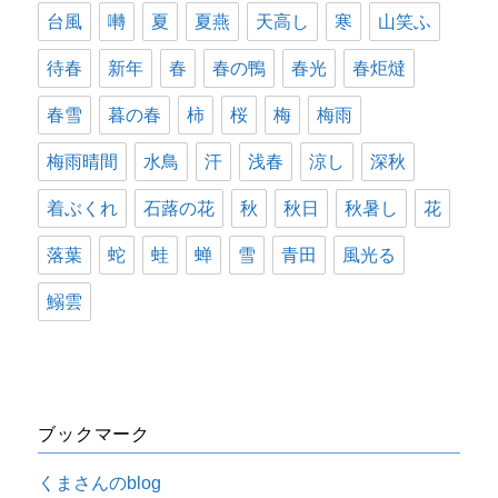
台風
囀
夏
夏燕
天高し
寒
山笑ふ
待春
新年
春
春の鴨
春光
春炬燵
春雪
暮の春
柿
桜
梅
梅雨
梅雨晴間
水鳥
汗
浅春
涼し
深秋
着ぶくれ
石蕗の花
秋
秋日
秋暑し
花
落葉
蛇
蛙
蝉
雪
青田
風光る
鰯雲
ブックマーク
くまさんのblog