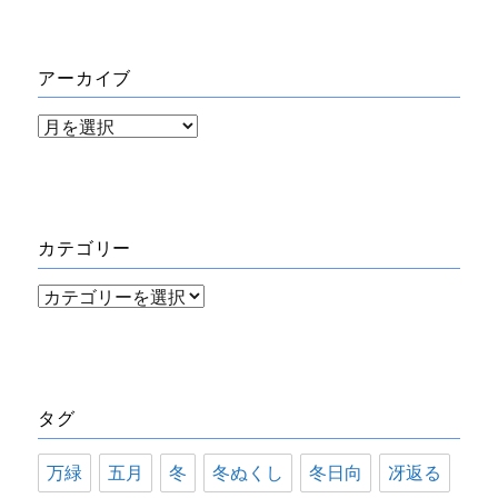
アーカイブ
ア
ー
カ
イ
カテゴリー
ブ
カ
テ
ゴ
リ
タグ
ー
万緑
五月
冬
冬ぬくし
冬日向
冴返る