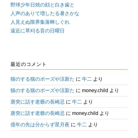
野球少年日焼の顔と白き歯と
人声のありて増したる暑さかな
人見えぬ限界集落蝉しぐれ
遠近に草刈る音の日曜日
最近のコメント
猫のする猫のポーズや涼新た
に
牛二
より
猫のする猫のポーズや涼新た
に
money.child
より
唐突に話す老爺の長崎忌
に
牛二
より
唐突に話す老爺の長崎忌
に
money.child
より
億年の先は分からず星月夜
に
牛二
より