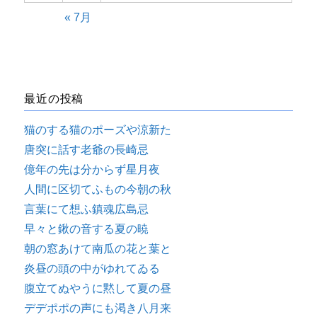
« 7月
最近の投稿
猫のする猫のポーズや涼新た
唐突に話す老爺の長崎忌
億年の先は分からず星月夜
人間に区切てふもの今朝の秋
言葉にて想ふ鎮魂広島忌
早々と鍬の音する夏の暁
朝の窓あけて南瓜の花と葉と
炎昼の頭の中がゆれてゐる
腹立てぬやうに黙して夏の昼
デデポポの声にも渇き八月来