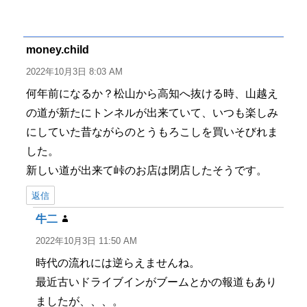
稿
稿
テ
グ
者
日:
ゴ
リ
ー
money.child
よ
り:
2022年10月3日 8:03 AM
何年前になるか？松山から高知へ抜ける時、山越え
の道が新たにトンネルが出来ていて、いつも楽しみ
にしていた昔ながらのとうもろこしを買いそびれま
した。
新しい道が出来て峠のお店は閉店したそうです。
返信
牛二
よ
り:
2022年10月3日 11:50 AM
時代の流れには逆らえませんね。
最近古いドライブインがブームとかの報道もあり
ましたが、、、。