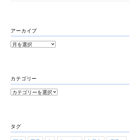
アーカイブ
ア
ー
カ
イ
カテゴリー
ブ
カ
テ
ゴ
リ
タグ
ー