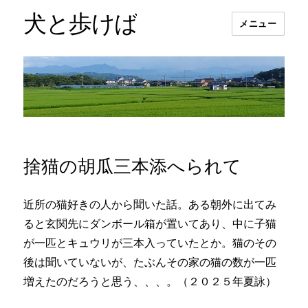
犬と歩けば
メニュー
捨猫の胡瓜三本添へられて
近所の猫好きの人から聞いた話。ある朝外に出てみ
ると玄関先にダンボール箱が置いてあり、中に子猫
が一匹とキュウリが三本入っていたとか。猫のその
後は聞いていないが、たぶんその家の猫の数が一匹
増えたのだろうと思う、、、。（２０２５年夏詠）