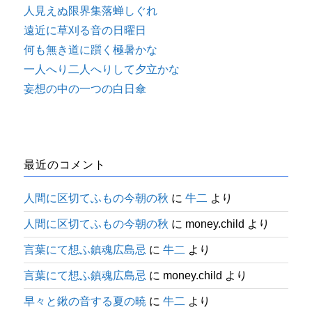
人見えぬ限界集落蝉しぐれ
遠近に草刈る音の日曜日
何も無き道に躓く極暑かな
一人へり二人へりして夕立かな
妄想の中の一つの白日傘
最近のコメント
人間に区切てふもの今朝の秋
に
牛二
より
人間に区切てふもの今朝の秋
に
money.child
より
言葉にて想ふ鎮魂広島忌
に
牛二
より
言葉にて想ふ鎮魂広島忌
に
money.child
より
早々と鍬の音する夏の暁
に
牛二
より