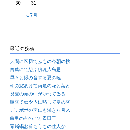
30
31
« 7月
最近の投稿
人間に区切てふもの今朝の秋
言葉にて想ふ鎮魂広島忌
早々と鍬の音する夏の暁
朝の窓あけて南瓜の花と葉と
炎昼の頭の中がゆれてゐる
腹立てぬやうに黙して夏の昼
デデポポの声にも渇き八月来
亀甲の占のごと青田干
青蜥蜴お前もうちの住人か