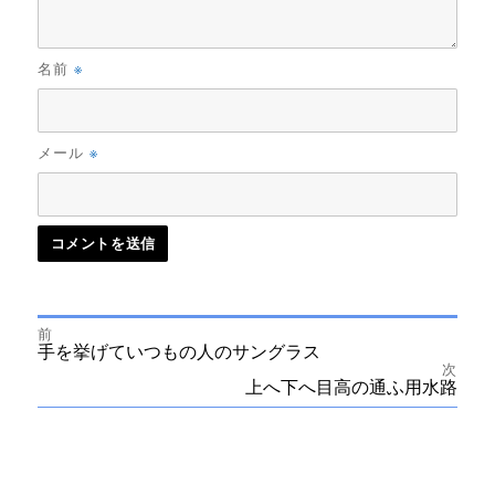
※
名前
※
メール
前
投
前
手を挙げていつもの人のサングラス
の
次
投
次
上へ下へ目高の通ふ用水路
稿
稿:
の
投
ナ
稿:
ビ