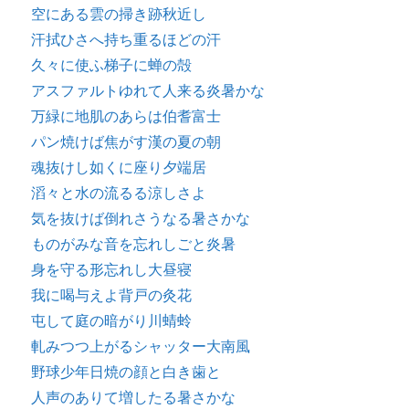
空にある雲の掃き跡秋近し
汗拭ひさへ持ち重るほどの汗
久々に使ふ梯子に蝉の殻
アスファルトゆれて人来る炎暑かな
万緑に地肌のあらは伯耆富士
パン焼けば焦がす漢の夏の朝
魂抜けし如くに座り夕端居
滔々と水の流るる涼しさよ
気を抜けば倒れさうなる暑さかな
ものがみな音を忘れしごと炎暑
身を守る形忘れし大昼寝
我に喝与えよ背戸の灸花
屯して庭の暗がり川蜻蛉
軋みつつ上がるシャッター大南風
野球少年日焼の顔と白き歯と
人声のありて増したる暑さかな