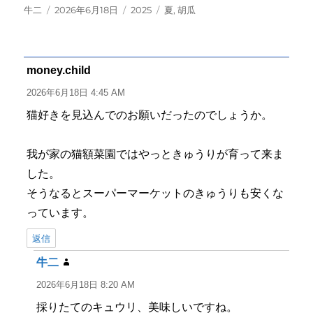
投
投
カ
タ
牛二
2026年6月18日
2025
夏
,
胡瓜
稿
稿
テ
グ
者
日:
ゴ
リ
ー
money.child
よ
り:
2026年6月18日 4:45 AM
猫好きを見込んでのお願いだったのでしょうか。
我が家の猫額菜園ではやっときゅうりが育って来ま
した。
そうなるとスーパーマーケットのきゅうりも安くな
っています。
返信
牛二
よ
り:
2026年6月18日 8:20 AM
採りたてのキュウリ、美味しいですね。