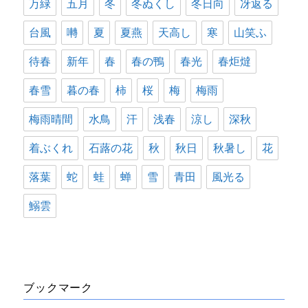
万緑
五月
冬
冬ぬくし
冬日向
冴返る
台風
囀
夏
夏燕
天高し
寒
山笑ふ
待春
新年
春
春の鴨
春光
春炬燵
春雪
暮の春
柿
桜
梅
梅雨
梅雨晴間
水鳥
汗
浅春
涼し
深秋
着ぶくれ
石蕗の花
秋
秋日
秋暑し
花
落葉
蛇
蛙
蝉
雪
青田
風光る
鰯雲
ブックマーク