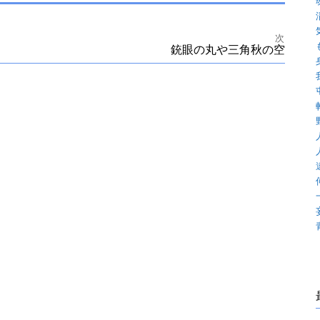
次
銃眼の丸や三角秋の空