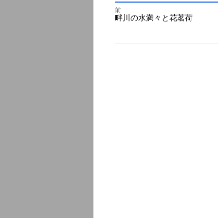
前
投
前
畔川の水満々と花茗荷
の
投
次
稿
稿:
の
投
ナ
稿:
ビ
ゲ
ー
シ
ョ
ン