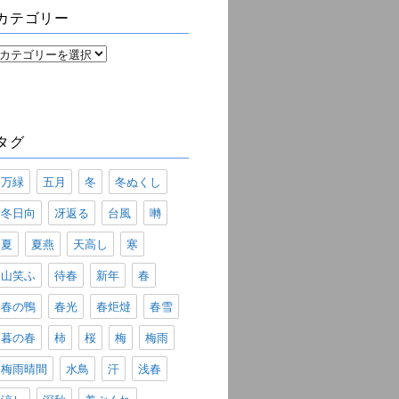
ブ
カテゴリー
カ
テ
ゴ
リ
ー
タグ
万緑
五月
冬
冬ぬくし
冬日向
冴返る
台風
囀
夏
夏燕
天高し
寒
山笑ふ
待春
新年
春
春の鴨
春光
春炬燵
春雪
暮の春
柿
桜
梅
梅雨
梅雨晴間
水鳥
汗
浅春