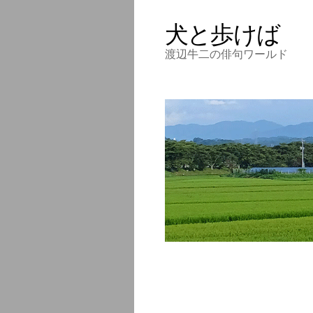
犬と歩けば
渡辺牛二の俳句ワールド