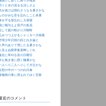
魂抜けし如くに座り夕端居
滔々と水の流るる涼しさよ
気を抜けば倒れさうなる暑さかな
ものがみな音を忘れしごと炎暑
身を守る形忘れし大昼寝
我に喝与えよ背戸の灸花
屯して庭の暗がり川蜻蛉
軋みつつ上がるシャッター大南風
野球少年日焼の顔と白き歯と
人声のありて増したる暑さかな
人見えぬ限界集落蝉しぐれ
遠近に草刈る音の日曜日
何も無き道に躓く極暑かな
一人へり二人へりして夕立かな
妄想の中の一つの白日傘
青梅雨の青に埋もれてゆく空家
最近のコメント