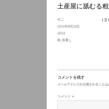
土産屋に舐むる粗
投
牛二
（２
稿
投
2014年8月23日
者
稿
カ
2002
日:
テ
タ
秋
,
秋暑し
ゴ
グ
リ
ー
コメントを残す
メールアドレスが公開されることは
※
コメント