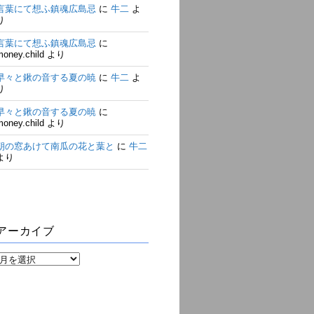
言葉にて想ふ鎮魂広島忌
に
牛二
よ
り
言葉にて想ふ鎮魂広島忌
に
money.child
より
早々と鍬の音する夏の暁
に
牛二
よ
り
早々と鍬の音する夏の暁
に
money.child
より
朝の窓あけて南瓜の花と葉と
に
牛二
より
アーカイブ
ア
ー
カ
イ