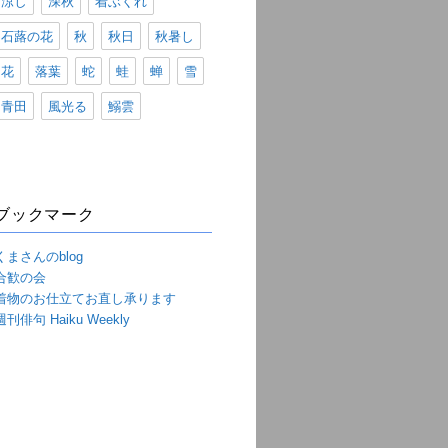
涼し
深秋
着ぶくれ
石蕗の花
秋
秋日
秋暑し
花
落葉
蛇
蛙
蝉
雪
青田
風光る
鰯雲
ブックマーク
くまさんのblog
合歓の会
着物のお仕立てお直し承ります
週刊俳句 Haiku Weekly