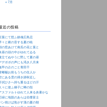
« 7月
最近の投稿
言葉にて想ふ鎮魂広島忌
早々と鍬の音する夏の暁
朝の窓あけて南瓜の花と葉と
炎昼の頭の中がゆれてゐる
腹立てぬやうに黙して夏の昼
デデポポの声にも渇き八月来
亀甲の占のごと青田干
青蜥蜴お前もうちの住人か
空にある雲の掃き跡秋近し
汗拭ひさへ持ち重るほどの汗
久々に使ふ梯子に蝉の殻
アスファルトゆれて人来る炎暑かな
万緑に地肌のあらは伯耆富士
パン焼けば焦がす漢の夏の朝