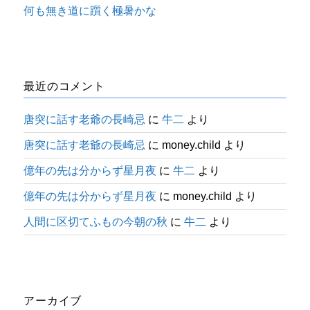
何も無き道に躓く極暑かな
最近のコメント
唐突に話す老爺の長崎忌
に
牛二
より
唐突に話す老爺の長崎忌
に
money.child
より
億年の先は分からず星月夜
に
牛二
より
億年の先は分からず星月夜
に
money.child
より
人間に区切てふもの今朝の秋
に
牛二
より
アーカイブ