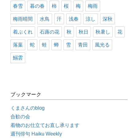
春雪
暮の春
柿
桜
梅
梅雨
梅雨晴間
水鳥
汗
浅春
涼し
深秋
着ぶくれ
石蕗の花
秋
秋日
秋暑し
花
落葉
蛇
蛙
蝉
雪
青田
風光る
鰯雲
ブックマーク
くまさんのblog
合歓の会
着物のお仕立てお直し承ります
週刊俳句 Haiku Weekly