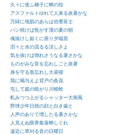
久々に使ふ梯子に蝉の殻
アスファルトゆれて人来る炎暑かな
万緑に地肌のあらは伯耆富士
パン焼けば焦がす漢の夏の朝
魂抜けし如くに座り夕端居
滔々と水の流るる涼しさよ
気を抜けば倒れさうなる暑さかな
ものがみな音を忘れしごと炎暑
身を守る形忘れし大昼寝
我に喝与えよ背戸の灸花
屯して庭の暗がり川蜻蛉
軋みつつ上がるシャッター大南風
野球少年日焼の顔と白き歯と
人声のありて増したる暑さかな
人見えぬ限界集落蝉しぐれ
遠近に草刈る音の日曜日