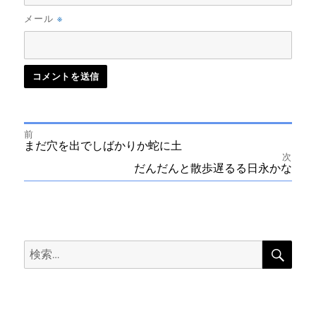
※
メール
前
投
前
まだ穴を出でしばかりか蛇に土
の
次
投
次
だんだんと散歩遅るる日永かな
稿
稿:
の
投
ナ
稿:
ビ
検
検
索
ゲ
索:
ー