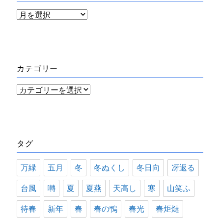
ア
ー
カ
イ
カテゴリー
ブ
カ
テ
ゴ
リ
タグ
ー
万緑
五月
冬
冬ぬくし
冬日向
冴返る
台風
囀
夏
夏燕
天高し
寒
山笑ふ
待春
新年
春
春の鴨
春光
春炬燵