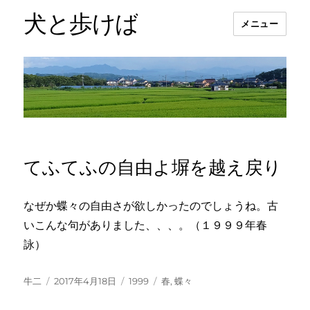
犬と歩けば
メニュー
てふてふの自由よ塀を越え戻り
なぜか蝶々の自由さが欲しかったのでしょうね。古
いこんな句がありました、、、。（１９９９年春
詠）
投
投
カ
タ
牛二
2017年4月18日
1999
春
,
蝶々
稿
稿
テ
グ
者
日:
ゴ