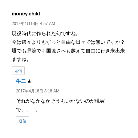
リ
ー
money.child
よ
り:
2017年4月18日 4:57 AM
現役時代に作られた句ですね。
今は蝶々よりもずっと自由な日々では無いですか？
塀でも県境でも国境さへも越えて自由に行き来出来
ますね。
返信
牛二
よ
り:
2017年4月18日 8:18 AM
それがなかなかそうもいかないのが現実
で、、、。
返信