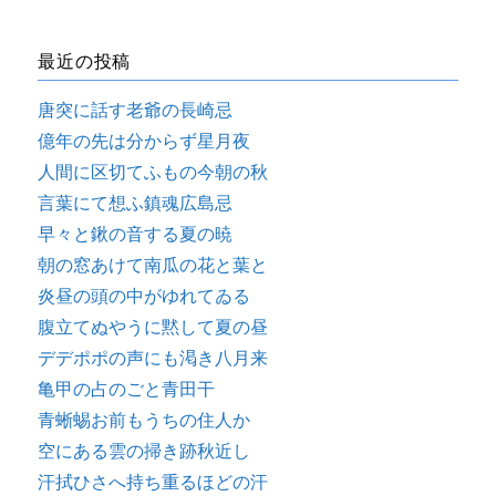
最近の投稿
唐突に話す老爺の長崎忌
億年の先は分からず星月夜
人間に区切てふもの今朝の秋
言葉にて想ふ鎮魂広島忌
早々と鍬の音する夏の暁
朝の窓あけて南瓜の花と葉と
炎昼の頭の中がゆれてゐる
腹立てぬやうに黙して夏の昼
デデポポの声にも渇き八月来
亀甲の占のごと青田干
青蜥蜴お前もうちの住人か
空にある雲の掃き跡秋近し
汗拭ひさへ持ち重るほどの汗