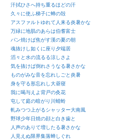
汗拭ひさへ持ち重るほどの汗
久々に使ふ梯子に蝉の殻
アスファルトゆれて人来る炎暑かな
万緑に地肌のあらは伯耆富士
パン焼けば焦がす漢の夏の朝
魂抜けし如くに座り夕端居
滔々と水の流るる涼しさよ
気を抜けば倒れさうなる暑さかな
ものがみな音を忘れしごと炎暑
身を守る形忘れし大昼寝
我に喝与えよ背戸の灸花
屯して庭の暗がり川蜻蛉
軋みつつ上がるシャッター大南風
野球少年日焼の顔と白き歯と
人声のありて増したる暑さかな
人見えぬ限界集落蝉しぐれ