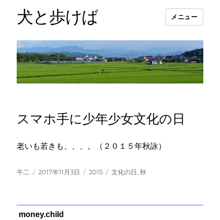
犬と歩けば
メニュー
スマホ手に少年少女文化の日
老いも若きも、、、。（２０１５年秋詠）
投
投
カ
タ
牛二
2017年11月3日
2015
文化の日
,
秋
稿
稿
テ
グ
者
日:
ゴ
リ
ー
money.child
よ