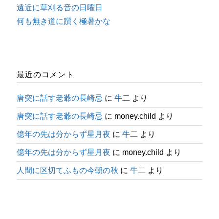
遠近に草刈る音の日曜日
何も無き道に躓く極暑かな
最近のコメント
唐突に話す老爺の長崎忌
に
牛二
より
唐突に話す老爺の長崎忌
に
money.child
より
億年の先は分からず星月夜
に
牛二
より
億年の先は分からず星月夜
に
money.child
より
人間に区切てふもの今朝の秋
に
牛二
より