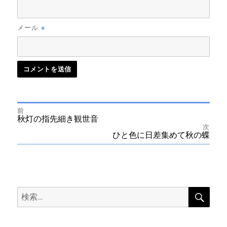
※
メール
前
投
前
秋灯の指先細き観世音
の
次
投
次
ひと色に日差集めて秋の蝶
稿
稿:
の
投
ナ
稿:
ビ
検
検
索
ゲ
索:
ー