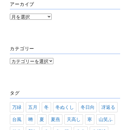
アーカイブ
ア
ー
カ
イ
カテゴリー
ブ
カ
テ
ゴ
リ
タグ
ー
万緑
五月
冬
冬ぬくし
冬日向
冴返る
台風
囀
夏
夏燕
天高し
寒
山笑ふ