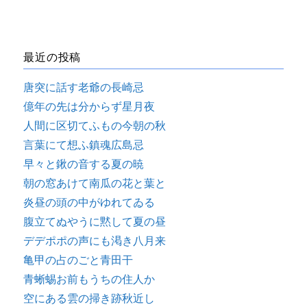
最近の投稿
唐突に話す老爺の長崎忌
億年の先は分からず星月夜
人間に区切てふもの今朝の秋
言葉にて想ふ鎮魂広島忌
早々と鍬の音する夏の暁
朝の窓あけて南瓜の花と葉と
炎昼の頭の中がゆれてゐる
腹立てぬやうに黙して夏の昼
デデポポの声にも渇き八月来
亀甲の占のごと青田干
青蜥蜴お前もうちの住人か
空にある雲の掃き跡秋近し