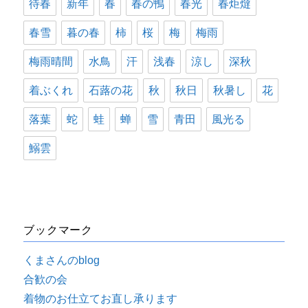
待春
新年
春
春の鴨
春光
春炬燵
春雪
暮の春
柿
桜
梅
梅雨
梅雨晴間
水鳥
汗
浅春
涼し
深秋
着ぶくれ
石蕗の花
秋
秋日
秋暑し
花
落葉
蛇
蛙
蝉
雪
青田
風光る
鰯雲
ブックマーク
くまさんのblog
合歓の会
着物のお仕立てお直し承ります