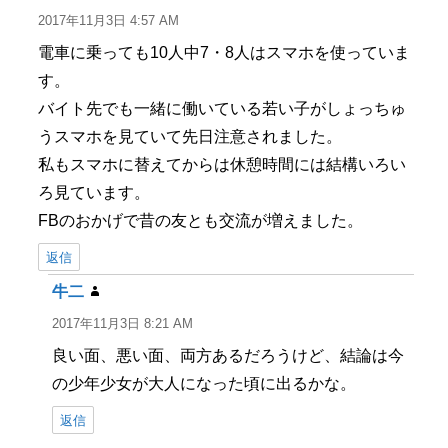
り:
2017年11月3日 4:57 AM
電車に乗っても10人中7・8人はスマホを使っていま
す。
バイト先でも一緒に働いている若い子がしょっちゅ
うスマホを見ていて先日注意されました。
私もスマホに替えてからは休憩時間には結構いろい
ろ見ています。
FBのおかげで昔の友とも交流が増えました。
返信
牛二
よ
り:
2017年11月3日 8:21 AM
良い面、悪い面、両方あるだろうけど、結論は今
の少年少女が大人になった頃に出るかな。
返信