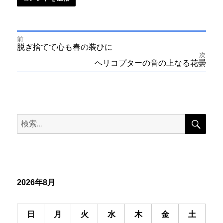
前
投
前
脱ぎ捨てて心も春の装ひに
の
次
投
次
ヘリコプターの音の上なる花曇
稿
稿:
の
投
ナ
稿:
ビ
検
検
索
ゲ
索:
ー
シ
2026年8月
ョ
ン
日
月
火
水
木
金
土