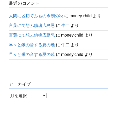
最近のコメント
人間に区切てふもの今朝の秋
に
money.child
より
言葉にて想ふ鎮魂広島忌
に
牛二
より
言葉にて想ふ鎮魂広島忌
に
money.child
より
早々と鍬の音する夏の暁
に
牛二
より
早々と鍬の音する夏の暁
に
money.child
より
アーカイブ
ア
ー
カ