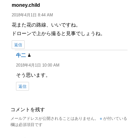
ー
money.child
よ
り:
2018年4月1日 8:44 AM
花また花の路線、いいですね。
ドローンで上から撮ると見事でしょうね。
返信
牛二
よ
り:
2018年4月1日 10:00 AM
そう思います。
返信
コメントを残す
※
メールアドレスが公開されることはありません。
が付いている
欄は必須項目です