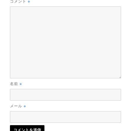
※
コメント
※
名前
※
メール