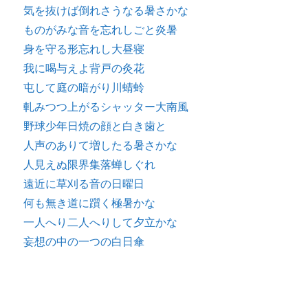
気を抜けば倒れさうなる暑さかな
ものがみな音を忘れしごと炎暑
身を守る形忘れし大昼寝
我に喝与えよ背戸の灸花
屯して庭の暗がり川蜻蛉
軋みつつ上がるシャッター大南風
野球少年日焼の顔と白き歯と
人声のありて増したる暑さかな
人見えぬ限界集落蝉しぐれ
遠近に草刈る音の日曜日
何も無き道に躓く極暑かな
一人へり二人へりして夕立かな
妄想の中の一つの白日傘