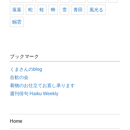
落葉
蛇
蛙
蝉
雪
青田
風光る
鰯雲
ブックマーク
くまさんのblog
合歓の会
着物のお仕立てお直し承ります
週刊俳句 Haiku Weekly
Home