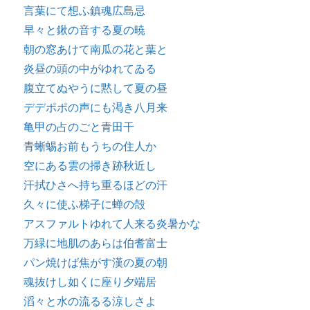
言葉にて想ふ鎮魂広島忌
早々と鍬の音する夏の暁
朝の窓あけて南瓜の花と葉と
炎昼の頭の中がゆれてゐる
腹立てぬやうに黙して夏の昼
デデポポの声にも渇き八月来
亀甲の占のごと青田干
青蜥蜴お前もうちの住人か
空にある雲の掃き跡秋近し
汗拭ひさへ持ち重るほどの汗
久々に使ふ梯子に蝉の殻
アスファルトゆれて人来る炎暑かな
万緑に地肌のあらは伯耆富士
パン焼けば焦がす漢の夏の朝
魂抜けし如くに座り夕端居
滔々と水の流るる涼しさよ