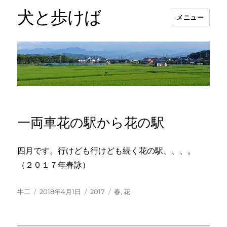
犬と歩けば
メニュー
一両車花の駅から花の駅
四月です。行けども行けども続く花の駅、、、。
（２０１７年春詠）
投
投
カ
タ
牛二
2018年4月1日
2017
春
,
花
稿
稿
テ
グ
者
日:
ゴ
リ