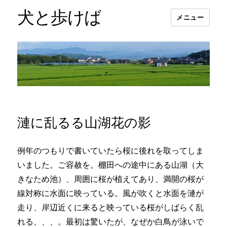
犬と歩けば
メニュー
漣に乱るる山湖花の影
例年のつもりで書いていたら桜に後れを取ってしま
いました。ご容赦を。棚田への途中にある山湖（大
きなため池）、周囲に桜が植えてあり、満開の桜が
線対称に水面に映っている。風が吹くと水面を漣が
走り、岸辺近くに来ると映っている桜がしばらく乱
れる、、、。最初は驚いたが、なぜか白鳥が泳いで