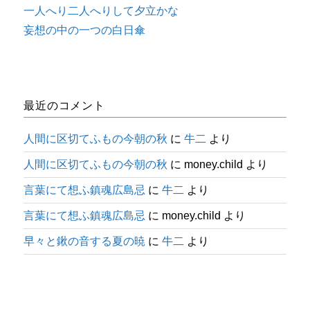
一人へり二人へりして夕立かな
妄想の中の一つの白日傘
最近のコメント
人間に区切てふもの今朝の秋
に
牛二
より
人間に区切てふもの今朝の秋
に
money.child
より
言葉にて想ふ鎮魂広島忌
に
牛二
より
言葉にて想ふ鎮魂広島忌
に
money.child
より
早々と鍬の音する夏の暁
に
牛二
より