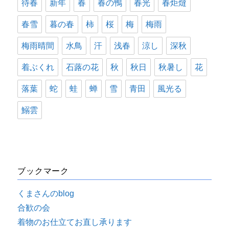
待春
新年
春
春の鴨
春光
春炬燵
春雪
暮の春
柿
桜
梅
梅雨
梅雨晴間
水鳥
汗
浅春
涼し
深秋
着ぶくれ
石蕗の花
秋
秋日
秋暑し
花
落葉
蛇
蛙
蝉
雪
青田
風光る
鰯雲
ブックマーク
くまさんのblog
合歓の会
着物のお仕立てお直し承ります