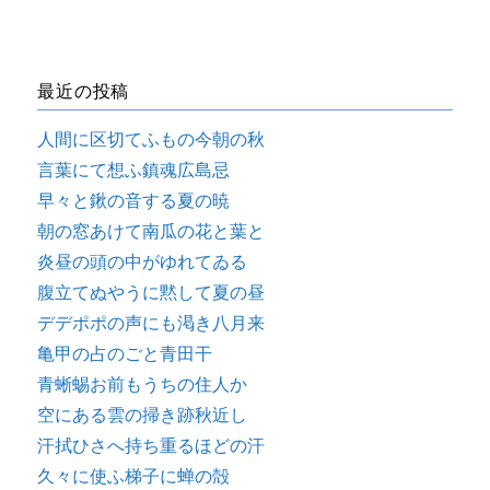
最近の投稿
人間に区切てふもの今朝の秋
言葉にて想ふ鎮魂広島忌
早々と鍬の音する夏の暁
朝の窓あけて南瓜の花と葉と
炎昼の頭の中がゆれてゐる
腹立てぬやうに黙して夏の昼
デデポポの声にも渇き八月来
亀甲の占のごと青田干
青蜥蜴お前もうちの住人か
空にある雲の掃き跡秋近し
汗拭ひさへ持ち重るほどの汗
久々に使ふ梯子に蝉の殻