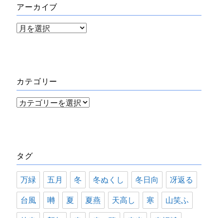
アーカイブ
ア
ー
カ
イ
カテゴリー
ブ
カ
テ
ゴ
リ
タグ
ー
万緑
五月
冬
冬ぬくし
冬日向
冴返る
台風
囀
夏
夏燕
天高し
寒
山笑ふ