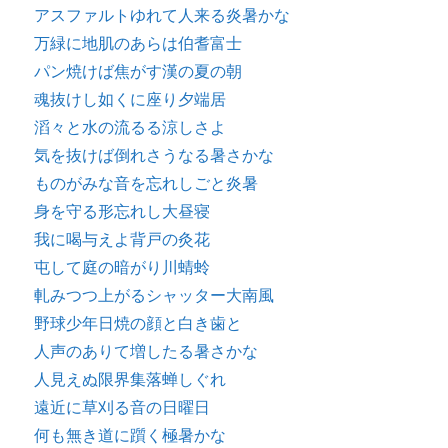
アスファルトゆれて人来る炎暑かな
万緑に地肌のあらは伯耆富士
パン焼けば焦がす漢の夏の朝
魂抜けし如くに座り夕端居
滔々と水の流るる涼しさよ
気を抜けば倒れさうなる暑さかな
ものがみな音を忘れしごと炎暑
身を守る形忘れし大昼寝
我に喝与えよ背戸の灸花
屯して庭の暗がり川蜻蛉
軋みつつ上がるシャッター大南風
野球少年日焼の顔と白き歯と
人声のありて増したる暑さかな
人見えぬ限界集落蝉しぐれ
遠近に草刈る音の日曜日
何も無き道に躓く極暑かな