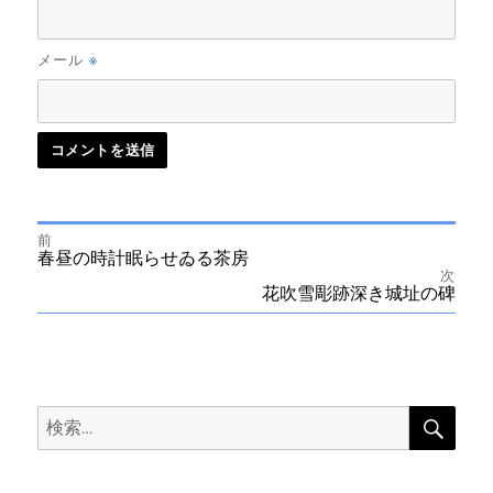
※
メール
前
投
前
春昼の時計眠らせゐる茶房
の
次
投
次
花吹雪彫跡深き城址の碑
稿
稿:
の
投
ナ
稿:
ビ
検
検
索
ゲ
索:
ー