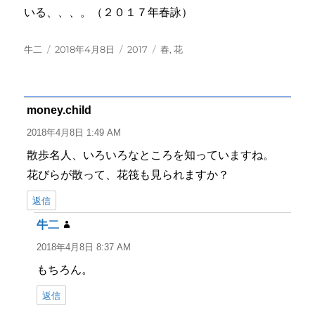
いる、、、。（２０１７年春詠）
投
投
カ
タ
牛二
2018年4月8日
2017
春
,
花
稿
稿
テ
グ
者
日:
ゴ
リ
ー
money.child
よ
り:
2018年4月8日 1:49 AM
散歩名人、いろいろなところを知っていますね。
花びらが散って、花筏も見られますか？
返信
牛二
よ
り:
2018年4月8日 8:37 AM
もちろん。
返信