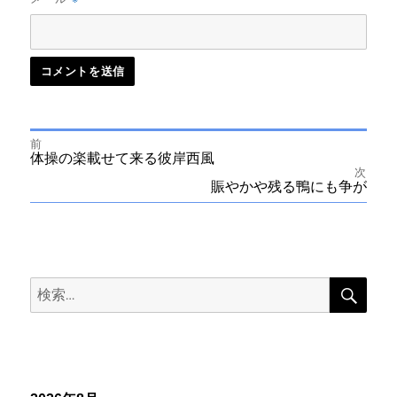
前
投
前
体操の楽載せて来る彼岸西風
の
次
投
次
賑やかや残る鴨にも争が
稿
稿:
の
投
ナ
稿:
ビ
検
検
索
ゲ
索:
ー
シ