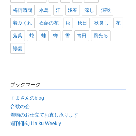
梅雨晴間
水鳥
汗
浅春
涼し
深秋
着ぶくれ
石蕗の花
秋
秋日
秋暑し
花
落葉
蛇
蛙
蝉
雪
青田
風光る
鰯雲
ブックマーク
くまさんのblog
合歓の会
着物のお仕立てお直し承ります
週刊俳句 Haiku Weekly