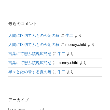
最近のコメント
人間に区切てふもの今朝の秋
に
牛二
より
人間に区切てふもの今朝の秋
に
money.child
より
言葉にて想ふ鎮魂広島忌
に
牛二
より
言葉にて想ふ鎮魂広島忌
に
money.child
より
早々と鍬の音する夏の暁
に
牛二
より
アーカイブ