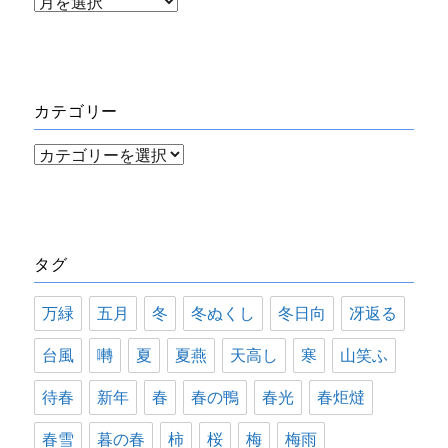
ア
ー
カ
イ
カテゴリー
ブ
カ
テ
ゴ
リ
タグ
ー
万緑
五月
冬
冬ぬくし
冬日向
冴返る
台風
囀
夏
夏燕
天高し
寒
山笑ふ
待春
新年
春
春の鴨
春光
春炬燵
春雪
暮の春
柿
桜
梅
梅雨