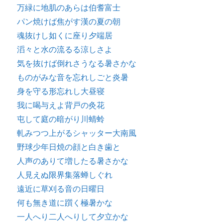
万緑に地肌のあらは伯耆富士
パン焼けば焦がす漢の夏の朝
魂抜けし如くに座り夕端居
滔々と水の流るる涼しさよ
気を抜けば倒れさうなる暑さかな
ものがみな音を忘れしごと炎暑
身を守る形忘れし大昼寝
我に喝与えよ背戸の灸花
屯して庭の暗がり川蜻蛉
軋みつつ上がるシャッター大南風
野球少年日焼の顔と白き歯と
人声のありて増したる暑さかな
人見えぬ限界集落蝉しぐれ
遠近に草刈る音の日曜日
何も無き道に躓く極暑かな
一人へり二人へりして夕立かな