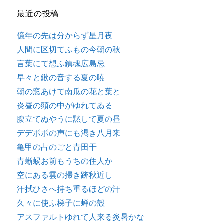
最近の投稿
億年の先は分からず星月夜
人間に区切てふもの今朝の秋
言葉にて想ふ鎮魂広島忌
早々と鍬の音する夏の暁
朝の窓あけて南瓜の花と葉と
炎昼の頭の中がゆれてゐる
腹立てぬやうに黙して夏の昼
デデポポの声にも渇き八月来
亀甲の占のごと青田干
青蜥蜴お前もうちの住人か
空にある雲の掃き跡秋近し
汗拭ひさへ持ち重るほどの汗
久々に使ふ梯子に蝉の殻
アスファルトゆれて人来る炎暑かな