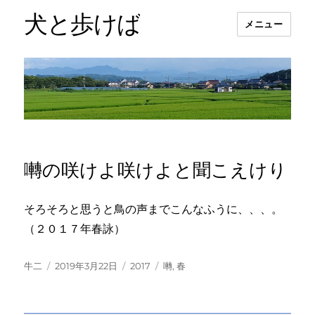
犬と歩けば
メニュー
囀の咲けよ咲けよと聞こえけり
そろそろと思うと鳥の声までこんなふうに、、、。
（２０１７年春詠）
投
投
カ
タ
牛二
2019年3月22日
2017
囀
,
春
稿
稿
テ
グ
者
日:
ゴ
リ