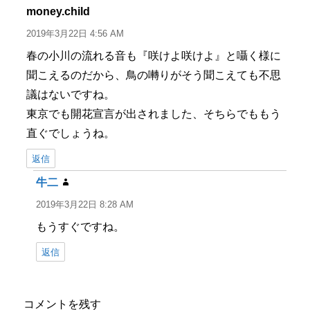
ー
money.child
よ
り:
2019年3月22日 4:56 AM
春の小川の流れる音も『咲けよ咲けよ』と囁く様に
聞こえるのだから、鳥の囀りがそう聞こえても不思
議はないですね。
東京でも開花宣言が出されました、そちらでももう
直ぐでしょうね。
返信
牛二
よ
り:
2019年3月22日 8:28 AM
もうすぐですね。
返信
コメントを残す