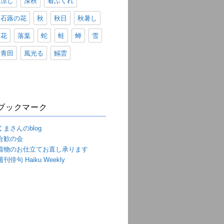
涼し
深秋
着ぶくれ
石蕗の花
秋
秋日
秋暑し
花
落葉
蛇
蛙
蝉
雪
青田
風光る
鰯雲
ブックマーク
くまさんのblog
合歓の会
着物のお仕立てお直し承ります
週刊俳句 Haiku Weekly