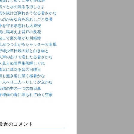
魂抜けし如くに座り夕端居
滔々と水の流るる涼しさよ
気を抜けば倒れさうなる暑さかな
ものがみな音を忘れしごと炎暑
身を守る形忘れし大昼寝
我に喝与えよ背戸の灸花
屯して庭の暗がり川蜻蛉
軋みつつ上がるシャッター大南風
野球少年日焼の顔と白き歯と
人声のありて増したる暑さかな
人見えぬ限界集落蝉しぐれ
遠近に草刈る音の日曜日
何も無き道に躓く極暑かな
一人へり二人へりして夕立かな
妄想の中の一つの白日傘
青梅雨の青に埋もれてゆく空家
最近のコメント