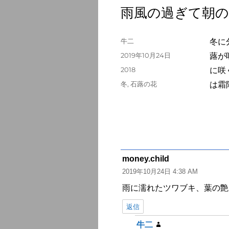
雨風の過ぎて朝の
投
牛二
冬に
稿
投
2019年10月24日
蕗が
者
稿
カ
2018
に咲
日:
テ
タ
冬
,
石蕗の花
は霜
ゴ
グ
リ
ー
money.child
よ
2019年10月24日 4:38 AM
り:
雨に濡れたツワブキ、葉の艶
返信
牛二
よ