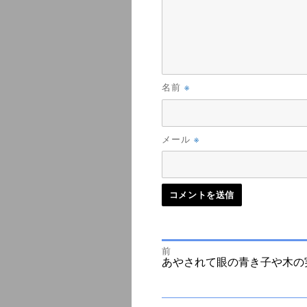
※
名前
※
メール
前
投
前
あやされて眼の青き子や木の
の
投
次
稿
稿:
の
投