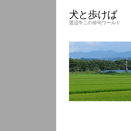
犬と歩けば
渡辺牛二の俳句ワールド