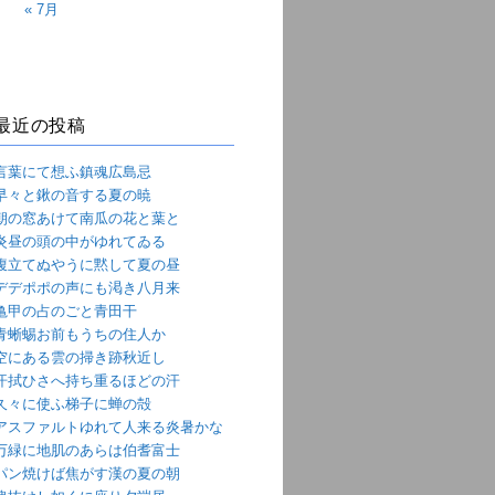
« 7月
最近の投稿
言葉にて想ふ鎮魂広島忌
早々と鍬の音する夏の暁
朝の窓あけて南瓜の花と葉と
炎昼の頭の中がゆれてゐる
腹立てぬやうに黙して夏の昼
デデポポの声にも渇き八月来
亀甲の占のごと青田干
青蜥蜴お前もうちの住人か
空にある雲の掃き跡秋近し
汗拭ひさへ持ち重るほどの汗
久々に使ふ梯子に蝉の殻
アスファルトゆれて人来る炎暑かな
万緑に地肌のあらは伯耆富士
パン焼けば焦がす漢の夏の朝