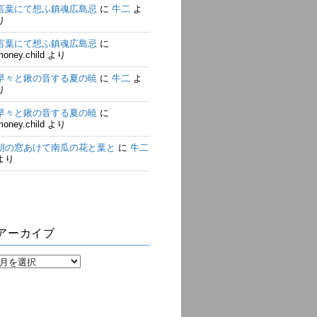
言葉にて想ふ鎮魂広島忌
に
牛二
よ
り
言葉にて想ふ鎮魂広島忌
に
money.child
より
早々と鍬の音する夏の暁
に
牛二
よ
り
早々と鍬の音する夏の暁
に
money.child
より
朝の窓あけて南瓜の花と葉と
に
牛二
より
アーカイブ
ア
ー
カ
イ