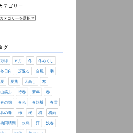
ブ
カテゴリー
カ
テ
ゴ
リ
ー
タグ
万緑
五月
冬
冬ぬくし
冬日向
冴返る
台風
囀
夏
夏燕
天高し
寒
山笑ふ
待春
新年
春
春の鴨
春光
春炬燵
春雪
暮の春
柿
桜
梅
梅雨
梅雨晴間
水鳥
汗
浅春