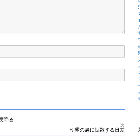
実降る
次
朝霧の裏に拡散する日差