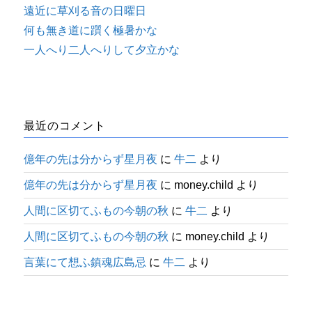
遠近に草刈る音の日曜日
何も無き道に躓く極暑かな
一人へり二人へりして夕立かな
最近のコメント
億年の先は分からず星月夜
に
牛二
より
億年の先は分からず星月夜
に
money.child
より
人間に区切てふもの今朝の秋
に
牛二
より
人間に区切てふもの今朝の秋
に
money.child
より
言葉にて想ふ鎮魂広島忌
に
牛二
より