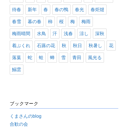
待春
新年
春
春の鴨
春光
春炬燵
春雪
暮の春
柿
桜
梅
梅雨
梅雨晴間
水鳥
汗
浅春
涼し
深秋
着ぶくれ
石蕗の花
秋
秋日
秋暑し
花
落葉
蛇
蛙
蝉
雪
青田
風光る
鰯雲
ブックマーク
くまさんのblog
合歓の会