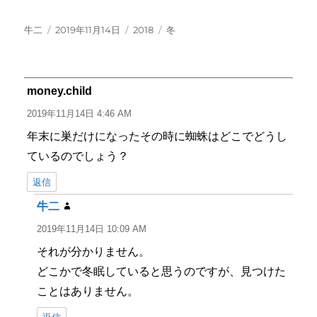
投
投
カ
タ
牛二
2019年11月14日
2018
冬
稿
稿
テ
グ
者
日:
ゴ
リ
ー
money.child
よ
り:
2019年11月14日 4:46 AM
年末に巣だけになったその時に蜘蛛はどこでどうし
ているのでしょう？
返信
牛二
よ
り:
2019年11月14日 10:09 AM
それが分かりません。
どこかで冬眠していると思うのですが、見つけた
ことはありません。