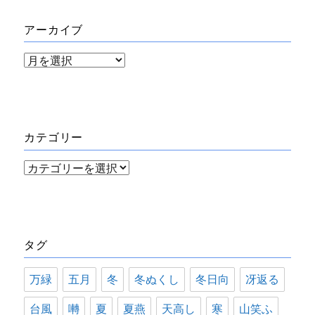
アーカイブ
ア
ー
カ
イ
カテゴリー
ブ
カ
テ
ゴ
リ
タグ
ー
万緑
五月
冬
冬ぬくし
冬日向
冴返る
台風
囀
夏
夏燕
天高し
寒
山笑ふ