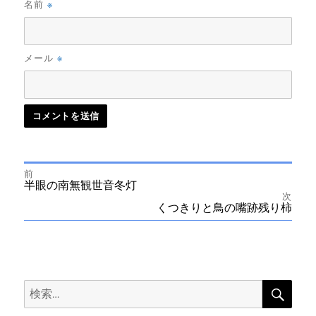
※
名前
※
メール
前
投
前
半眼の南無観世音冬灯
の
次
投
次
くつきりと鳥の嘴跡残り柿
稿
稿:
の
投
ナ
稿:
ビ
検
検
索
ゲ
索: