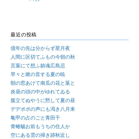
最近の投稿
億年の先は分からず星月夜
人間に区切てふもの今朝の秋
言葉にて想ふ鎮魂広島忌
早々と鍬の音する夏の暁
朝の窓あけて南瓜の花と葉と
炎昼の頭の中がゆれてゐる
腹立てぬやうに黙して夏の昼
デデポポの声にも渇き八月来
亀甲の占のごと青田干
青蜥蜴お前もうちの住人か
空にある雲の掃き跡秋近し