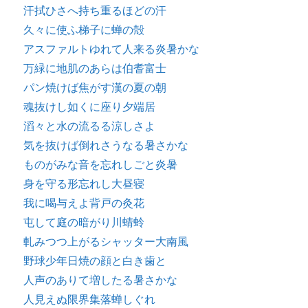
汗拭ひさへ持ち重るほどの汗
久々に使ふ梯子に蝉の殻
アスファルトゆれて人来る炎暑かな
万緑に地肌のあらは伯耆富士
パン焼けば焦がす漢の夏の朝
魂抜けし如くに座り夕端居
滔々と水の流るる涼しさよ
気を抜けば倒れさうなる暑さかな
ものがみな音を忘れしごと炎暑
身を守る形忘れし大昼寝
我に喝与えよ背戸の灸花
屯して庭の暗がり川蜻蛉
軋みつつ上がるシャッター大南風
野球少年日焼の顔と白き歯と
人声のありて増したる暑さかな
人見えぬ限界集落蝉しぐれ