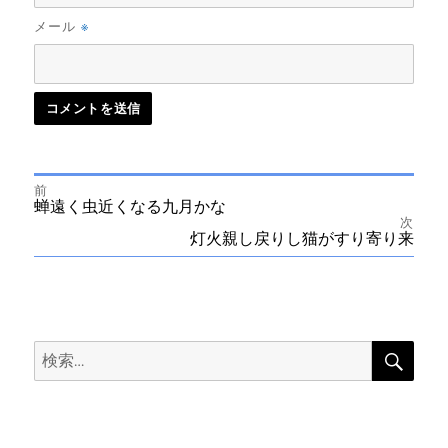
※
メール
前
投
前
蝉遠く虫近くなる九月かな
の
次
投
次
灯火親し戻りし猫がすり寄り来
稿
稿:
の
投
ナ
稿:
ビ
検
検
索
ゲ
索:
ー