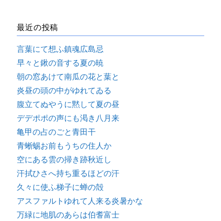
最近の投稿
言葉にて想ふ鎮魂広島忌
早々と鍬の音する夏の暁
朝の窓あけて南瓜の花と葉と
炎昼の頭の中がゆれてゐる
腹立てぬやうに黙して夏の昼
デデポポの声にも渇き八月来
亀甲の占のごと青田干
青蜥蜴お前もうちの住人か
空にある雲の掃き跡秋近し
汗拭ひさへ持ち重るほどの汗
久々に使ふ梯子に蝉の殻
アスファルトゆれて人来る炎暑かな
万緑に地肌のあらは伯耆富士