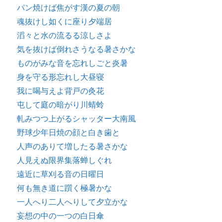
パン焼けば焦がす漢の夏の朝
魂抜けし如くに座り夕端居
滔々と水の流るる涼しさよ
気を抜けば倒れさうなる暑さかな
ものがみな音を忘れしごと炎暑
身を守る形忘れし大昼寝
我に喝与えよ背戸の灸花
屯して庭の暗がり川蜻蛉
軋みつつ上がるシャッター大南風
野球少年日焼の顔と白き歯と
人声のありて増したる暑さかな
人見えぬ限界集落蝉しぐれ
遠近に草刈る音の日曜日
何も無き道に躓く極暑かな
一人へり二人へりして夕立かな
妄想の中の一つの白日傘