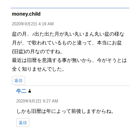
リ
ー
money.child
よ
り:
2020年9月2日 4:19 AM
盆の月、♪出た出た月が丸い丸いまん丸い盆の様な
月が、で歌われているものと違って、本当にお盆
(旧盆)の月なのですね。
最近は旧暦を意識する事が無いから、今がそうとは
全く知りませんでした。
返信
牛二
よ
り:
2020年9月2日 9:27 AM
しかも旧暦は年によって前後しますからね。
返信