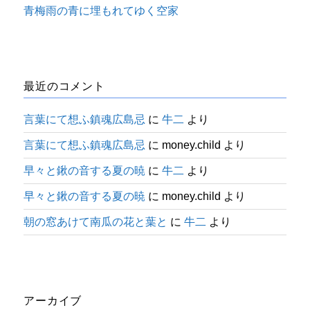
青梅雨の青に埋もれてゆく空家
最近のコメント
言葉にて想ふ鎮魂広島忌
に
牛二
より
言葉にて想ふ鎮魂広島忌
に
money.child
より
早々と鍬の音する夏の暁
に
牛二
より
早々と鍬の音する夏の暁
に
money.child
より
朝の窓あけて南瓜の花と葉と
に
牛二
より
アーカイブ