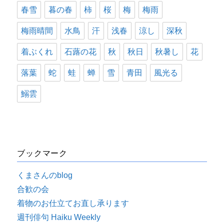
春雪
暮の春
柿
桜
梅
梅雨
梅雨晴間
水鳥
汗
浅春
涼し
深秋
着ぶくれ
石蕗の花
秋
秋日
秋暑し
花
落葉
蛇
蛙
蝉
雪
青田
風光る
鰯雲
ブックマーク
くまさんのblog
合歓の会
着物のお仕立てお直し承ります
週刊俳句 Haiku Weekly