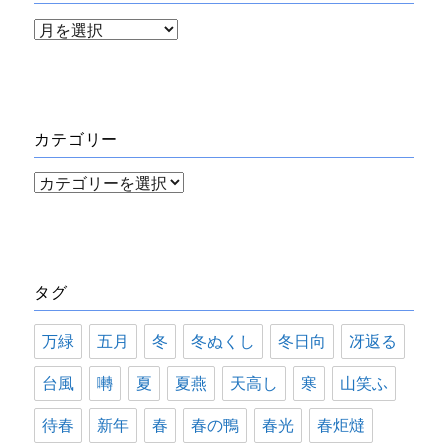
ア
ー
カ
イ
カテゴリー
ブ
カ
テ
ゴ
リ
タグ
ー
万緑
五月
冬
冬ぬくし
冬日向
冴返る
台風
囀
夏
夏燕
天高し
寒
山笑ふ
待春
新年
春
春の鴨
春光
春炬燵