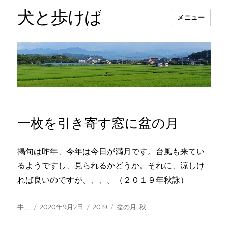
犬と歩けば
メニュー
一枚を引き寄す窓に盆の月
掲句は昨年、今年は今日が満月です。台風も来てい
るようですし、見られるかどうか。それに、涼しけ
れば良いのですが、、、。（２０１９年秋詠）
投
投
カ
タ
牛二
2020年9月2日
2019
盆の月
,
秋
稿
稿
テ
グ
者
日:
ゴ