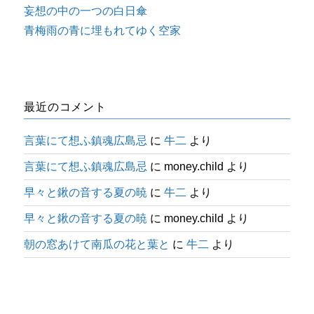
妄想の中の一つの白日傘
青梅雨の青に埋もれてゆく空家
最近のコメント
言葉にて想ふ鎮魂広島忌
に
牛二
より
言葉にて想ふ鎮魂広島忌
に
money.child
より
早々と鍬の音する夏の暁
に
牛二
より
早々と鍬の音する夏の暁
に
money.child
より
朝の窓あけて南瓜の花と葉と
に
牛二
より