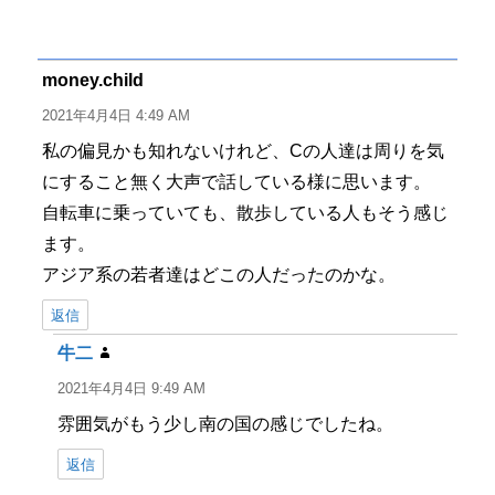
稿
稿
テ
グ
者
日:
ゴ
リ
ー
money.child
よ
り:
2021年4月4日 4:49 AM
私の偏見かも知れないけれど、Cの人達は周りを気
にすること無く大声で話している様に思います。
自転車に乗っていても、散歩している人もそう感じ
ます。
アジア系の若者達はどこの人だったのかな。
返信
牛二
よ
り:
2021年4月4日 9:49 AM
雰囲気がもう少し南の国の感じでしたね。
返信