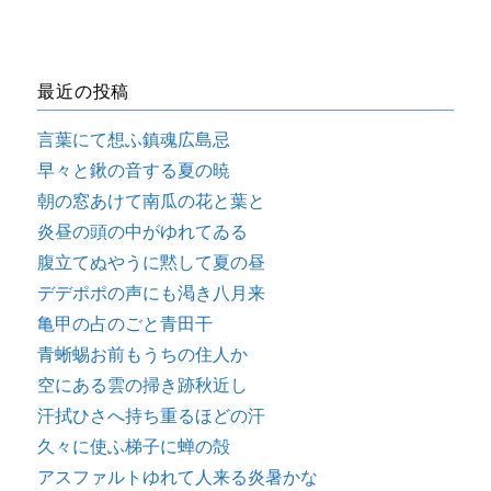
最近の投稿
言葉にて想ふ鎮魂広島忌
早々と鍬の音する夏の暁
朝の窓あけて南瓜の花と葉と
炎昼の頭の中がゆれてゐる
腹立てぬやうに黙して夏の昼
デデポポの声にも渇き八月来
亀甲の占のごと青田干
青蜥蜴お前もうちの住人か
空にある雲の掃き跡秋近し
汗拭ひさへ持ち重るほどの汗
久々に使ふ梯子に蝉の殻
アスファルトゆれて人来る炎暑かな