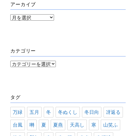
アーカイブ
ア
ー
カ
イ
カテゴリー
ブ
カ
テ
ゴ
リ
タグ
ー
万緑
五月
冬
冬ぬくし
冬日向
冴返る
台風
囀
夏
夏燕
天高し
寒
山笑ふ