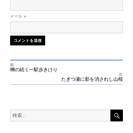
※
メール
前
投
前
囀の続く一駅歩きけり
の
次
投
次
たぎつ瀬に影を消されし山桜
稿
稿:
の
投
ナ
稿:
ビ
検
検
索
ゲ
索:
ー