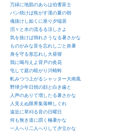
万緑に地肌のあらは伯耆富士
パン焼けば焦がす漢の夏の朝
魂抜けし如くに座り夕端居
滔々と水の流るる涼しさよ
気を抜けば倒れさうなる暑さかな
ものがみな音を忘れしごと炎暑
身を守る形忘れし大昼寝
我に喝与えよ背戸の灸花
屯して庭の暗がり川蜻蛉
軋みつつ上がるシャッター大南風
野球少年日焼の顔と白き歯と
人声のありて増したる暑さかな
人見えぬ限界集落蝉しぐれ
遠近に草刈る音の日曜日
何も無き道に躓く極暑かな
一人へり二人へりして夕立かな