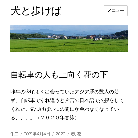
犬と歩けば
メニュー
自転車の人も上向く花の下
昨年の今頃よく出会っていたアジア系の数人の若
者、自転車ですれ違うと片言の日本語で挨拶をして
くれた。気づけばいつの間にか会わなくなってい
る、、、。（２０２０年春詠）
投
投
カ
タ
牛二
2021年4月4日
2020
春
,
花