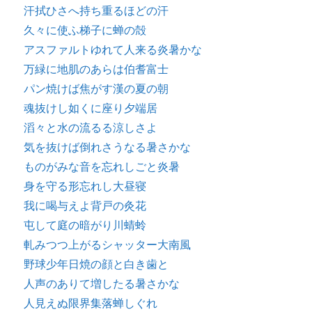
汗拭ひさへ持ち重るほどの汗
久々に使ふ梯子に蝉の殻
アスファルトゆれて人来る炎暑かな
万緑に地肌のあらは伯耆富士
パン焼けば焦がす漢の夏の朝
魂抜けし如くに座り夕端居
滔々と水の流るる涼しさよ
気を抜けば倒れさうなる暑さかな
ものがみな音を忘れしごと炎暑
身を守る形忘れし大昼寝
我に喝与えよ背戸の灸花
屯して庭の暗がり川蜻蛉
軋みつつ上がるシャッター大南風
野球少年日焼の顔と白き歯と
人声のありて増したる暑さかな
人見えぬ限界集落蝉しぐれ