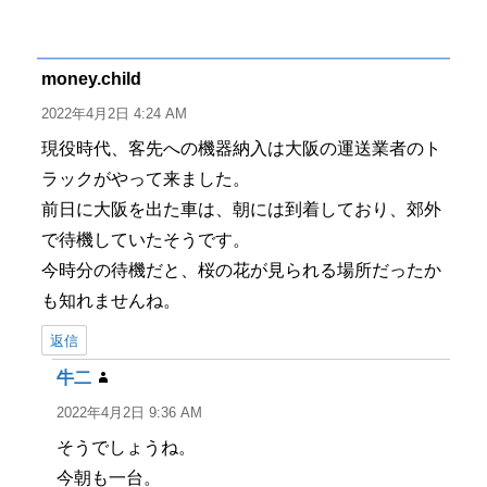
稿
稿
テ
グ
者
日:
ゴ
リ
ー
money.child
よ
り:
2022年4月2日 4:24 AM
現役時代、客先への機器納入は大阪の運送業者のト
ラックがやって来ました。
前日に大阪を出た車は、朝には到着しており、郊外
で待機していたそうです。
今時分の待機だと、桜の花が見られる場所だったか
も知れませんね。
返信
牛二
よ
り:
2022年4月2日 9:36 AM
そうでしょうね。
今朝も一台。