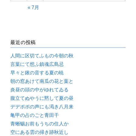
« 7月
最近の投稿
人間に区切てふもの今朝の秋
言葉にて想ふ鎮魂広島忌
早々と鍬の音する夏の暁
朝の窓あけて南瓜の花と葉と
炎昼の頭の中がゆれてゐる
腹立てぬやうに黙して夏の昼
デデポポの声にも渇き八月来
亀甲の占のごと青田干
青蜥蜴お前もうちの住人か
空にある雲の掃き跡秋近し