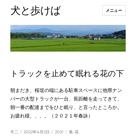
犬と歩けば
メニュー
トラックを止めて眠れる花の下
朝まだき、桜堤の端にある駐車スペースに他県ナン
バーの大型トラックが一台、長距離を走ってきて、
朝一番の配達までをひと眠り、と言ったところか。
お疲れ様、、、。（２０２１年春詠）
投
投
カ
タ
牛二
2022年4月2日
2021
春
,
花