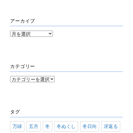
アーカイブ
ア
ー
カ
イ
カテゴリー
ブ
カ
テ
ゴ
リ
タグ
ー
万緑
五月
冬
冬ぬくし
冬日向
冴返る