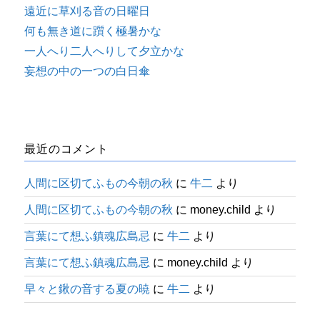
遠近に草刈る音の日曜日
何も無き道に躓く極暑かな
一人へり二人へりして夕立かな
妄想の中の一つの白日傘
最近のコメント
人間に区切てふもの今朝の秋
に
牛二
より
人間に区切てふもの今朝の秋
に
money.child
より
言葉にて想ふ鎮魂広島忌
に
牛二
より
言葉にて想ふ鎮魂広島忌
に
money.child
より
早々と鍬の音する夏の暁
に
牛二
より