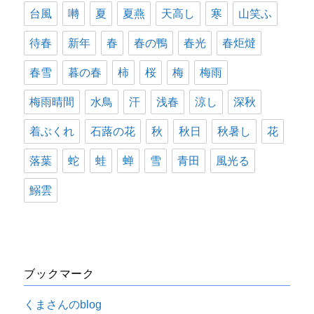
台風
囀
夏
夏燕
天高し
寒
山笑ふ
待春
新年
春
春の鴨
春光
春炬燵
春雪
暮の春
柿
桜
梅
梅雨
梅雨晴間
水鳥
汗
浅春
涼し
深秋
着ぶくれ
石蕗の花
秋
秋日
秋暑し
花
落葉
蛇
蛙
蝉
雪
青田
風光る
鰯雲
ブックマーク
くまさんのblog