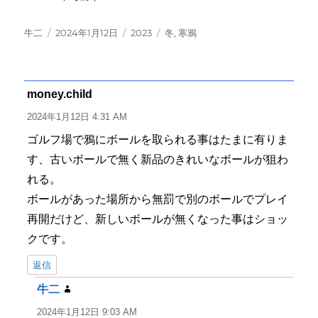
投
投
カ
タ
牛二
2024年1月12日
2023
冬
,
寒鴉
稿
稿
テ
グ
者
日:
ゴ
リ
ー
money.child
よ
り:
2024年1月12日 4:31 AM
ゴルフ場で鴉にボールを取られる事はたまに有りま
す、古いボールで無く新品のきれいなボールが狙わ
れる。
ボールがあった場所から無罰で別のボールでプレイ
再開だけど、新しいボールが無くなった事はショッ
クです。
返信
牛二
よ
り:
2024年1月12日 9:03 AM