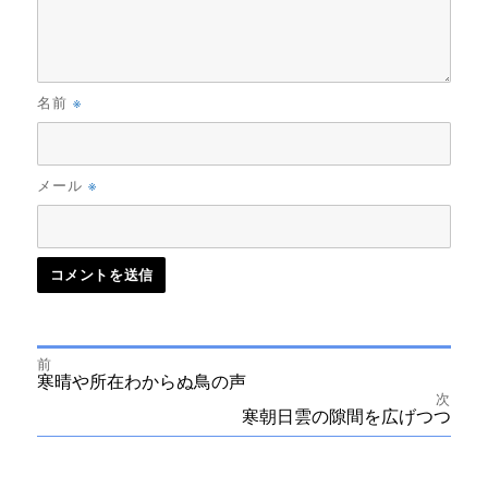
※
名前
※
メール
前
投
前
寒晴や所在わからぬ鳥の声
の
次
投
次
寒朝日雲の隙間を広げつつ
稿
稿:
の
投
ナ
稿: