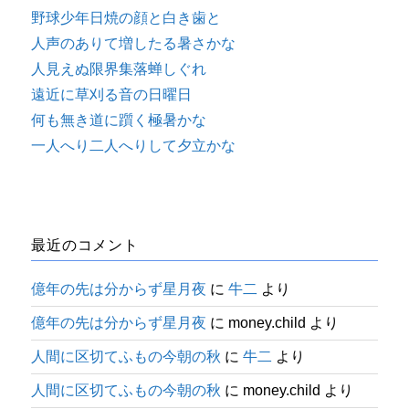
野球少年日焼の顔と白き歯と
人声のありて増したる暑さかな
人見えぬ限界集落蝉しぐれ
遠近に草刈る音の日曜日
何も無き道に躓く極暑かな
一人へり二人へりして夕立かな
最近のコメント
億年の先は分からず星月夜
に
牛二
より
億年の先は分からず星月夜
に
money.child
より
人間に区切てふもの今朝の秋
に
牛二
より
人間に区切てふもの今朝の秋
に
money.child
より