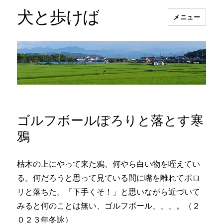
犬と歩けば
メニュー
ゴルフボールぽろりと落とす寒
鴉
枯木の上にやって来た鴉、何やら白い物を咥えてい
る。何だろうと思って見ている間に嘴を離れてポロ
リと落ちた。「下手くそ！」と思いながら近づいて
みると何のことは無い、ゴルフボール、、、。（２
０２３年冬詠）