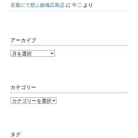
言葉にて想ふ鎮魂広島忌
に
牛二
より
アーカイブ
ア
ー
カ
イ
カテゴリー
ブ
カ
テ
ゴ
リ
タグ
ー