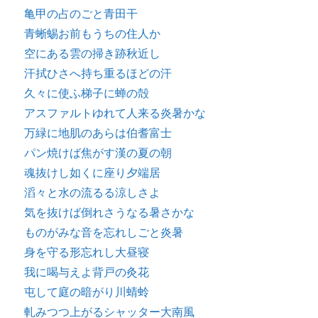
亀甲の占のごと青田干
青蜥蜴お前もうちの住人か
空にある雲の掃き跡秋近し
汗拭ひさへ持ち重るほどの汗
久々に使ふ梯子に蝉の殻
アスファルトゆれて人来る炎暑かな
万緑に地肌のあらは伯耆富士
パン焼けば焦がす漢の夏の朝
魂抜けし如くに座り夕端居
滔々と水の流るる涼しさよ
気を抜けば倒れさうなる暑さかな
ものがみな音を忘れしごと炎暑
身を守る形忘れし大昼寝
我に喝与えよ背戸の灸花
屯して庭の暗がり川蜻蛉
軋みつつ上がるシャッター大南風