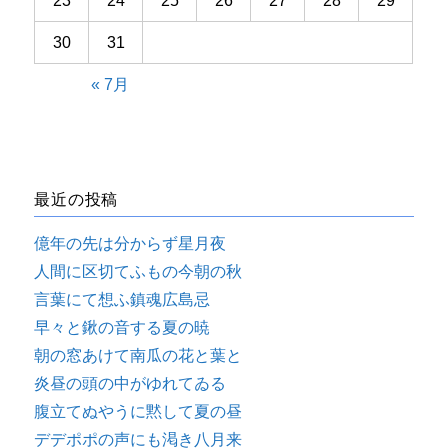
23
24
25
26
27
28
29
30
31
« 7月
最近の投稿
億年の先は分からず星月夜
人間に区切てふもの今朝の秋
言葉にて想ふ鎮魂広島忌
早々と鍬の音する夏の暁
朝の窓あけて南瓜の花と葉と
炎昼の頭の中がゆれてゐる
腹立てぬやうに黙して夏の昼
デデポポの声にも渇き八月来