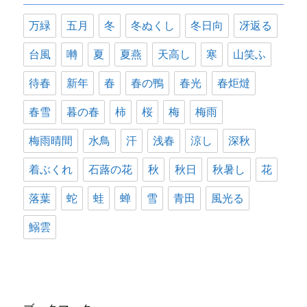
万緑
五月
冬
冬ぬくし
冬日向
冴返る
台風
囀
夏
夏燕
天高し
寒
山笑ふ
待春
新年
春
春の鴨
春光
春炬燵
春雪
暮の春
柿
桜
梅
梅雨
梅雨晴間
水鳥
汗
浅春
涼し
深秋
着ぶくれ
石蕗の花
秋
秋日
秋暑し
花
落葉
蛇
蛙
蝉
雪
青田
風光る
鰯雲