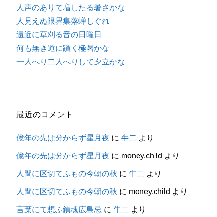
人声のありて増したる暑さかな
人見えぬ限界集落蝉しぐれ
遠近に草刈る音の日曜日
何も無き道に躓く極暑かな
一人へり二人へりして夕立かな
最近のコメント
億年の先は分からず星月夜
に
牛二
より
億年の先は分からず星月夜
に
money.child
より
人間に区切てふもの今朝の秋
に
牛二
より
人間に区切てふもの今朝の秋
に
money.child
より
言葉にて想ふ鎮魂広島忌
に
牛二
より