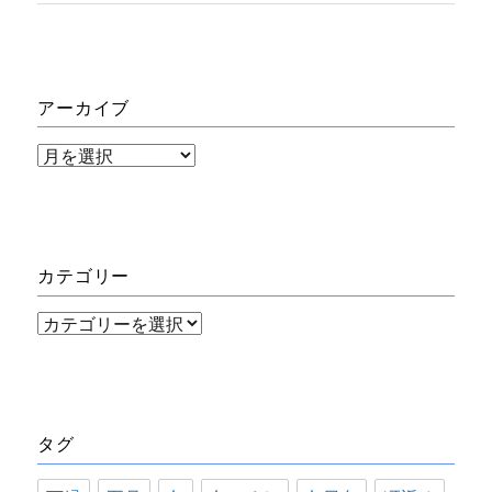
アーカイブ
ア
ー
カ
イ
カテゴリー
ブ
カ
テ
ゴ
リ
タグ
ー