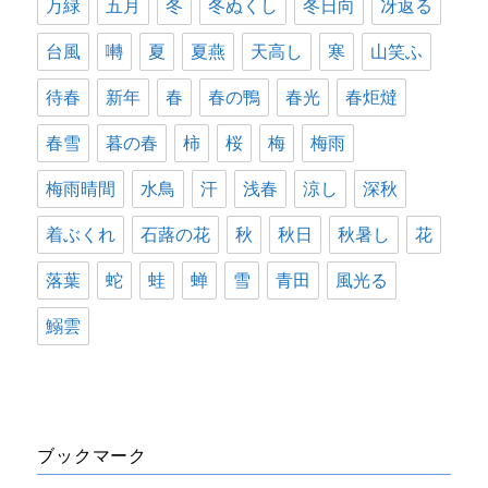
万緑
五月
冬
冬ぬくし
冬日向
冴返る
台風
囀
夏
夏燕
天高し
寒
山笑ふ
待春
新年
春
春の鴨
春光
春炬燵
春雪
暮の春
柿
桜
梅
梅雨
梅雨晴間
水鳥
汗
浅春
涼し
深秋
着ぶくれ
石蕗の花
秋
秋日
秋暑し
花
落葉
蛇
蛙
蝉
雪
青田
風光る
鰯雲
ブックマーク