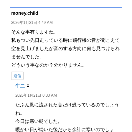
リ
ー
money.child
よ
り:
2026年1月21日 4:49 AM
そんな事有りますね。
私もつい先日走っている時に飛行機の音が聞こえて
空を見上げましたが音のする方向に何も見つけられ
ませんでした。
どういう事なのか？分かりません。
返信
牛二
よ
り:
2026年1月21日 8:33 AM
たぶん風に流された音だけ残っているのでしょう
ね。
今日は寒い朝でした。
暖かい日が続いた後だから余計に寒いのでしょ