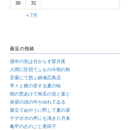
30
31
« 7月
最近の投稿
億年の先は分からず星月夜
人間に区切てふもの今朝の秋
言葉にて想ふ鎮魂広島忌
早々と鍬の音する夏の暁
朝の窓あけて南瓜の花と葉と
炎昼の頭の中がゆれてゐる
腹立てぬやうに黙して夏の昼
デデポポの声にも渇き八月来
亀甲の占のごと青田干