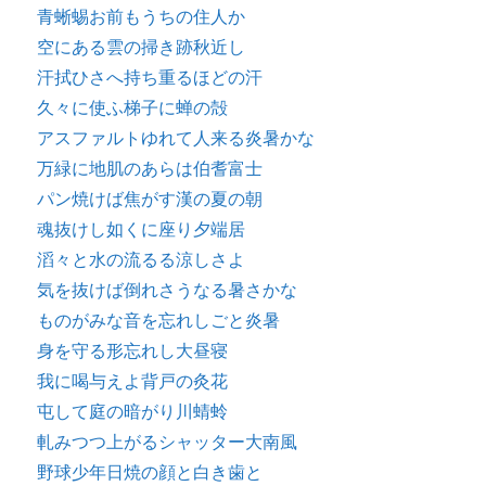
青蜥蜴お前もうちの住人か
空にある雲の掃き跡秋近し
汗拭ひさへ持ち重るほどの汗
久々に使ふ梯子に蝉の殻
アスファルトゆれて人来る炎暑かな
万緑に地肌のあらは伯耆富士
パン焼けば焦がす漢の夏の朝
魂抜けし如くに座り夕端居
滔々と水の流るる涼しさよ
気を抜けば倒れさうなる暑さかな
ものがみな音を忘れしごと炎暑
身を守る形忘れし大昼寝
我に喝与えよ背戸の灸花
屯して庭の暗がり川蜻蛉
軋みつつ上がるシャッター大南風
野球少年日焼の顔と白き歯と