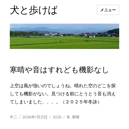
犬と歩けば
メニュー
寒晴や音はすれども機影なし
上空は風が強いのでしょうね。晴れた空のどこを探
しても機影がない。見つける前にとうとう音も消え
てしまいました、、、。（２０２５年冬詠）
投
投
カ
タ
牛二
2026年1月21日
2025
冬
,
寒晴
稿
稿
テ
グ
者
日:
ゴ