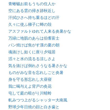
青蜥蜴お前もうちの住人か
空にある雲の掃き跡秋近し
汗拭ひさへ持ち重るほどの汗
久々に使ふ梯子に蝉の殻
アスファルトゆれて人来る炎暑かな
万緑に地肌のあらは伯耆富士
パン焼けば焦がす漢の夏の朝
魂抜けし如くに座り夕端居
滔々と水の流るる涼しさよ
気を抜けば倒れさうなる暑さかな
ものがみな音を忘れしごと炎暑
身を守る形忘れし大昼寝
我に喝与えよ背戸の灸花
屯して庭の暗がり川蜻蛉
軋みつつ上がるシャッター大南風
野球少年日焼の顔と白き歯と