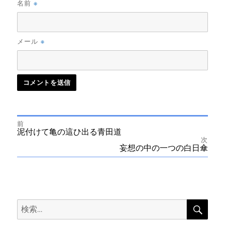
※
名前
※
メール
前
投
前
泥付けて亀の這ひ出る青田道
の
次
投
次
妄想の中の一つの白日傘
稿
稿:
の
投
ナ
稿:
ビ
検
検
索
ゲ
索: