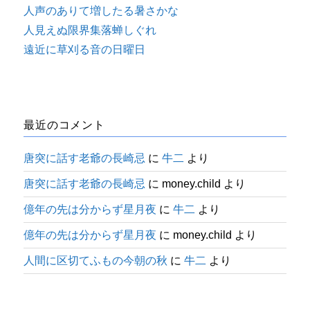
人声のありて増したる暑さかな
人見えぬ限界集落蝉しぐれ
遠近に草刈る音の日曜日
最近のコメント
唐突に話す老爺の長崎忌
に
牛二
より
唐突に話す老爺の長崎忌
に
money.child
より
億年の先は分からず星月夜
に
牛二
より
億年の先は分からず星月夜
に
money.child
より
人間に区切てふもの今朝の秋
に
牛二
より