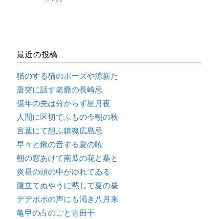
最近の投稿
猫のする猫のポーズや涼新た
唐突に話す老爺の長崎忌
億年の先は分からず星月夜
人間に区切てふもの今朝の秋
言葉にて想ふ鎮魂広島忌
早々と鍬の音する夏の暁
朝の窓あけて南瓜の花と葉と
炎昼の頭の中がゆれてゐる
腹立てぬやうに黙して夏の昼
デデポポの声にも渇き八月来
亀甲の占のごと青田干