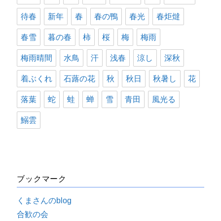
待春
新年
春
春の鴨
春光
春炬燵
春雪
暮の春
柿
桜
梅
梅雨
梅雨晴間
水鳥
汗
浅春
涼し
深秋
着ぶくれ
石蕗の花
秋
秋日
秋暑し
花
落葉
蛇
蛙
蝉
雪
青田
風光る
鰯雲
ブックマーク
くまさんのblog
合歓の会