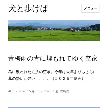
犬と歩けば
メニュー
青梅雨の青に埋もれてゆく空家
葛に覆われた近所の空家。今年は去年よりもさらに
葛の勢いが強い、、、。（２０２５年夏詠）
投
投
カ
タ
牛二
2026年7月8日
2025
夏
,
青梅雨
稿
稿
テ
グ
者
日:
ゴ
リ