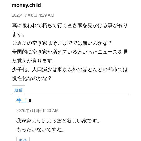
ー
money.child
よ
り:
2026年7月8日 4:29 AM
蔦に覆われて朽ちて行く空き家を見かける事が有り
ます。
ご近所の空き家はそこまででは無いのかな？
全国的に空き家か増えているといったニュースを見
た覚えが有ります。
少子化、人口減少は東京以外のほとんどの都市では
慢性化なのかな？
返信
牛二
よ
り:
2026年7月8日 8:30 AM
我が家よりはよっぽど新しい家です。
もったいないですね。