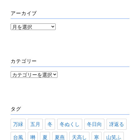
アーカイブ
ア
ー
カ
イ
カテゴリー
ブ
カ
テ
ゴ
リ
タグ
ー
万緑
五月
冬
冬ぬくし
冬日向
冴返る
台風
囀
夏
夏燕
天高し
寒
山笑ふ