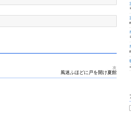
次
風迷ふほどに戸を開け夏館