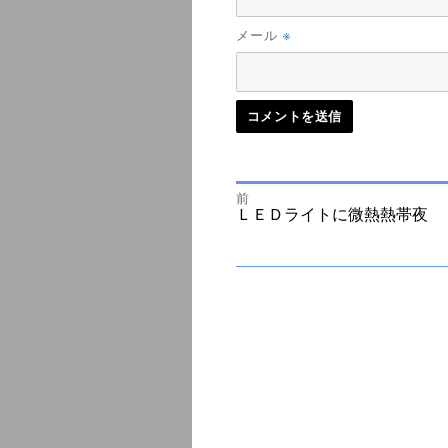
※
メール
前
投
前
ＬＥＤライトに微熱熱帯夜
の
投
次
稿
稿:
の
投
ナ
稿:
ビ
ゲ
ー