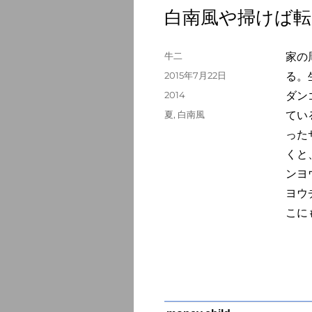
白南風や掃けば
投
牛二
家の
稿
投
2015年7月22日
る。
者
稿
カ
2014
ダン
日:
テ
タ
夏
,
白南風
てい
ゴ
グ
った
リ
ー
くと
ンヨ
ヨウ
こに