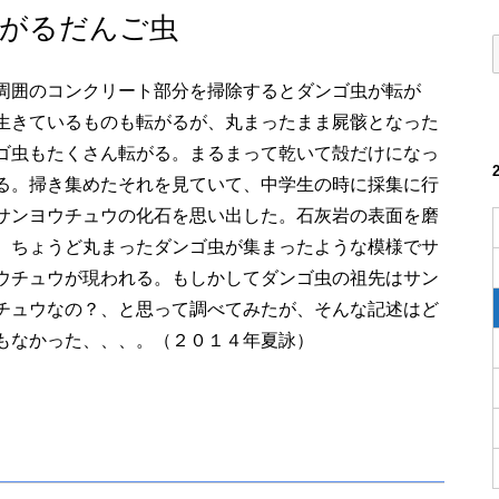
転がるだんご虫
周囲のコンクリート部分を掃除するとダンゴ虫が転が
生きているものも転がるが、丸まったまま屍骸となった
ゴ虫もたくさん転がる。まるまって乾いて殻だけになっ
る。掃き集めたそれを見ていて、中学生の時に採集に行
サンヨウチュウの化石を思い出した。石灰岩の表面を磨
、ちょうど丸まったダンゴ虫が集まったような模様でサ
ウチュウが現われる。もしかしてダンゴ虫の祖先はサン
チュウなの？、と思って調べてみたが、そんな記述はど
もなかった、、、。（２０１４年夏詠）