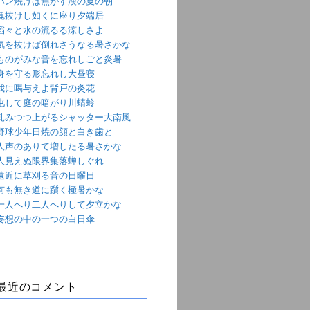
パン焼けば焦がす漢の夏の朝
魂抜けし如くに座り夕端居
滔々と水の流るる涼しさよ
気を抜けば倒れさうなる暑さかな
ものがみな音を忘れしごと炎暑
身を守る形忘れし大昼寝
我に喝与えよ背戸の灸花
屯して庭の暗がり川蜻蛉
軋みつつ上がるシャッター大南風
野球少年日焼の顔と白き歯と
人声のありて増したる暑さかな
人見えぬ限界集落蝉しぐれ
遠近に草刈る音の日曜日
何も無き道に躓く極暑かな
一人へり二人へりして夕立かな
妄想の中の一つの白日傘
最近のコメント