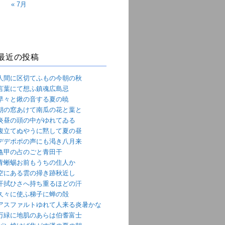
« 7月
最近の投稿
人間に区切てふもの今朝の秋
言葉にて想ふ鎮魂広島忌
早々と鍬の音する夏の暁
朝の窓あけて南瓜の花と葉と
炎昼の頭の中がゆれてゐる
腹立てぬやうに黙して夏の昼
デデポポの声にも渇き八月来
亀甲の占のごと青田干
青蜥蜴お前もうちの住人か
空にある雲の掃き跡秋近し
汗拭ひさへ持ち重るほどの汗
久々に使ふ梯子に蝉の殻
アスファルトゆれて人来る炎暑かな
万緑に地肌のあらは伯耆富士