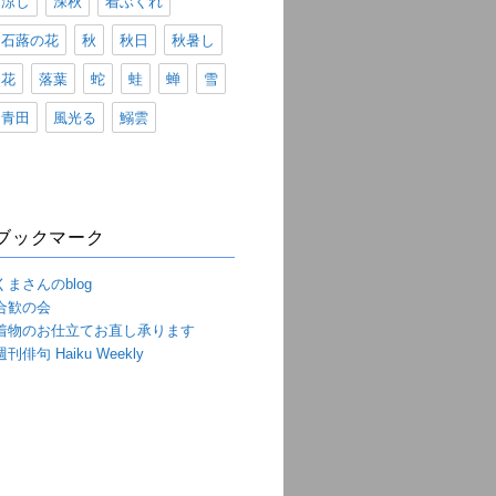
涼し
深秋
着ぶくれ
石蕗の花
秋
秋日
秋暑し
花
落葉
蛇
蛙
蝉
雪
青田
風光る
鰯雲
ブックマーク
くまさんのblog
合歓の会
着物のお仕立てお直し承ります
週刊俳句 Haiku Weekly