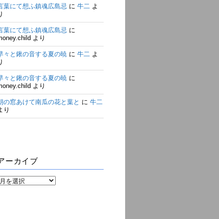
言葉にて想ふ鎮魂広島忌
に
牛二
よ
り
言葉にて想ふ鎮魂広島忌
に
money.child
より
早々と鍬の音する夏の暁
に
牛二
よ
り
早々と鍬の音する夏の暁
に
money.child
より
朝の窓あけて南瓜の花と葉と
に
牛二
より
アーカイブ
ア
ー
カ
イ