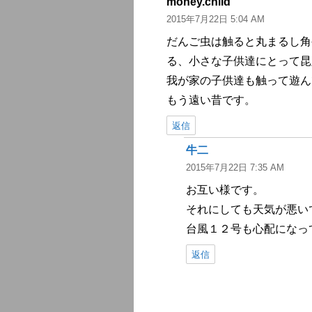
money.child
よ
2015年7月22日 5:04 AM
り:
だんご虫は触ると丸まるし角
る、小さな子供達にとって昆
我が家の子供達も触って遊ん
もう遠い昔です。
返信
牛二
よ
2015年7月22日 7:35 AM
り:
お互い様です。
それにしても天気が悪い
台風１２号も心配になっ
返信