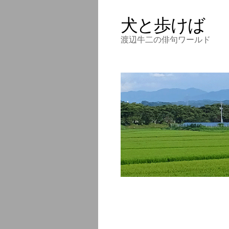
犬と歩けば
渡辺牛二の俳句ワールド