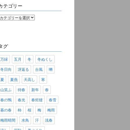
ブ
カテゴリー
カ
テ
ゴ
リ
ー
タグ
万緑
五月
冬
冬ぬくし
冬日向
冴返る
台風
囀
夏
夏燕
天高し
寒
山笑ふ
待春
新年
春
春の鴨
春光
春炬燵
春雪
暮の春
柿
桜
梅
梅雨
梅雨晴間
水鳥
汗
浅春