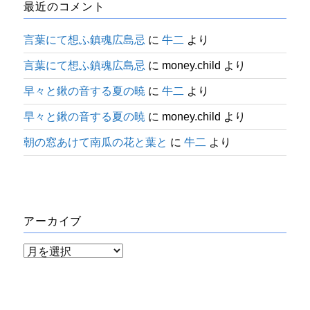
最近のコメント
言葉にて想ふ鎮魂広島忌
に
牛二
より
言葉にて想ふ鎮魂広島忌
に
money.child
より
早々と鍬の音する夏の暁
に
牛二
より
早々と鍬の音する夏の暁
に
money.child
より
朝の窓あけて南瓜の花と葉と
に
牛二
より
アーカイブ
ア
ー
カ
イ