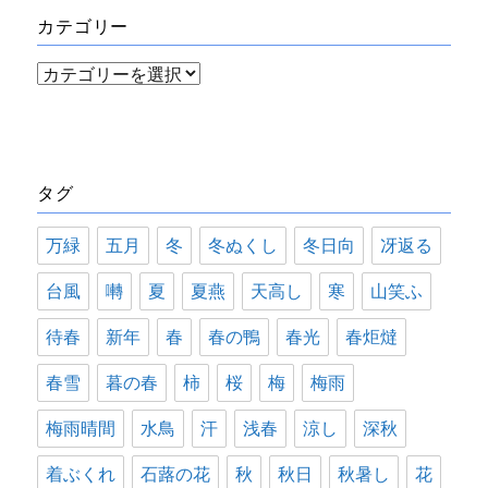
カテゴリー
ブ
カ
テ
ゴ
リ
タグ
ー
万緑
五月
冬
冬ぬくし
冬日向
冴返る
台風
囀
夏
夏燕
天高し
寒
山笑ふ
待春
新年
春
春の鴨
春光
春炬燵
春雪
暮の春
柿
桜
梅
梅雨
梅雨晴間
水鳥
汗
浅春
涼し
深秋
着ぶくれ
石蕗の花
秋
秋日
秋暑し
花