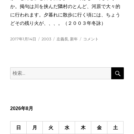
か。掲句は川を挟んだ隣村のとんど、河原で大々的
に行われます。夕暮れに散歩に行く頃には、ちょう
どその残り火が、、、。（２００３年冬詠）
投
カ
タ
左
2017年1月14日
2003
左義長
,
新年
コメント
稿
テ
グ
義
日:
ゴ
長
リ
の
ー
残
検
り
検
索
火
索:
明
し
川
向
に
2026年8月
日
月
火
水
木
金
土