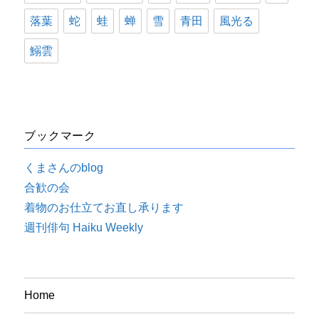
落葉
蛇
蛙
蝉
雪
青田
風光る
鰯雲
ブックマーク
くまさんのblog
合歓の会
着物のお仕立てお直し承ります
週刊俳句 Haiku Weekly
Home