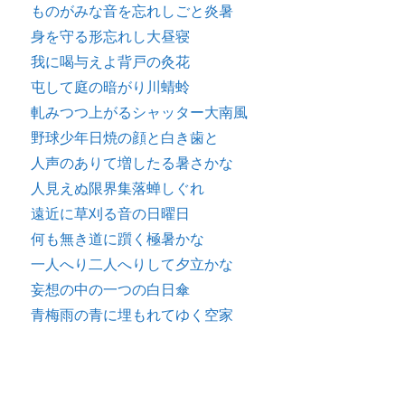
ものがみな音を忘れしごと炎暑
身を守る形忘れし大昼寝
我に喝与えよ背戸の灸花
屯して庭の暗がり川蜻蛉
軋みつつ上がるシャッター大南風
野球少年日焼の顔と白き歯と
人声のありて増したる暑さかな
人見えぬ限界集落蝉しぐれ
遠近に草刈る音の日曜日
何も無き道に躓く極暑かな
一人へり二人へりして夕立かな
妄想の中の一つの白日傘
青梅雨の青に埋もれてゆく空家