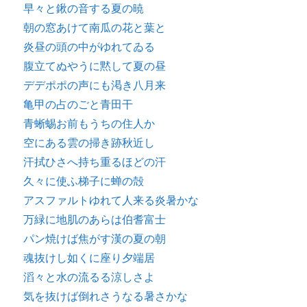
早々と鍬の音する夏の暁
朝の窓あけて南瓜の花と葉と
炎昼の頭の中がゆれてゐる
腹立てぬやうに黙して夏の昼
デデポポの声にも渇き八月来
亀甲の占のごと青田干
青蜥蜴お前もうちの住人か
空にある雲の掃き跡秋近し
汗拭ひさへ持ち重るほどの汗
久々に使ふ梯子に蝉の殻
アスファルトゆれて人来る炎暑かな
万緑に地肌のあらは伯耆富士
パン焼けば焦がす漢の夏の朝
魂抜けし如くに座り夕端居
滔々と水の流るる涼しさよ
気を抜けば倒れさうなる暑さかな