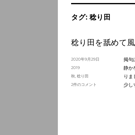
タグ:
稔り田
稔り田を舐めて風
投
2020年9月29日
掲句
稿
カ
2019
静か
日:
テ
タ
秋
,
稔り田
りま
ゴ
グ
稔
2件のコメント
少し
リ
り
ー
田
を
舐
め
て
風
来