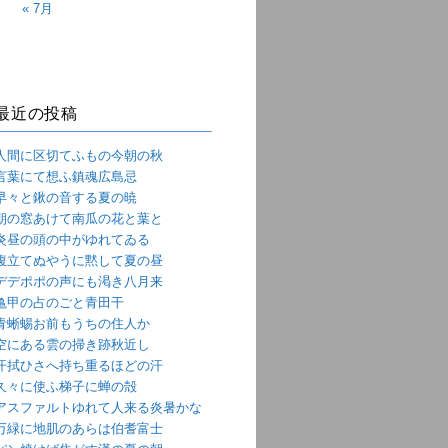
« 7月
最近の投稿
人間に区切てふもの今朝の秋
言葉にて想ふ鎮魂広島忌
早々と鍬の音する夏の暁
朝の窓あけて南瓜の花と葉と
炎昼の頭の中がゆれてゐる
腹立てぬやうに黙して夏の昼
デデポポの声にも渇き八月来
亀甲の占のごと青田干
青蜥蜴お前もうちの住人か
空にある雲の掃き跡秋近し
汗拭ひさへ持ち重るほどの汗
久々に使ふ梯子に蝉の殻
アスファルトゆれて人来る炎暑かな
万緑に地肌のあらは伯耆富士