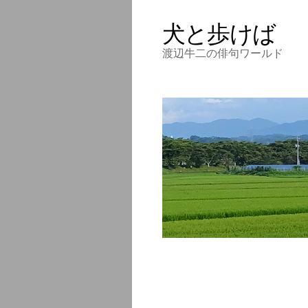
犬と歩けば
渡辺牛二の俳句ワールド