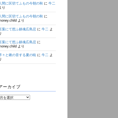
人間に区切てふもの今朝の秋
に
牛二
より
人間に区切てふもの今朝の秋
に
money.child
より
言葉にて想ふ鎮魂広島忌
に
牛二
よ
り
言葉にて想ふ鎮魂広島忌
に
money.child
より
早々と鍬の音する夏の暁
に
牛二
よ
り
アーカイブ
ア
ー
カ
イ