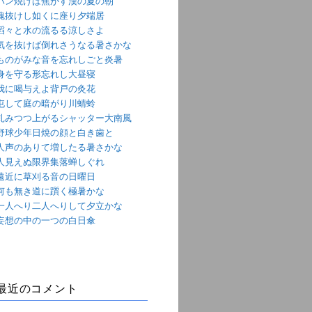
パン焼けば焦がす漢の夏の朝
魂抜けし如くに座り夕端居
滔々と水の流るる涼しさよ
気を抜けば倒れさうなる暑さかな
ものがみな音を忘れしごと炎暑
身を守る形忘れし大昼寝
我に喝与えよ背戸の灸花
屯して庭の暗がり川蜻蛉
軋みつつ上がるシャッター大南風
野球少年日焼の顔と白き歯と
人声のありて増したる暑さかな
人見えぬ限界集落蝉しぐれ
遠近に草刈る音の日曜日
何も無き道に躓く極暑かな
一人へり二人へりして夕立かな
妄想の中の一つの白日傘
最近のコメント