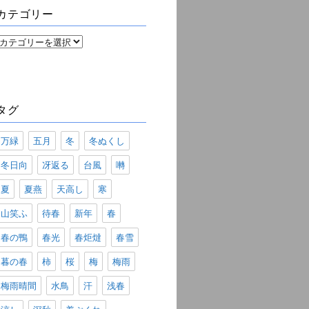
ブ
カテゴリー
カ
テ
ゴ
リ
ー
タグ
万緑
五月
冬
冬ぬくし
冬日向
冴返る
台風
囀
夏
夏燕
天高し
寒
山笑ふ
待春
新年
春
春の鴨
春光
春炬燵
春雪
暮の春
柿
桜
梅
梅雨
梅雨晴間
水鳥
汗
浅春