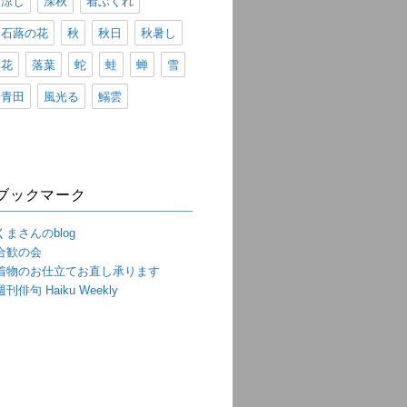
涼し
深秋
着ぶくれ
石蕗の花
秋
秋日
秋暑し
花
落葉
蛇
蛙
蝉
雪
青田
風光る
鰯雲
ブックマーク
くまさんのblog
合歓の会
着物のお仕立てお直し承ります
週刊俳句 Haiku Weekly