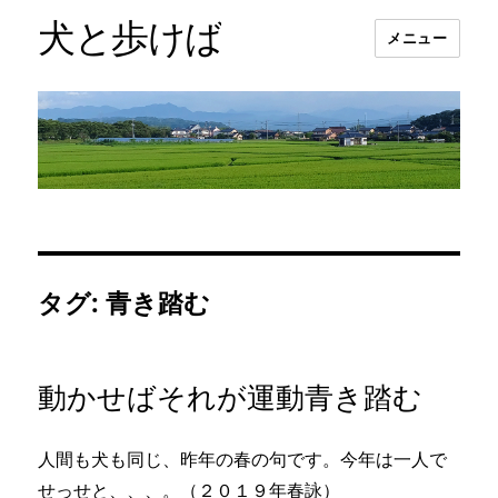
犬と歩けば
メニュー
タグ:
青き踏む
動かせばそれが運動青き踏む
人間も犬も同じ、昨年の春の句です。今年は一人で
せっせと、、、。（２０１９年春詠）