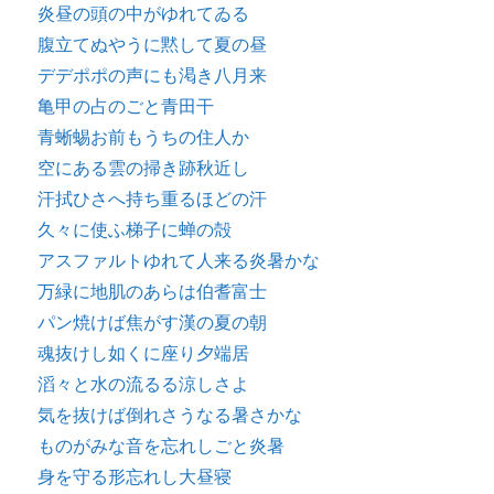
炎昼の頭の中がゆれてゐる
腹立てぬやうに黙して夏の昼
デデポポの声にも渇き八月来
亀甲の占のごと青田干
青蜥蜴お前もうちの住人か
空にある雲の掃き跡秋近し
汗拭ひさへ持ち重るほどの汗
久々に使ふ梯子に蝉の殻
アスファルトゆれて人来る炎暑かな
万緑に地肌のあらは伯耆富士
パン焼けば焦がす漢の夏の朝
魂抜けし如くに座り夕端居
滔々と水の流るる涼しさよ
気を抜けば倒れさうなる暑さかな
ものがみな音を忘れしごと炎暑
身を守る形忘れし大昼寝