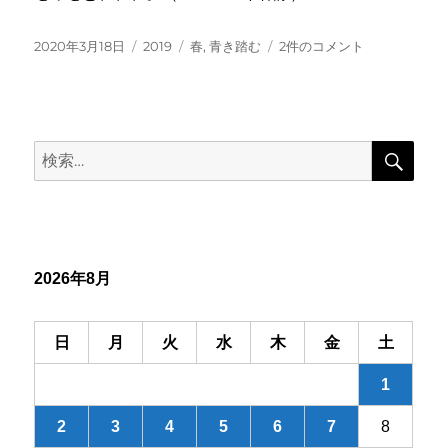
投
カ
タ
動
2020年3月18日
2019
春
,
青き踏む
2件のコメント
稿
テ
グ
か
日:
ゴ
せ
リ
ば
ー
そ
検
れ
検
索
が
索:
運
動
青
き
踏
2026年8月
む
へ
の
日
月
火
水
木
金
土
1
2
3
4
5
6
7
8