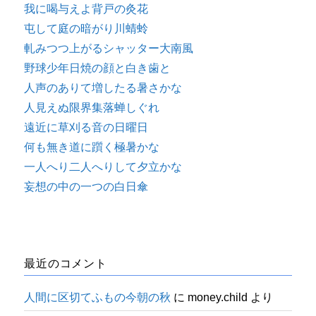
我に喝与えよ背戸の灸花
屯して庭の暗がり川蜻蛉
軋みつつ上がるシャッター大南風
野球少年日焼の顔と白き歯と
人声のありて増したる暑さかな
人見えぬ限界集落蝉しぐれ
遠近に草刈る音の日曜日
何も無き道に躓く極暑かな
一人へり二人へりして夕立かな
妄想の中の一つの白日傘
最近のコメント
人間に区切てふもの今朝の秋
に
money.child
より