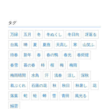
テ
ゴ
リ
タグ
ー
万緑
五月
冬
冬ぬくし
冬日向
冴返る
台風
囀
夏
夏燕
天高し
寒
山笑ふ
待春
新年
春
春の鴨
春光
春炬燵
春雪
暮の春
柿
桜
梅
梅雨
梅雨晴間
水鳥
汗
浅春
涼し
深秋
着ぶくれ
石蕗の花
秋
秋日
秋暑し
花
落葉
蛇
蛙
蝉
雪
青田
風光る
鰯雲