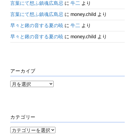
言葉にて想ふ鎮魂広島忌
に
牛二
より
言葉にて想ふ鎮魂広島忌
に
money.child
より
早々と鍬の音する夏の暁
に
牛二
より
早々と鍬の音する夏の暁
に
money.child
より
アーカイブ
ア
ー
カ
イ
カテゴリー
ブ
カ