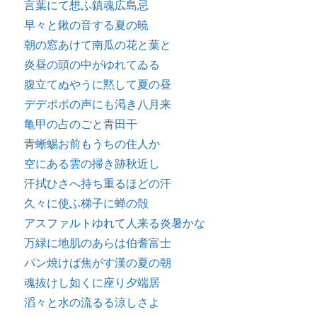
言葉にて想ふ鎮魂広島忌
早々と鍬の音する夏の暁
朝の窓あけて南瓜の花と葉と
炎昼の頭の中がゆれてゐる
腹立てぬやうに黙して夏の昼
デデポポの声にも渇き八月来
亀甲の占のごと青田干
青蜥蜴お前もうちの住人か
空にある雲の掃き跡秋近し
汗拭ひさへ持ち重るほどの汗
久々に使ふ梯子に蝉の殻
アスファルトゆれて人来る炎暑かな
万緑に地肌のあらは伯耆富士
パン焼けば焦がす漢の夏の朝
魂抜けし如くに座り夕端居
滔々と水の流るる涼しさよ