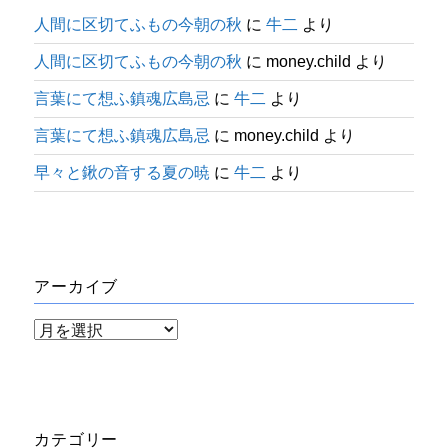
人間に区切てふもの今朝の秋
に
牛二
より
人間に区切てふもの今朝の秋
に
money.child
より
言葉にて想ふ鎮魂広島忌
に
牛二
より
言葉にて想ふ鎮魂広島忌
に
money.child
より
早々と鍬の音する夏の暁
に
牛二
より
アーカイブ
ア
ー
カ
イ
カテゴリー
ブ