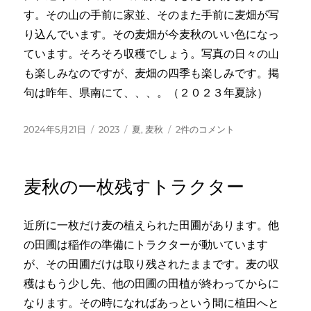
す。その山の手前に家並、そのまた手前に麦畑が写
り込んでいます。その麦畑が今麦秋のいい色になっ
ています。そろそろ収穫でしょう。写真の日々の山
も楽しみなのですが、麦畑の四季も楽しみです。掲
句は昨年、県南にて、、、。（２０２３年夏詠）
投
カ
タ
麦
2024年5月21日
2023
夏
,
麦秋
2件のコメント
稿
テ
グ
秋
日:
ゴ
や
リ
パ
麦秋の一枚残すトラクター
ー
ッ
チ
ワ
近所に一枚だけ麦の植えられた田圃があります。他
ー
の田圃は稲作の準備にトラクターが動いています
ク
の
が、その田圃だけは取り残されたままです。麦の収
今
穫はもう少し先、他の田圃の田植が終わってからに
途
なります。その時になればあっという間に植田へと
上