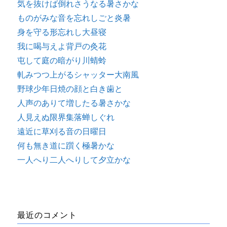
気を抜けば倒れさうなる暑さかな
ものがみな音を忘れしごと炎暑
身を守る形忘れし大昼寝
我に喝与えよ背戸の灸花
屯して庭の暗がり川蜻蛉
軋みつつ上がるシャッター大南風
野球少年日焼の顔と白き歯と
人声のありて増したる暑さかな
人見えぬ限界集落蝉しぐれ
遠近に草刈る音の日曜日
何も無き道に躓く極暑かな
一人へり二人へりして夕立かな
最近のコメント