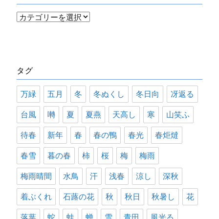
カ
テ
ゴ
リ
タグ
ー
万緑
五月
冬
冬ぬくし
冬日向
冴返る
台風
囀
夏
夏燕
天高し
寒
山笑ふ
待春
新年
春
春の鴨
春光
春炬燵
春雪
暮の春
柿
桜
梅
梅雨
梅雨晴間
水鳥
汗
浅春
涼し
深秋
着ぶくれ
石蕗の花
秋
秋日
秋暑し
花
落葉
蛇
蛙
蝉
雪
青田
風光る