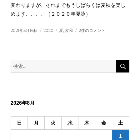
へ
変わりますが、それまでもうしばらくは麦秋を楽し
の
めます、、、。（２０２０年夏詠）
投
カ
タ
麦
2021年5月16日
2020
夏
,
麦秋
2件のコメント
稿
テ
グ
秋
日:
ゴ
の
リ
一
ー
枚
検
残
検
索
す
索:
ト
ラ
ク
タ
ー
2026年8月
へ
の
日
月
火
水
木
金
土
1