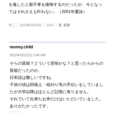
を逸したと親不孝を後悔するのだったが、今となっ
てはそれさえも叶わない。（2001年夏詠）
投
投
カ
タ
牛二
2012年5月21日
2001
夏
,
紫蘭
稿
稿
テ
グ
者
日:
ゴ
リ
ー
money.child
よ
り:
2012年5月21日 3:40 AM
そらの苗箱？どういう意味かな？と思ったらからの
苗箱だったのか。
日本語は難しいですね。
子供の頃は田植え・稲刈り等の手伝いをしていまし
たが大学以降はほとんど記憶に有りません。
それでいて出来たお米だけはいただいていました。
ありがたかったです。