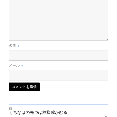
※
名前
※
メール
前
投
前
くちなはの先づは紋様確かむる
の
次