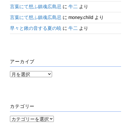
言葉にて想ふ鎮魂広島忌
に
牛二
より
言葉にて想ふ鎮魂広島忌
に
money.child
より
早々と鍬の音する夏の暁
に
牛二
より
アーカイブ
ア
ー
カ
イ
カテゴリー
ブ
カ
テ