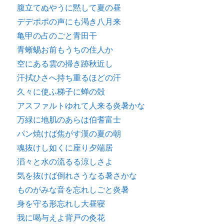
腹立てぬやうに黙して夏の昼
デデポポの声にも渇き八月来
亀甲の占のごと青田干
青蜥蜴お前もうちの住人か
空にある雲の掃き跡秋近し
汗拭ひさへ持ち重るほどの汗
久々に使ふ梯子に蝉の殻
アスファルトゆれて人来る炎暑かな
万緑に地肌のあらは伯耆富士
パン焼けば焦がす漢の夏の朝
魂抜けし如くに座り夕端居
滔々と水の流るる涼しさよ
気を抜けば倒れさうなる暑さかな
ものがみな音を忘れしごと炎暑
身を守る形忘れし大昼寝
我に喝与えよ背戸の灸花