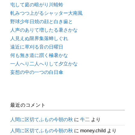
屯して庭の暗がり川蜻蛉
軋みつつ上がるシャッター大南風
野球少年日焼の顔と白き歯と
人声のありて増したる暑さかな
人見えぬ限界集落蝉しぐれ
遠近に草刈る音の日曜日
何も無き道に躓く極暑かな
一人へり二人へりして夕立かな
妄想の中の一つの白日傘
最近のコメント
人間に区切てふもの今朝の秋
に
牛二
より
人間に区切てふもの今朝の秋
に
money.child
より