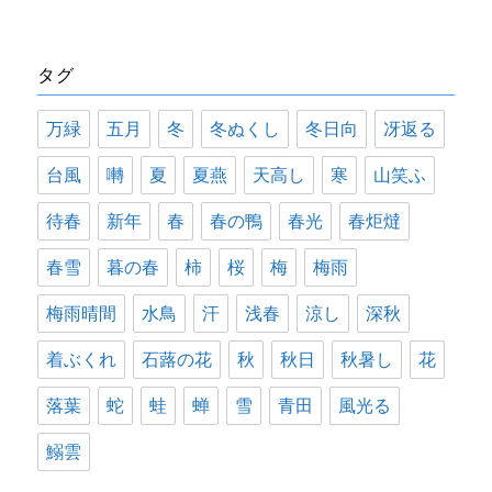
ゴ
リ
タグ
ー
万緑
五月
冬
冬ぬくし
冬日向
冴返る
台風
囀
夏
夏燕
天高し
寒
山笑ふ
待春
新年
春
春の鴨
春光
春炬燵
春雪
暮の春
柿
桜
梅
梅雨
梅雨晴間
水鳥
汗
浅春
涼し
深秋
着ぶくれ
石蕗の花
秋
秋日
秋暑し
花
落葉
蛇
蛙
蝉
雪
青田
風光る
鰯雲