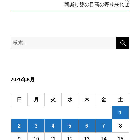
投
次
朝楽し甕の目高の寄り来れば
稿
稿:
の
投
ナ
稿:
ビ
検
検
索
ゲ
索:
ー
シ
2026年8月
ョ
ン
日
月
火
水
木
金
土
1
2
3
4
5
6
7
8
9
10
11
12
13
14
15