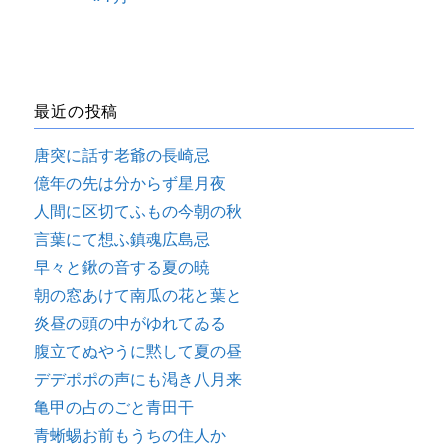
最近の投稿
唐突に話す老爺の長崎忌
億年の先は分からず星月夜
人間に区切てふもの今朝の秋
言葉にて想ふ鎮魂広島忌
早々と鍬の音する夏の暁
朝の窓あけて南瓜の花と葉と
炎昼の頭の中がゆれてゐる
腹立てぬやうに黙して夏の昼
デデポポの声にも渇き八月来
亀甲の占のごと青田干
青蜥蜴お前もうちの住人か