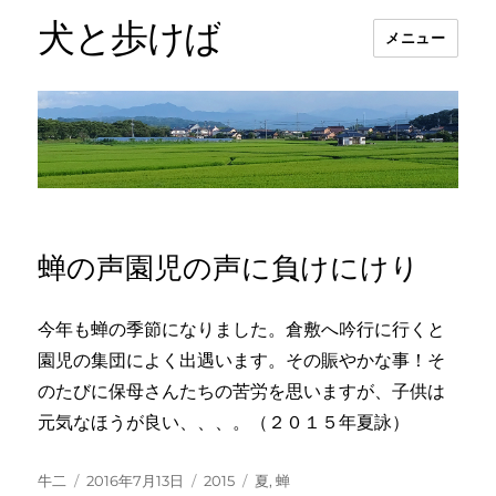
犬と歩けば
メニュー
蝉の声園児の声に負けにけり
今年も蝉の季節になりました。倉敷へ吟行に行くと
園児の集団によく出遇います。その賑やかな事！そ
のたびに保母さんたちの苦労を思いますが、子供は
元気なほうが良い、、、。（２０１５年夏詠）
投
投
カ
タ
牛二
2016年7月13日
2015
夏
,
蝉