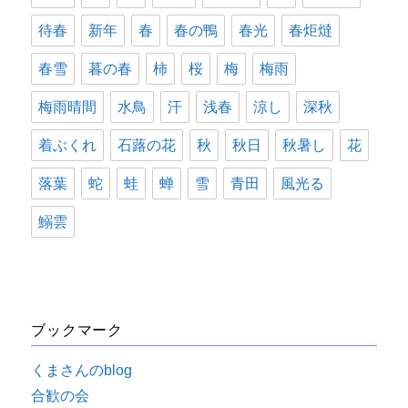
待春
新年
春
春の鴨
春光
春炬燵
春雪
暮の春
柿
桜
梅
梅雨
梅雨晴間
水鳥
汗
浅春
涼し
深秋
着ぶくれ
石蕗の花
秋
秋日
秋暑し
花
落葉
蛇
蛙
蝉
雪
青田
風光る
鰯雲
ブックマーク
くまさんのblog
合歓の会