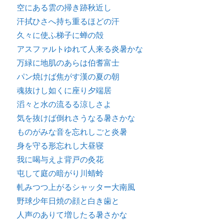
空にある雲の掃き跡秋近し
汗拭ひさへ持ち重るほどの汗
久々に使ふ梯子に蝉の殻
アスファルトゆれて人来る炎暑かな
万緑に地肌のあらは伯耆富士
パン焼けば焦がす漢の夏の朝
魂抜けし如くに座り夕端居
滔々と水の流るる涼しさよ
気を抜けば倒れさうなる暑さかな
ものがみな音を忘れしごと炎暑
身を守る形忘れし大昼寝
我に喝与えよ背戸の灸花
屯して庭の暗がり川蜻蛉
軋みつつ上がるシャッター大南風
野球少年日焼の顔と白き歯と
人声のありて増したる暑さかな