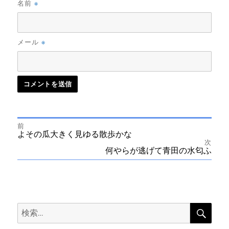
※
名前
※
メール
前
投
前
よその瓜大きく見ゆる散歩かな
の
次
投
次
何やらが逃げて青田の水匂ふ
稿
稿:
の
投
ナ
稿:
ビ
検
検
索
ゲ
索: