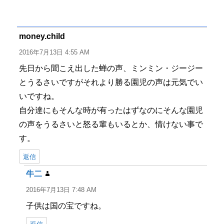
稿
稿
テ
グ
者
日:
ゴ
リ
ー
money.child
よ
り:
2016年7月13日 4:55 AM
先日から聞こえ出した蝉の声、ミンミン・ジージー
とうるさいですがそれより勝る園児の声は元気でい
いですね。
自分達にもそんな時が有ったはずなのにそんな園児
の声をうるさいと怒る輩もいるとか、情けない事で
す。
返信
牛二
よ
り:
2016年7月13日 7:48 AM
子供は国の宝ですね。