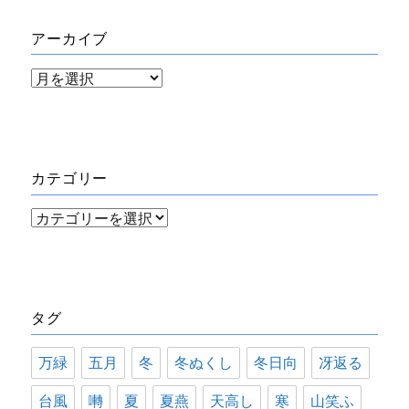
アーカイブ
ア
ー
カ
イ
カテゴリー
ブ
カ
テ
ゴ
リ
タグ
ー
万緑
五月
冬
冬ぬくし
冬日向
冴返る
台風
囀
夏
夏燕
天高し
寒
山笑ふ