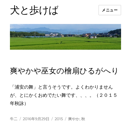
犬と歩けば
メニュー
爽やかや巫女の檜扇ひるがへり
「浦安の舞」と言うそうです。よくわかりません
が、とにかくおめでたい舞です、、、。（２０１５
年秋詠）
投
投
カ
タ
牛二
2016年9月29日
2015
爽やか
,
秋
稿
稿
テ
グ
者
日:
ゴ