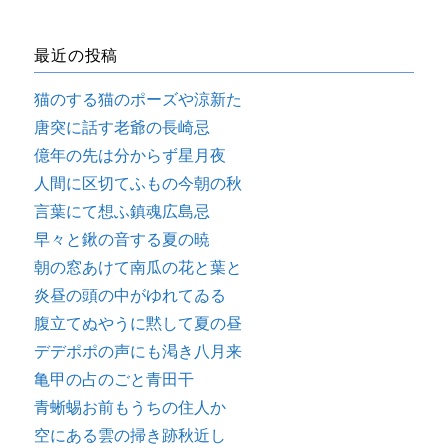
最近の投稿
猫のする猫のポーズや涼新た
唐突に話す老爺の長崎忌
億年の先は分からず星月夜
人間に区切てふもの今朝の秋
言葉にて想ふ鎮魂広島忌
早々と鍬の音する夏の暁
朝の窓あけて南瓜の花と葉と
炎昼の頭の中がゆれてゐる
腹立てぬやうに黙して夏の昼
デデポポの声にも渇き八月来
亀甲の占のごと青田干
青蜥蜴お前もうちの住人か
空にある雲の掃き跡秋近し