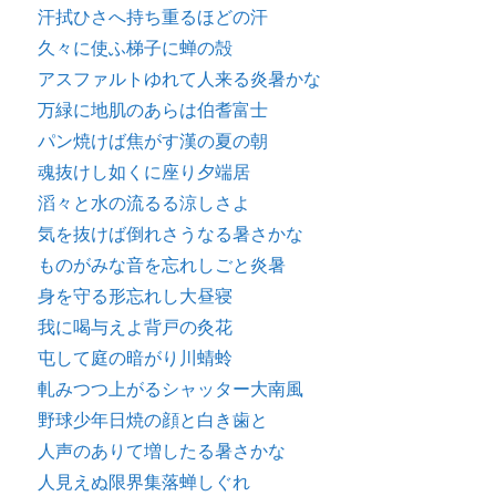
汗拭ひさへ持ち重るほどの汗
久々に使ふ梯子に蝉の殻
アスファルトゆれて人来る炎暑かな
万緑に地肌のあらは伯耆富士
パン焼けば焦がす漢の夏の朝
魂抜けし如くに座り夕端居
滔々と水の流るる涼しさよ
気を抜けば倒れさうなる暑さかな
ものがみな音を忘れしごと炎暑
身を守る形忘れし大昼寝
我に喝与えよ背戸の灸花
屯して庭の暗がり川蜻蛉
軋みつつ上がるシャッター大南風
野球少年日焼の顔と白き歯と
人声のありて増したる暑さかな
人見えぬ限界集落蝉しぐれ