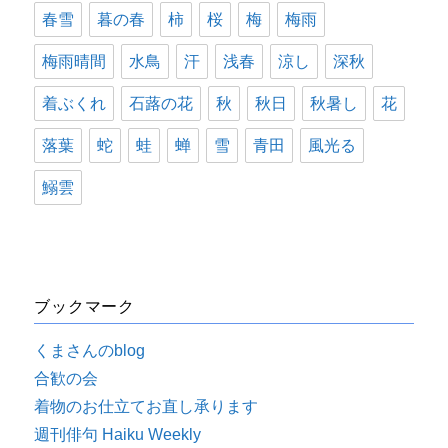
春雪
暮の春
柿
桜
梅
梅雨
梅雨晴間
水鳥
汗
浅春
涼し
深秋
着ぶくれ
石蕗の花
秋
秋日
秋暑し
花
落葉
蛇
蛙
蝉
雪
青田
風光る
鰯雲
ブックマーク
くまさんのblog
合歓の会
着物のお仕立てお直し承ります
週刊俳句 Haiku Weekly