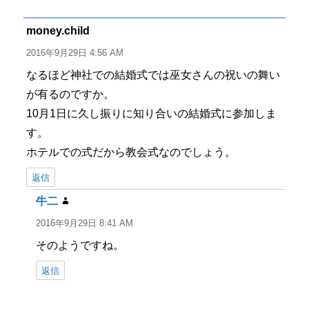
リ
ー
money.child
よ
り:
2016年9月29日 4:56 AM
なるほど神社での結婚式では巫女さんの祝いの舞い
が有るのですか。
10月1日に久し振りに知り合いの結婚式に参加しま
す。
ホテルでの式だから教会式なのでしょう。
返信
牛二
よ
り:
2016年9月29日 8:41 AM
そのようですね。
返信