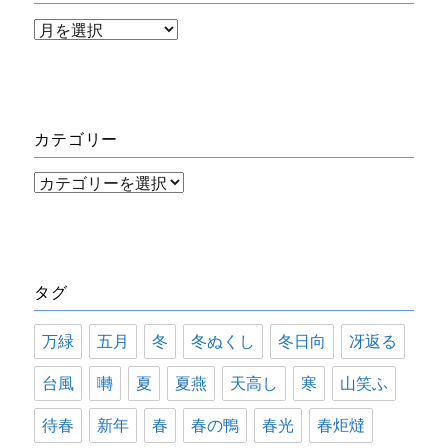
ア
ー
カ
イ
カテゴリー
ブ
カ
テ
ゴ
リ
タグ
ー
万緑
五月
冬
冬ぬくし
冬日向
冴返る
台風
囀
夏
夏燕
天高し
寒
山笑ふ
待春
新年
春
春の鴨
春光
春炬燵