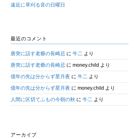
遠近に草刈る音の日曜日
最近のコメント
唐突に話す老爺の長崎忌
に
牛二
より
唐突に話す老爺の長崎忌
に
money.child
より
億年の先は分からず星月夜
に
牛二
より
億年の先は分からず星月夜
に
money.child
より
人間に区切てふもの今朝の秋
に
牛二
より
アーカイブ