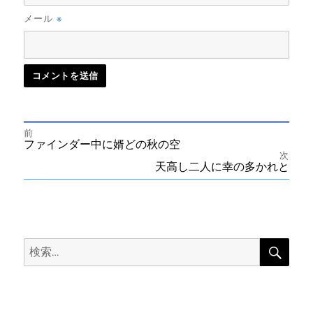
※
メール
前
投
前
ファインダー中に婿どの秋の空
の
次
投
次
天高し二人に幸の多かれと
稿
稿:
の
投
ナ
稿:
ビ
検
検
索
ゲ
索:
ー