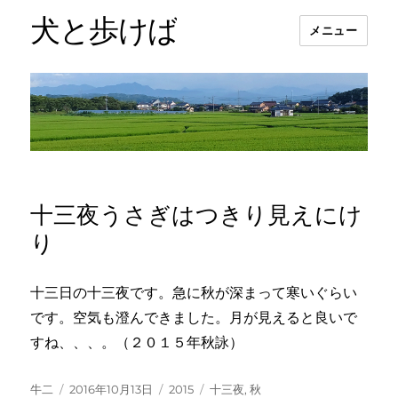
犬と歩けば
メニュー
十三夜うさぎはつきり見えにけ
り
十三日の十三夜です。急に秋が深まって寒いぐらい
です。空気も澄んできました。月が見えると良いで
すね、、、。（２０１５年秋詠）
投
投
カ
タ
牛二
2016年10月13日
2015
十三夜
,
秋