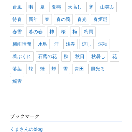
台風
囀
夏
夏燕
天高し
寒
山笑ふ
待春
新年
春
春の鴨
春光
春炬燵
春雪
暮の春
柿
桜
梅
梅雨
梅雨晴間
水鳥
汗
浅春
涼し
深秋
着ぶくれ
石蕗の花
秋
秋日
秋暑し
花
落葉
蛇
蛙
蝉
雪
青田
風光る
鰯雲
ブックマーク
くまさんのblog