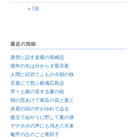
« 7月
最近の投稿
唐突に話す老爺の長崎忌
億年の先は分からず星月夜
人間に区切てふもの今朝の秋
言葉にて想ふ鎮魂広島忌
早々と鍬の音する夏の暁
朝の窓あけて南瓜の花と葉と
炎昼の頭の中がゆれてゐる
腹立てぬやうに黙して夏の昼
デデポポの声にも渇き八月来
亀甲の占のごと青田干