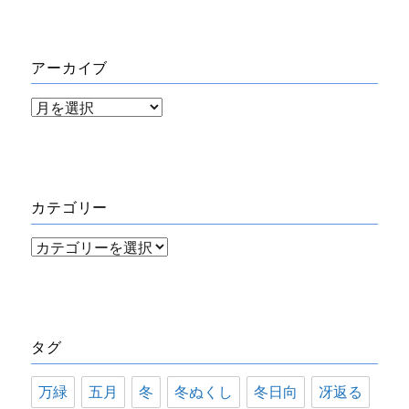
アーカイブ
ア
ー
カ
イ
カテゴリー
ブ
カ
テ
ゴ
リ
タグ
ー
万緑
五月
冬
冬ぬくし
冬日向
冴返る