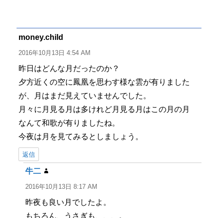
稿
稿
テ
グ
者
日:
ゴ
リ
ー
money.child
よ
り:
2016年10月13日 4:54 AM
昨日はどんな月だったのか？
夕方近くの空に鳳凰を思わす様な雲が有りました
が、月はまだ見えていませんでした。
月々に月見る月は多けれど月見る月はこの月の月
なんて和歌が有りましたね。
今夜は月を見てみるとしましょう。
返信
牛二
よ
り:
2016年10月13日 8:17 AM
昨夜も良い月でしたよ。
もちろん、うさぎも、、、。