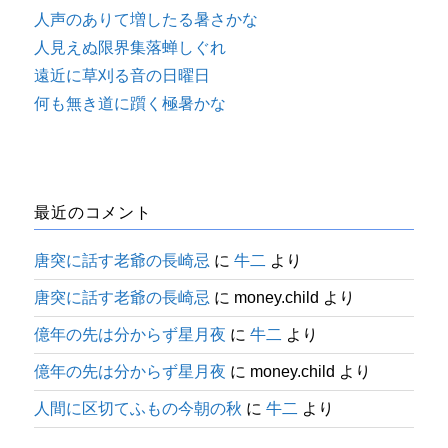
人声のありて増したる暑さかな
人見えぬ限界集落蝉しぐれ
遠近に草刈る音の日曜日
何も無き道に躓く極暑かな
最近のコメント
唐突に話す老爺の長崎忌
に
牛二
より
唐突に話す老爺の長崎忌
に
money.child
より
億年の先は分からず星月夜
に
牛二
より
億年の先は分からず星月夜
に
money.child
より
人間に区切てふもの今朝の秋
に
牛二
より