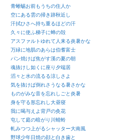
青蜥蜴お前もうちの住人か
空にある雲の掃き跡秋近し
汗拭ひさへ持ち重るほどの汗
久々に使ふ梯子に蝉の殻
アスファルトゆれて人来る炎暑かな
万緑に地肌のあらは伯耆富士
パン焼けば焦がす漢の夏の朝
魂抜けし如くに座り夕端居
滔々と水の流るる涼しさよ
気を抜けば倒れさうなる暑さかな
ものがみな音を忘れしごと炎暑
身を守る形忘れし大昼寝
我に喝与えよ背戸の灸花
屯して庭の暗がり川蜻蛉
軋みつつ上がるシャッター大南風
野球少年日焼の顔と白き歯と