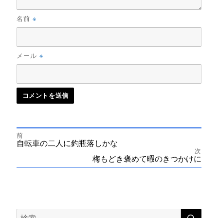
※
名前
※
メール
前
投
前
自転車の二人に釣瓶落しかな
の
次
投
次
梅もどき褒めて暇のきつかけに
稿
稿:
の
投
ナ
稿:
ビ
検
検