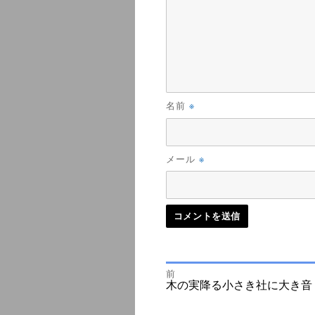
※
名前
※
メール
前
投
前
木の実降る小さき社に大き音
の
投
次
稿