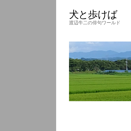
犬と歩けば
渡辺牛二の俳句ワールド