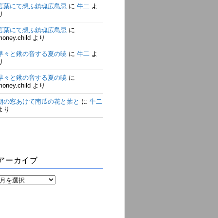
言葉にて想ふ鎮魂広島忌
に
牛二
よ
り
言葉にて想ふ鎮魂広島忌
に
money.child
より
早々と鍬の音する夏の暁
に
牛二
よ
り
早々と鍬の音する夏の暁
に
money.child
より
朝の窓あけて南瓜の花と葉と
に
牛二
より
アーカイブ
ア
ー
カ
イ