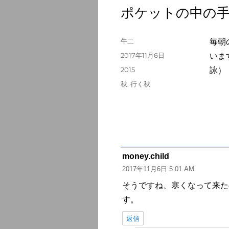
ポケットの中の
投
牛二
毎朝
稿
投
2017年11月6日
いま
者
稿
カ
2015
詠）
日:
テ
タ
秋
,
行く秋
ゴ
グ
リ
ー
money.child
よ
2017年11月6日 5:01 AM
り:
そうですね、寒くなって来た
す。
返信