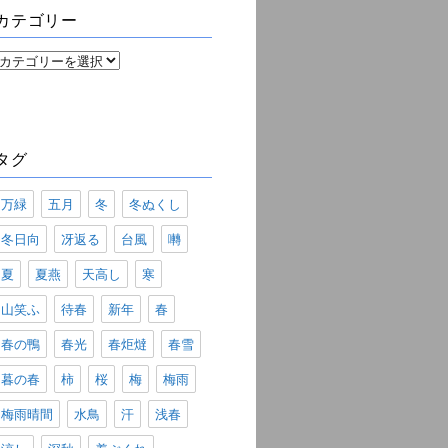
ブ
カテゴリー
カ
テ
ゴ
リ
ー
タグ
万緑
五月
冬
冬ぬくし
冬日向
冴返る
台風
囀
夏
夏燕
天高し
寒
山笑ふ
待春
新年
春
春の鴨
春光
春炬燵
春雪
暮の春
柿
桜
梅
梅雨
梅雨晴間
水鳥
汗
浅春