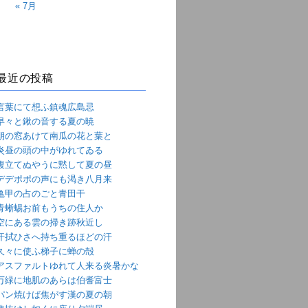
« 7月
最近の投稿
言葉にて想ふ鎮魂広島忌
早々と鍬の音する夏の暁
朝の窓あけて南瓜の花と葉と
炎昼の頭の中がゆれてゐる
腹立てぬやうに黙して夏の昼
デデポポの声にも渇き八月来
亀甲の占のごと青田干
青蜥蜴お前もうちの住人か
空にある雲の掃き跡秋近し
汗拭ひさへ持ち重るほどの汗
久々に使ふ梯子に蝉の殻
アスファルトゆれて人来る炎暑かな
万緑に地肌のあらは伯耆富士
パン焼けば焦がす漢の夏の朝