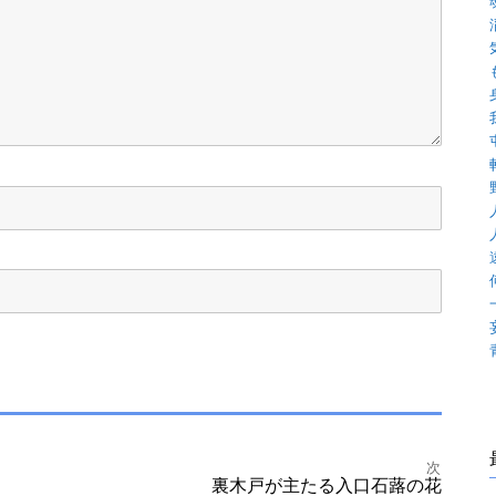
次
裏木戸が主たる入口石蕗の花