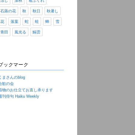
涼し
深秋
着ぶくれ
石蕗の花
秋
秋日
秋暑し
花
落葉
蛇
蛙
蝉
雪
青田
風光る
鰯雲
ブックマーク
くまさんのblog
合歓の会
着物のお仕立てお直し承ります
週刊俳句 Haiku Weekly