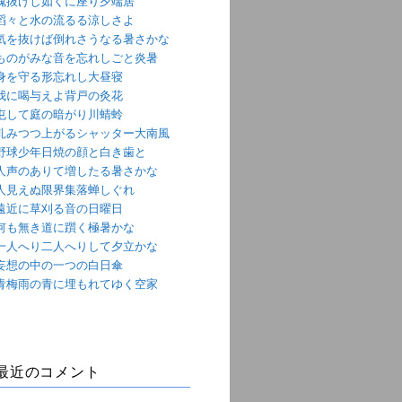
魂抜けし如くに座り夕端居
滔々と水の流るる涼しさよ
気を抜けば倒れさうなる暑さかな
ものがみな音を忘れしごと炎暑
身を守る形忘れし大昼寝
我に喝与えよ背戸の灸花
屯して庭の暗がり川蜻蛉
軋みつつ上がるシャッター大南風
野球少年日焼の顔と白き歯と
人声のありて増したる暑さかな
人見えぬ限界集落蝉しぐれ
遠近に草刈る音の日曜日
何も無き道に躓く極暑かな
一人へり二人へりして夕立かな
妄想の中の一つの白日傘
青梅雨の青に埋もれてゆく空家
最近のコメント