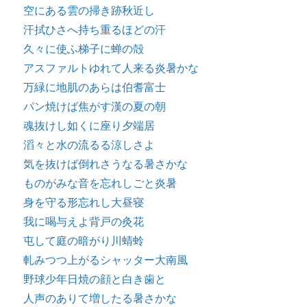
空にある雲の掃き跡秋近し
汗拭ひさへ持ち重るほどの汗
久々に使ふ梯子に蝉の殻
アスファルトゆれて人来る炎暑かな
万緑に地肌のあらは伯耆富士
パン焼けば焦がす漢の夏の朝
魂抜けし如くに座り夕端居
滔々と水の流るる涼しさよ
気を抜けば倒れさうなる暑さかな
ものがみな音を忘れしごと炎暑
身を守る形忘れし大昼寝
我に喝与えよ背戸の灸花
屯して庭の暗がり川蜻蛉
軋みつつ上がるシャッター大南風
野球少年日焼の顔と白き歯と
人声のありて増したる暑さかな