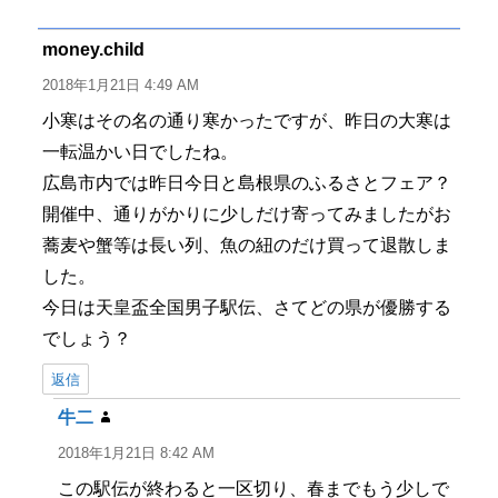
リ
ー
money.child
よ
り:
2018年1月21日 4:49 AM
小寒はその名の通り寒かったですが、昨日の大寒は
一転温かい日でしたね。
広島市内では昨日今日と島根県のふるさとフェア？
開催中、通りがかりに少しだけ寄ってみましたがお
蕎麦や蟹等は長い列、魚の紐のだけ買って退散しま
した。
今日は天皇盃全国男子駅伝、さてどの県が優勝する
でしょう？
返信
牛二
よ
り:
2018年1月21日 8:42 AM
この駅伝が終わると一区切り、春までもう少しで