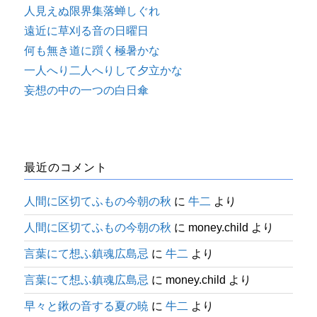
人見えぬ限界集落蝉しぐれ
遠近に草刈る音の日曜日
何も無き道に躓く極暑かな
一人へり二人へりして夕立かな
妄想の中の一つの白日傘
最近のコメント
人間に区切てふもの今朝の秋
に
牛二
より
人間に区切てふもの今朝の秋
に
money.child
より
言葉にて想ふ鎮魂広島忌
に
牛二
より
言葉にて想ふ鎮魂広島忌
に
money.child
より
早々と鍬の音する夏の暁
に
牛二
より