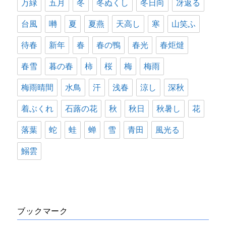
万緑
五月
冬
冬ぬくし
冬日向
冴返る
台風
囀
夏
夏燕
天高し
寒
山笑ふ
待春
新年
春
春の鴨
春光
春炬燵
春雪
暮の春
柿
桜
梅
梅雨
梅雨晴間
水鳥
汗
浅春
涼し
深秋
着ぶくれ
石蕗の花
秋
秋日
秋暑し
花
落葉
蛇
蛙
蝉
雪
青田
風光る
鰯雲
ブックマーク