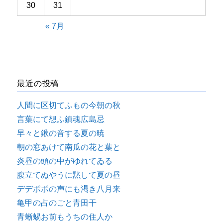
30
31
« 7月
最近の投稿
人間に区切てふもの今朝の秋
言葉にて想ふ鎮魂広島忌
早々と鍬の音する夏の暁
朝の窓あけて南瓜の花と葉と
炎昼の頭の中がゆれてゐる
腹立てぬやうに黙して夏の昼
デデポポの声にも渇き八月来
亀甲の占のごと青田干
青蜥蜴お前もうちの住人か