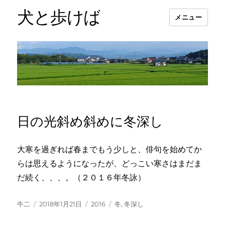
犬と歩けば
メニュー
日の光斜め斜めに冬深し
大寒を過ぎれば春までもう少しと、俳句を始めてか
らは思えるようになったが、どっこい寒さはまだま
だ続く、、、。（２０１６年冬詠）
投
投
カ
タ
牛二
2018年1月21日
2016
冬
,
冬深し
稿
稿
テ
グ
者
日:
ゴ