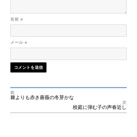
※
名前
※
メール
前
投
前
棘よりも赤き薔薇の冬芽かな
の
次
投
次
校庭に弾む子の声春近し
稿
稿:
の
投
ナ
稿:
ビ