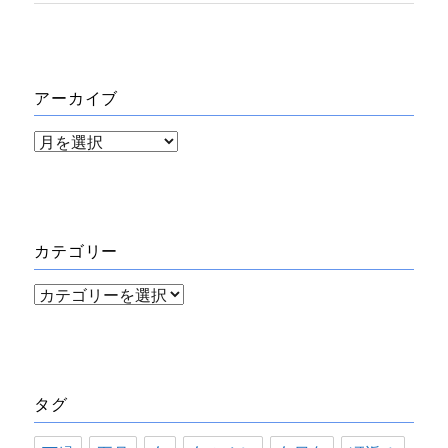
アーカイブ
ア
ー
カ
イ
カテゴリー
ブ
カ
テ
ゴ
リ
タグ
ー