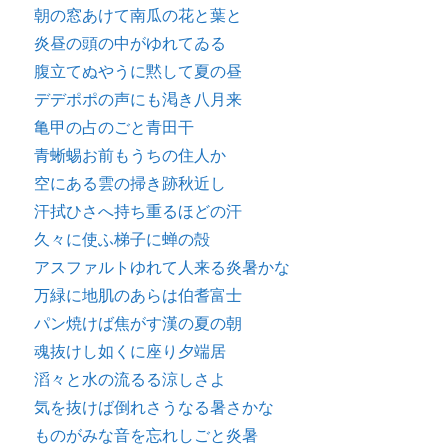
朝の窓あけて南瓜の花と葉と
炎昼の頭の中がゆれてゐる
腹立てぬやうに黙して夏の昼
デデポポの声にも渇き八月来
亀甲の占のごと青田干
青蜥蜴お前もうちの住人か
空にある雲の掃き跡秋近し
汗拭ひさへ持ち重るほどの汗
久々に使ふ梯子に蝉の殻
アスファルトゆれて人来る炎暑かな
万緑に地肌のあらは伯耆富士
パン焼けば焦がす漢の夏の朝
魂抜けし如くに座り夕端居
滔々と水の流るる涼しさよ
気を抜けば倒れさうなる暑さかな
ものがみな音を忘れしごと炎暑