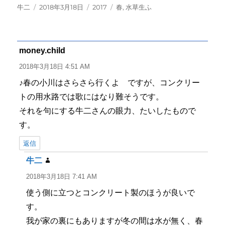
投
投
カ
タ
牛二
2018年3月18日
2017
春
,
水草生ふ
稿
稿
テ
グ
者
日:
ゴ
リ
ー
money.child
よ
り:
2018年3月18日 4:51 AM
♪春の小川はさらさら行くよ ですが、コンクリー
トの用水路では歌にはなり難そうです。
それを句にする牛二さんの眼力、たいしたもので
す。
返信
牛二
よ
り:
2018年3月18日 7:41 AM
使う側に立つとコンクリート製のほうが良いで
す。
我が家の裏にもありますが冬の間は水が無く、春