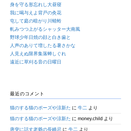
身を守る形忘れし大昼寝
我に喝与えよ背戸の灸花
屯して庭の暗がり川蜻蛉
軋みつつ上がるシャッター大南風
野球少年日焼の顔と白き歯と
人声のありて増したる暑さかな
人見えぬ限界集落蝉しぐれ
遠近に草刈る音の日曜日
最近のコメント
猫のする猫のポーズや涼新た
に
牛二
より
猫のする猫のポーズや涼新た
に
money.child
より
唐突に話す老爺の長崎忌
に
牛二
より