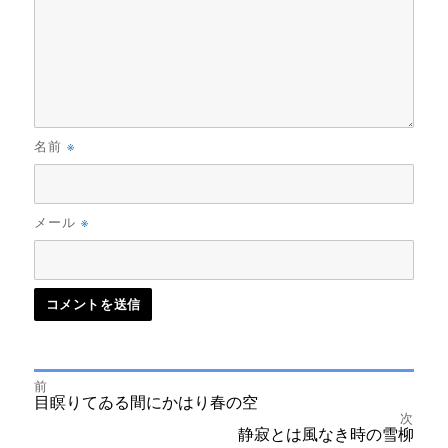
※
名前
※
メール
前
投
前
目瞑りてゐる間にかはり春の空
の
次
投
次
静寂とは風なき時の雪柳
稿
稿:
の