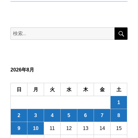
投
ナ
稿:
ビ
検
検
索
ゲ
索:
ー
シ
2026年8月
ョ
ン
日
月
火
水
木
金
土
1
2
3
4
5
6
7
8
9
10
11
12
13
14
15