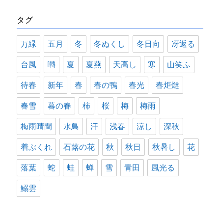
リ
タグ
ー
万緑
五月
冬
冬ぬくし
冬日向
冴返る
台風
囀
夏
夏燕
天高し
寒
山笑ふ
待春
新年
春
春の鴨
春光
春炬燵
春雪
暮の春
柿
桜
梅
梅雨
梅雨晴間
水鳥
汗
浅春
涼し
深秋
着ぶくれ
石蕗の花
秋
秋日
秋暑し
花
落葉
蛇
蛙
蝉
雪
青田
風光る
鰯雲