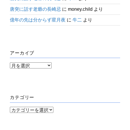
唐突に話す老爺の長崎忌
に
money.child
より
億年の先は分からず星月夜
に
牛二
より
アーカイブ
ア
ー
カ
イ
カテゴリー
ブ
カ
テ
ゴ