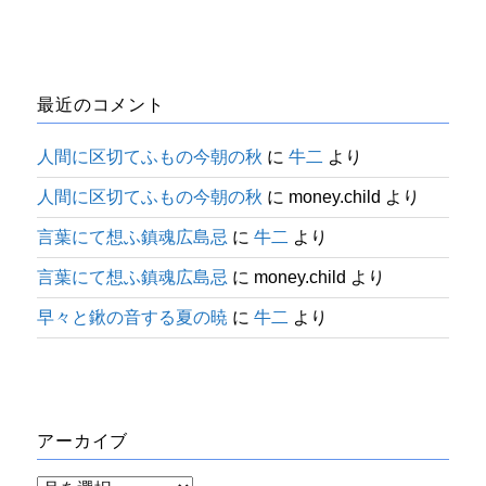
最近のコメント
人間に区切てふもの今朝の秋
に
牛二
より
人間に区切てふもの今朝の秋
に
money.child
より
言葉にて想ふ鎮魂広島忌
に
牛二
より
言葉にて想ふ鎮魂広島忌
に
money.child
より
早々と鍬の音する夏の暁
に
牛二
より
アーカイブ