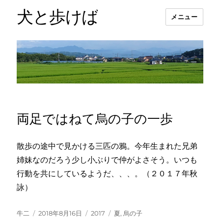
犬と歩けば
メニュー
両足ではねて烏の子の一歩
散歩の途中で見かける三匹の鴉。今年生まれた兄弟
姉妹なのだろう少し小ぶりで仲がよさそう。いつも
行動を共にしているようだ、、、。（２０１７年秋
詠）
投
投
カ
タ
牛二
2018年8月16日
2017
夏
,
烏の子