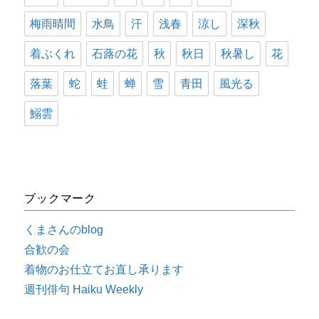
梅雨晴間
水鳥
汗
浅春
涼し
深秋
着ぶくれ
石蕗の花
秋
秋日
秋暑し
花
落葉
蛇
蛙
蝉
雪
青田
風光る
鰯雲
ブックマーク
くまさんのblog
合歓の会
着物のお仕立てお直し承ります
週刊俳句 Haiku Weekly