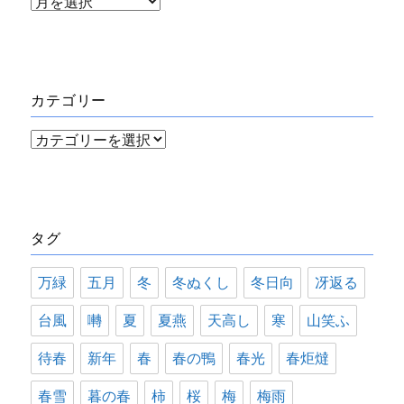
ア
ー
カ
イ
カテゴリー
ブ
カ
テ
ゴ
リ
タグ
ー
万緑
五月
冬
冬ぬくし
冬日向
冴返る
台風
囀
夏
夏燕
天高し
寒
山笑ふ
待春
新年
春
春の鴨
春光
春炬燵
春雪
暮の春
柿
桜
梅
梅雨