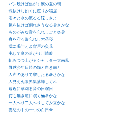
パン焼けば焦がす漢の夏の朝
魂抜けし如くに座り夕端居
滔々と水の流るる涼しさよ
気を抜けば倒れさうなる暑さかな
ものがみな音を忘れしごと炎暑
身を守る形忘れし大昼寝
我に喝与えよ背戸の灸花
屯して庭の暗がり川蜻蛉
軋みつつ上がるシャッター大南風
野球少年日焼の顔と白き歯と
人声のありて増したる暑さかな
人見えぬ限界集落蝉しぐれ
遠近に草刈る音の日曜日
何も無き道に躓く極暑かな
一人へり二人へりして夕立かな
妄想の中の一つの白日傘