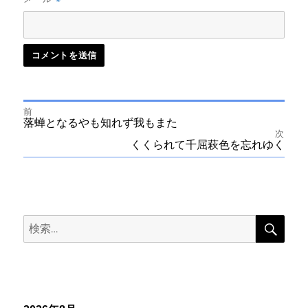
前
投
前
落蝉となるやも知れず我もまた
の
次
投
次
くくられて千屈萩色を忘れゆく
稿
稿:
の
投
ナ
稿:
ビ
検
検
索
ゲ
索:
ー
シ