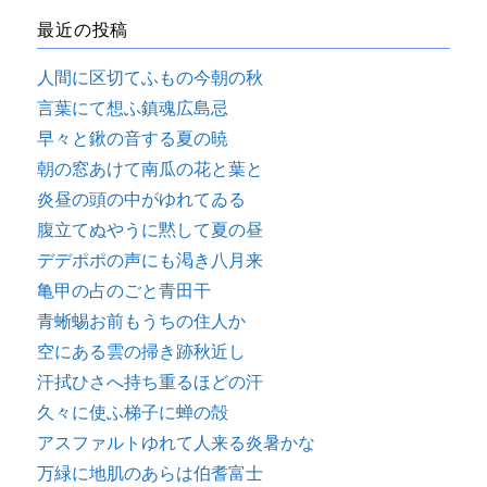
最近の投稿
人間に区切てふもの今朝の秋
言葉にて想ふ鎮魂広島忌
早々と鍬の音する夏の暁
朝の窓あけて南瓜の花と葉と
炎昼の頭の中がゆれてゐる
腹立てぬやうに黙して夏の昼
デデポポの声にも渇き八月来
亀甲の占のごと青田干
青蜥蜴お前もうちの住人か
空にある雲の掃き跡秋近し
汗拭ひさへ持ち重るほどの汗
久々に使ふ梯子に蝉の殻
アスファルトゆれて人来る炎暑かな
万緑に地肌のあらは伯耆富士