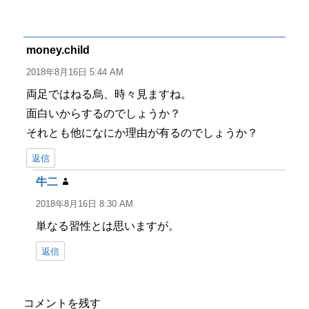
稿
稿
テ
グ
者
日:
ゴ
リ
ー
money.child
よ
り:
2018年8月16日 5:44 AM
両足ではねる烏、時々見ますね。
面白いからするのでしょうか？
それとも他になにか理由が有るのでしょうか？
返信
牛二
よ
り:
2018年8月16日 8:30 AM
単なる習性とは思いますが。
返信
コメントを残す