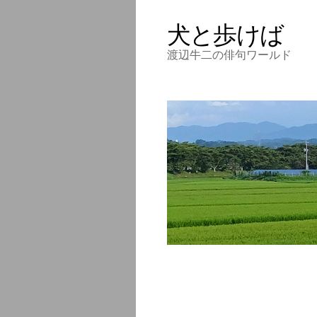
犬と歩けば
渡辺牛二の俳句ワールド