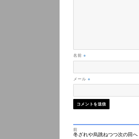
※
名前
※
メール
前
投
前
冬ざれや烏跳ねつつ次の田へ
の