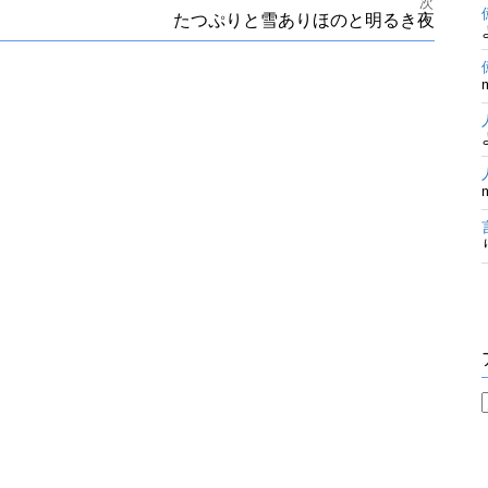
次
たつぷりと雪ありほのと明るき夜