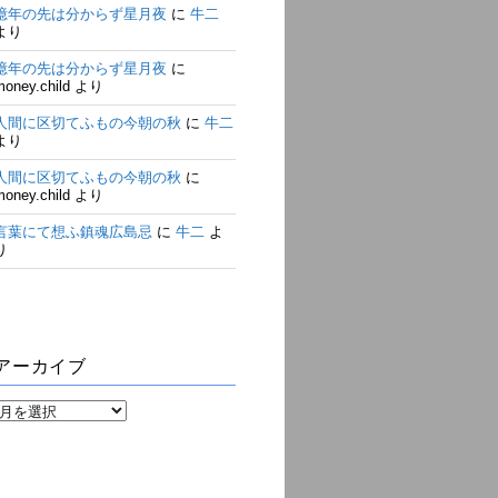
億年の先は分からず星月夜
に
牛二
より
億年の先は分からず星月夜
に
money.child
より
人間に区切てふもの今朝の秋
に
牛二
より
人間に区切てふもの今朝の秋
に
money.child
より
言葉にて想ふ鎮魂広島忌
に
牛二
よ
り
アーカイブ
ア
ー
カ
イ