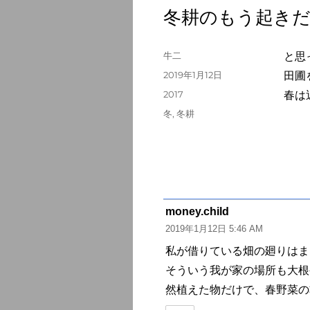
冬耕のもう起き
投
牛二
と思
稿
投
2019年1月12日
田圃
者
稿
カ
2017
春は
日:
テ
タ
冬
,
冬耕
ゴ
グ
リ
ー
money.child
よ
2019年1月12日 5:46 AM
り:
私が借りている畑の廻りはま
そういう我が家の場所も大根
然植えた物だけで、春野菜の