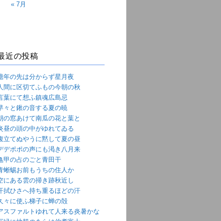
« 7月
最近の投稿
億年の先は分からず星月夜
人間に区切てふもの今朝の秋
言葉にて想ふ鎮魂広島忌
早々と鍬の音する夏の暁
朝の窓あけて南瓜の花と葉と
炎昼の頭の中がゆれてゐる
腹立てぬやうに黙して夏の昼
デデポポの声にも渇き八月来
亀甲の占のごと青田干
青蜥蜴お前もうちの住人か
空にある雲の掃き跡秋近し
汗拭ひさへ持ち重るほどの汗
久々に使ふ梯子に蝉の殻
アスファルトゆれて人来る炎暑かな