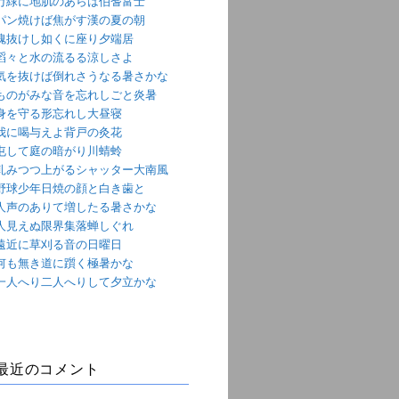
万緑に地肌のあらは伯耆富士
パン焼けば焦がす漢の夏の朝
魂抜けし如くに座り夕端居
滔々と水の流るる涼しさよ
気を抜けば倒れさうなる暑さかな
ものがみな音を忘れしごと炎暑
身を守る形忘れし大昼寝
我に喝与えよ背戸の灸花
屯して庭の暗がり川蜻蛉
軋みつつ上がるシャッター大南風
野球少年日焼の顔と白き歯と
人声のありて増したる暑さかな
人見えぬ限界集落蝉しぐれ
遠近に草刈る音の日曜日
何も無き道に躓く極暑かな
一人へり二人へりして夕立かな
最近のコメント