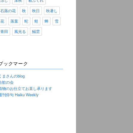
涼し
深秋
着ぶくれ
石蕗の花
秋
秋日
秋暑し
花
落葉
蛇
蛙
蝉
雪
青田
風光る
鰯雲
ブックマーク
くまさんのblog
合歓の会
着物のお仕立てお直し承ります
週刊俳句 Haiku Weekly