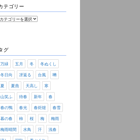
ブ
カテゴリー
カ
テ
ゴ
リ
ー
タグ
万緑
五月
冬
冬ぬくし
冬日向
冴返る
台風
囀
夏
夏燕
天高し
寒
山笑ふ
待春
新年
春
春の鴨
春光
春炬燵
春雪
暮の春
柿
桜
梅
梅雨
梅雨晴間
水鳥
汗
浅春