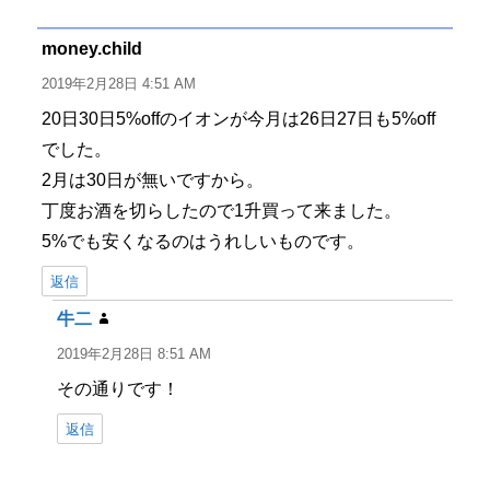
リ
ー
money.child
よ
り:
2019年2月28日 4:51 AM
20日30日5%offのイオンが今月は26日27日も5%off
でした。
2月は30日が無いですから。
丁度お酒を切らしたので1升買って来ました。
5%でも安くなるのはうれしいものです。
返信
牛二
よ
り:
2019年2月28日 8:51 AM
その通りです！
返信