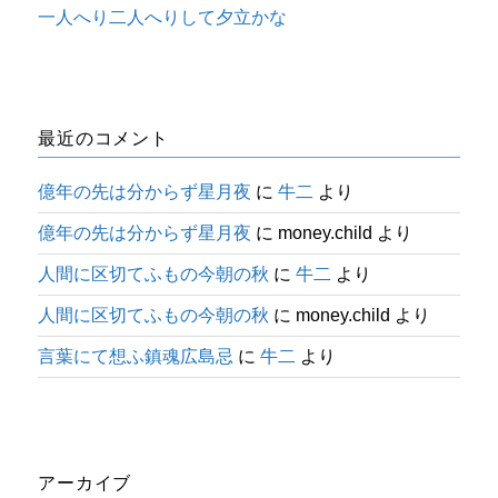
一人へり二人へりして夕立かな
最近のコメント
億年の先は分からず星月夜
に
牛二
より
億年の先は分からず星月夜
に
money.child
より
人間に区切てふもの今朝の秋
に
牛二
より
人間に区切てふもの今朝の秋
に
money.child
より
言葉にて想ふ鎮魂広島忌
に
牛二
より
アーカイブ