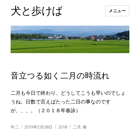
犬と歩けば
メニュー
音立つる如く二月の時流れ
二月も今日で終わり、どうしてこうも早いのでしょ
うね。日数で言えばたった二日の事なのです
が、、、。（２０１８年春詠）
投
投
カ
タ
牛二
2019年2月28日
2018
二月
,
春
稿
稿
テ
グ
者
日:
ゴ