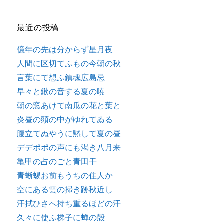
最近の投稿
億年の先は分からず星月夜
人間に区切てふもの今朝の秋
言葉にて想ふ鎮魂広島忌
早々と鍬の音する夏の暁
朝の窓あけて南瓜の花と葉と
炎昼の頭の中がゆれてゐる
腹立てぬやうに黙して夏の昼
デデポポの声にも渇き八月来
亀甲の占のごと青田干
青蜥蜴お前もうちの住人か
空にある雲の掃き跡秋近し
汗拭ひさへ持ち重るほどの汗
久々に使ふ梯子に蝉の殻