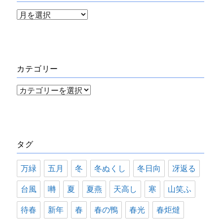
ア
ー
カ
イ
カテゴリー
ブ
カ
テ
ゴ
リ
タグ
ー
万緑
五月
冬
冬ぬくし
冬日向
冴返る
台風
囀
夏
夏燕
天高し
寒
山笑ふ
待春
新年
春
春の鴨
春光
春炬燵