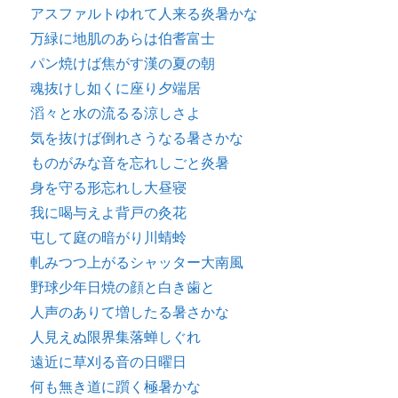
アスファルトゆれて人来る炎暑かな
万緑に地肌のあらは伯耆富士
パン焼けば焦がす漢の夏の朝
魂抜けし如くに座り夕端居
滔々と水の流るる涼しさよ
気を抜けば倒れさうなる暑さかな
ものがみな音を忘れしごと炎暑
身を守る形忘れし大昼寝
我に喝与えよ背戸の灸花
屯して庭の暗がり川蜻蛉
軋みつつ上がるシャッター大南風
野球少年日焼の顔と白き歯と
人声のありて増したる暑さかな
人見えぬ限界集落蝉しぐれ
遠近に草刈る音の日曜日
何も無き道に躓く極暑かな