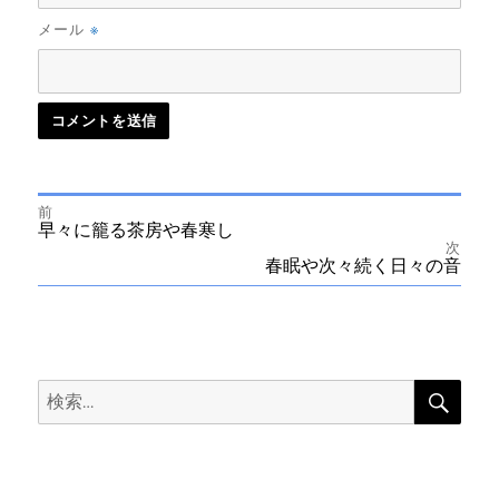
※
メール
前
投
前
早々に籠る茶房や春寒し
の
次
投
次
春眠や次々続く日々の音
稿
稿:
の
投
ナ
稿:
ビ
検
検
索
ゲ
索:
ー