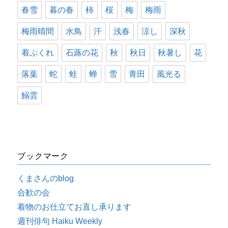
春雪
暮の春
柿
桜
梅
梅雨
梅雨晴間
水鳥
汗
浅春
涼し
深秋
着ぶくれ
石蕗の花
秋
秋日
秋暑し
花
落葉
蛇
蛙
蝉
雪
青田
風光る
鰯雲
ブックマーク
くまさんのblog
合歓の会
着物のお仕立てお直し承ります
週刊俳句 Haiku Weekly