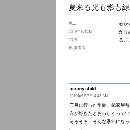
夏来る光も影も緑
投
牛二
春か
稿
投
2019年5月7日
かり
者
稿
カ
2018
る、
日:
テ
タ
夏
,
夏来る
ゴ
グ
リ
ー
money.child
よ
2019年5月7日 4:48 AM
り:
三月に行った角館、武家屋敷
方が好きだとおっしゃってい
そろそろ、そんな季節になっ