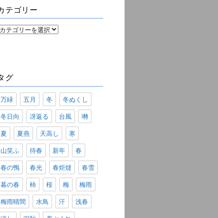
ブ
カテゴリー
カ
テ
ゴ
リ
ー
タグ
万緑
五月
冬
冬ぬくし
冬日向
冴返る
台風
囀
夏
夏燕
天高し
寒
山笑ふ
待春
新年
春
春の鴨
春光
春炬燵
春雪
暮の春
柿
桜
梅
梅雨
梅雨晴間
水鳥
汗
浅春