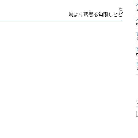
次
厨より蕗煮る匂雨しとど