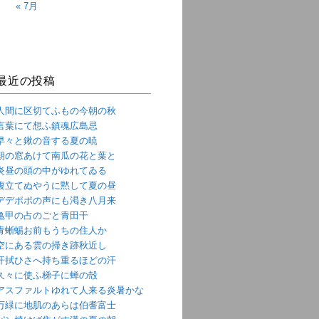
« 7月
最近の投稿
人間に区切てふもの今朝の秋
言葉にて想ふ鎮魂広島忌
早々と鍬の音する夏の暁
朝の窓あけて南瓜の花と葉と
炎昼の頭の中がゆれてゐる
腹立てぬやうに黙して夏の昼
デデポポの声にも渇き八月来
亀甲の占のごと青田干
青蜥蜴お前もうちの住人か
空にある雲の掃き跡秋近し
汗拭ひさへ持ち重るほどの汗
久々に使ふ梯子に蝉の殻
アスファルトゆれて人来る炎暑かな
万緑に地肌のあらは伯耆富士