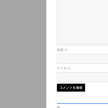
※
名前
※
メール
前