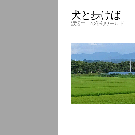
犬と歩けば
渡辺牛二の俳句ワールド