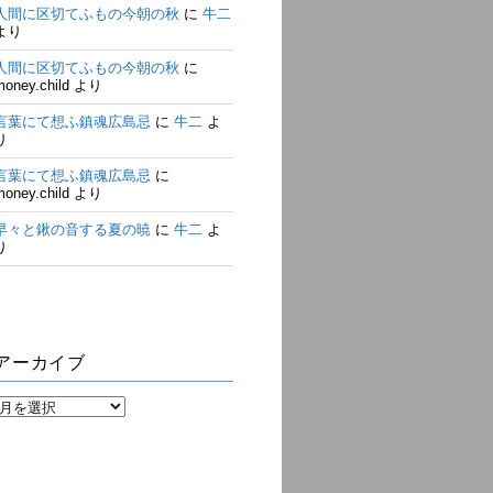
人間に区切てふもの今朝の秋
に
牛二
より
人間に区切てふもの今朝の秋
に
money.child
より
言葉にて想ふ鎮魂広島忌
に
牛二
よ
り
言葉にて想ふ鎮魂広島忌
に
money.child
より
早々と鍬の音する夏の暁
に
牛二
よ
り
アーカイブ
ア
ー
カ
イ