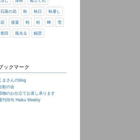
涼し
深秋
着ぶくれ
石蕗の花
秋
秋日
秋暑し
花
落葉
蛇
蛙
蝉
雪
青田
風光る
鰯雲
ブックマーク
くまさんのblog
合歓の会
着物のお仕立てお直し承ります
週刊俳句 Haiku Weekly