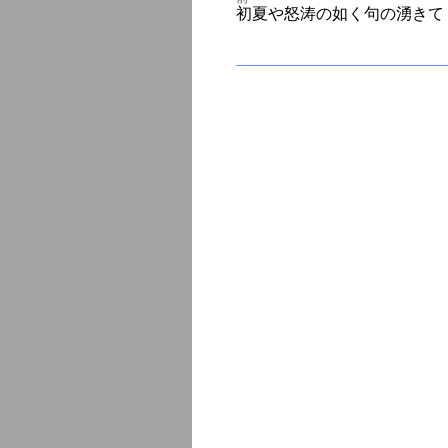
投
前
初夏や怒涛の如く句の湧きて
の
投
次
稿
稿:
の
投
ナ
稿:
ビ
ゲ
ー
シ
ョ
ン