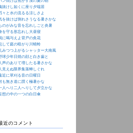
パン焼けば焦がす漢の夏の朝
魂抜けし如くに座り夕端居
滔々と水の流るる涼しさよ
気を抜けば倒れさうなる暑さかな
ものがみな音を忘れしごと炎暑
身を守る形忘れし大昼寝
我に喝与えよ背戸の灸花
屯して庭の暗がり川蜻蛉
軋みつつ上がるシャッター大南風
野球少年日焼の顔と白き歯と
人声のありて増したる暑さかな
人見えぬ限界集落蝉しぐれ
遠近に草刈る音の日曜日
何も無き道に躓く極暑かな
一人へり二人へりして夕立かな
妄想の中の一つの白日傘
最近のコメント