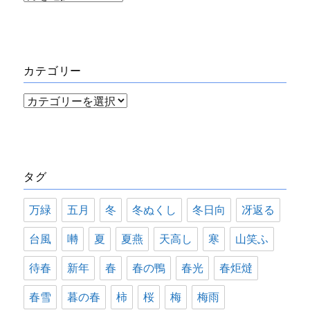
ー
カ
イ
カテゴリー
ブ
カ
テ
ゴ
リ
タグ
ー
万緑
五月
冬
冬ぬくし
冬日向
冴返る
台風
囀
夏
夏燕
天高し
寒
山笑ふ
待春
新年
春
春の鴨
春光
春炬燵
春雪
暮の春
柿
桜
梅
梅雨