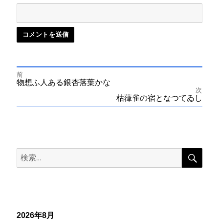
前
投
前
物想ふ人ある銀杏落葉かな
の
次
投
次
枯葎雀の宿となつてゐし
稿
稿:
の
投
ナ
稿:
ビ
検
検
索
ゲ
索:
ー
シ
2026年8月