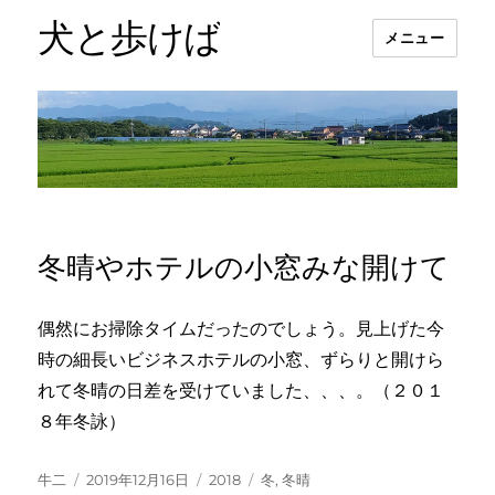
犬と歩けば
メニュー
冬晴やホテルの小窓みな開けて
偶然にお掃除タイムだったのでしょう。見上げた今
時の細長いビジネスホテルの小窓、ずらりと開けら
れて冬晴の日差を受けていました、、、。（２０１
８年冬詠）
投
投
カ
タ
牛二
2019年12月16日
2018
冬
,
冬晴