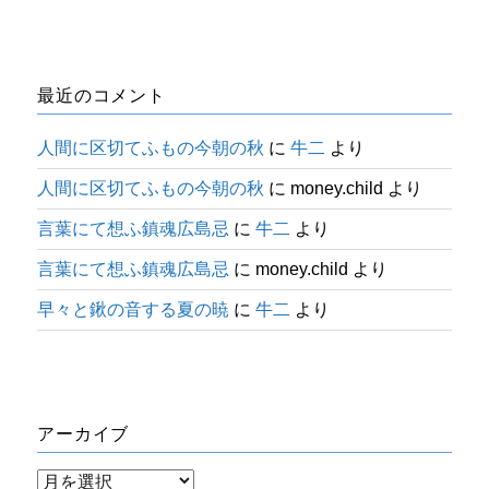
最近のコメント
人間に区切てふもの今朝の秋
に
牛二
より
人間に区切てふもの今朝の秋
に
money.child
より
言葉にて想ふ鎮魂広島忌
に
牛二
より
言葉にて想ふ鎮魂広島忌
に
money.child
より
早々と鍬の音する夏の暁
に
牛二
より
アーカイブ
ア