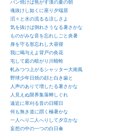
パン焼けば焦がす漢の夏の朝
魂抜けし如くに座り夕端居
滔々と水の流るる涼しさよ
気を抜けば倒れさうなる暑さかな
ものがみな音を忘れしごと炎暑
身を守る形忘れし大昼寝
我に喝与えよ背戸の灸花
屯して庭の暗がり川蜻蛉
軋みつつ上がるシャッター大南風
野球少年日焼の顔と白き歯と
人声のありて増したる暑さかな
人見えぬ限界集落蝉しぐれ
遠近に草刈る音の日曜日
何も無き道に躓く極暑かな
一人へり二人へりして夕立かな
妄想の中の一つの白日傘