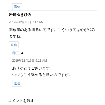
返信
岩崎ゆきひろ
よ
り:
2019年12月16日 7:17 AM
開放感のある明るい句です。こういう句は心が和み
ますね。
返信
牛二
よ
り:
2019年12月16日 9:11 AM
ありがとうございます。
いつもこう詠めると良いのですが。
返信
コメントを残す