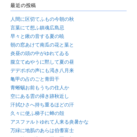
最近の投稿
人間に区切てふもの今朝の秋
言葉にて想ふ鎮魂広島忌
早々と鍬の音する夏の暁
朝の窓あけて南瓜の花と葉と
炎昼の頭の中がゆれてゐる
腹立てぬやうに黙して夏の昼
デデポポの声にも渇き八月来
亀甲の占のごと青田干
青蜥蜴お前もうちの住人か
空にある雲の掃き跡秋近し
汗拭ひさへ持ち重るほどの汗
久々に使ふ梯子に蝉の殻
アスファルトゆれて人来る炎暑かな
万緑に地肌のあらは伯耆富士