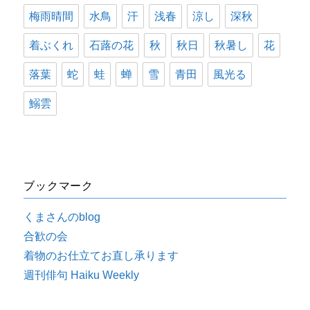
梅雨晴間
水鳥
汗
浅春
涼し
深秋
着ぶくれ
石蕗の花
秋
秋日
秋暑し
花
落葉
蛇
蛙
蝉
雪
青田
風光る
鰯雲
ブックマーク
くまさんのblog
合歓の会
着物のお仕立てお直し承ります
週刊俳句 Haiku Weekly