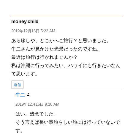
稿
稿
テ
グ
者
日:
ゴ
リ
ー
money.child
よ
り:
2019年12月16日 5:22 AM
あら珍しや、どこかへご旅行？と思いました。
牛二さんが見かけた光景だったのですね。
最近は旅行は行かれませんか？
私は沖縄に行ってみたい、ハワイにも行きたいなん
て思います。
返信
牛二
よ
り:
2019年12月16日 9:10 AM
はい、残念でした。
そう言えば長い事旅らしい旅には行っていないで
す。