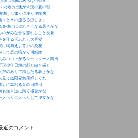
万緑に地肌のあらは伯耆富士
パン焼けば焦がす漢の夏の朝
魂抜けし如くに座り夕端居
滔々と水の流るる涼しさよ
気を抜けば倒れさうなる暑さかな
ものがみな音を忘れしごと炎暑
身を守る形忘れし大昼寝
我に喝与えよ背戸の灸花
屯して庭の暗がり川蜻蛉
軋みつつ上がるシャッター大南風
野球少年日焼の顔と白き歯と
人声のありて増したる暑さかな
人見えぬ限界集落蝉しぐれ
遠近に草刈る音の日曜日
何も無き道に躓く極暑かな
一人へり二人へりして夕立かな
最近のコメント