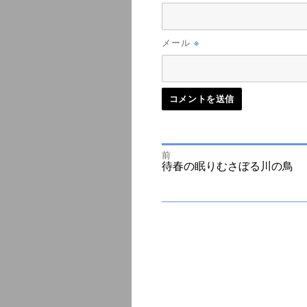
※
メール
前
投
前
待春の眠りむさぼる川の鳥
の
投
次
稿
稿:
の
投
ナ
稿:
ビ
ゲ