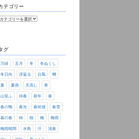
ブ
カテゴリー
カ
テ
ゴ
リ
ー
タグ
万緑
五月
冬
冬ぬくし
冬日向
冴返る
台風
囀
夏
夏燕
天高し
寒
山笑ふ
待春
新年
春
春の鴨
春光
春炬燵
春雪
暮の春
柿
桜
梅
梅雨
梅雨晴間
水鳥
汗
浅春