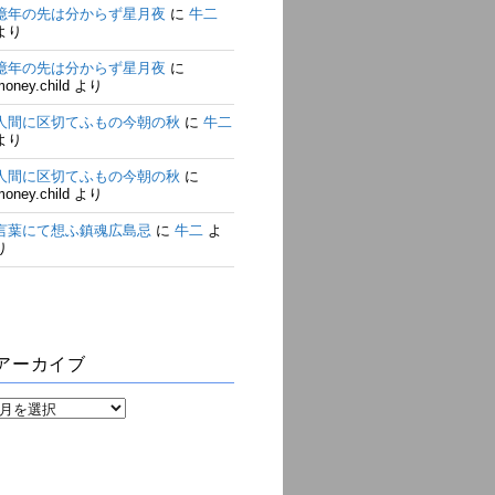
億年の先は分からず星月夜
に
牛二
より
億年の先は分からず星月夜
に
money.child
より
人間に区切てふもの今朝の秋
に
牛二
より
人間に区切てふもの今朝の秋
に
money.child
より
言葉にて想ふ鎮魂広島忌
に
牛二
よ
り
アーカイブ
ア
ー
カ
イ