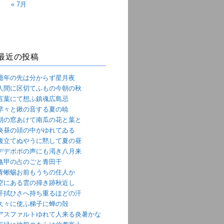
« 7月
最近の投稿
億年の先は分からず星月夜
人間に区切てふもの今朝の秋
言葉にて想ふ鎮魂広島忌
早々と鍬の音する夏の暁
朝の窓あけて南瓜の花と葉と
炎昼の頭の中がゆれてゐる
腹立てぬやうに黙して夏の昼
デデポポの声にも渇き八月来
亀甲の占のごと青田干
青蜥蜴お前もうちの住人か
空にある雲の掃き跡秋近し
汗拭ひさへ持ち重るほどの汗
久々に使ふ梯子に蝉の殻
アスファルトゆれて人来る炎暑かな