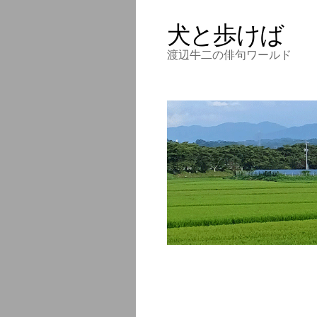
犬と歩けば
渡辺牛二の俳句ワールド