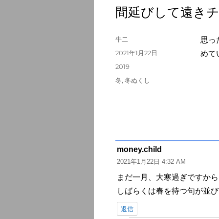
間延びして遠き
投
牛二
思っ
稿
投
2021年1月22日
めて
者
稿
カ
2019
日:
テ
タ
冬
,
冬ぬくし
ゴ
グ
リ
ー
money.child
よ
2021年1月22日 4:32 AM
り:
まだ一月、大寒過ぎですから
しばらくは春を待つ句が並び
返信