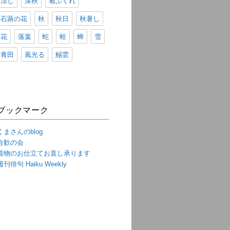
涼し
深秋
着ぶくれ
石蕗の花
秋
秋日
秋暑し
花
落葉
蛇
蛙
蝉
雪
青田
風光る
鰯雲
ブックマーク
くまさんのblog
合歓の会
着物のお仕立てお直し承ります
週刊俳句 Haiku Weekly