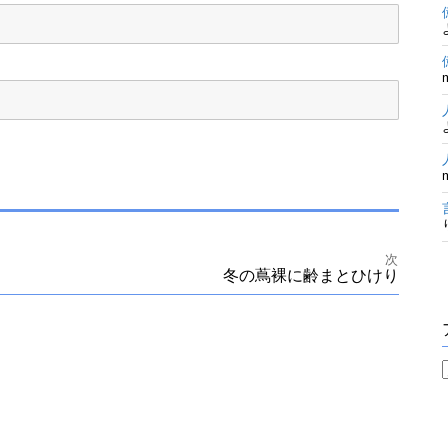
次
冬の蔦裸に齢まとひけり