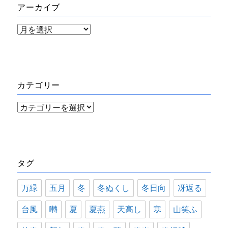
アーカイブ
ア
ー
カ
イ
カテゴリー
ブ
カ
テ
ゴ
リ
タグ
ー
万緑
五月
冬
冬ぬくし
冬日向
冴返る
台風
囀
夏
夏燕
天高し
寒
山笑ふ