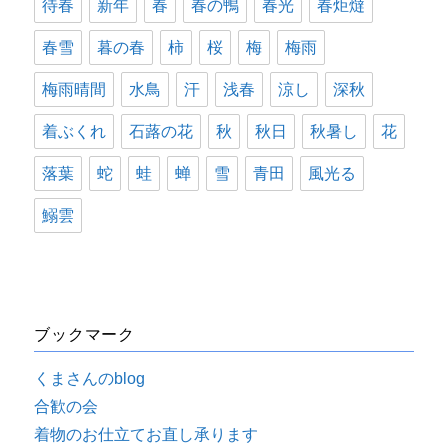
待春
新年
春
春の鴨
春光
春炬燵
春雪
暮の春
柿
桜
梅
梅雨
梅雨晴間
水鳥
汗
浅春
涼し
深秋
着ぶくれ
石蕗の花
秋
秋日
秋暑し
花
落葉
蛇
蛙
蝉
雪
青田
風光る
鰯雲
ブックマーク
くまさんのblog
合歓の会
着物のお仕立てお直し承ります