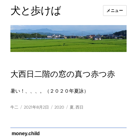
犬と歩けば
メニュー
大西日二階の窓の真つ赤つ赤
暑い！、、、。（２０２０年夏詠）
投
投
カ
タ
牛二
2021年8月2日
2020
夏
,
西日
稿
稿
テ
グ
者
日:
ゴ
リ
ー
money.child
よ