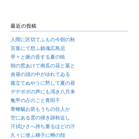
最近の投稿
人間に区切てふもの今朝の秋
言葉にて想ふ鎮魂広島忌
早々と鍬の音する夏の暁
朝の窓あけて南瓜の花と葉と
炎昼の頭の中がゆれてゐる
腹立てぬやうに黙して夏の昼
デデポポの声にも渇き八月来
亀甲の占のごと青田干
青蜥蜴お前もうちの住人か
空にある雲の掃き跡秋近し
汗拭ひさへ持ち重るほどの汗
久々に使ふ梯子に蝉の殻