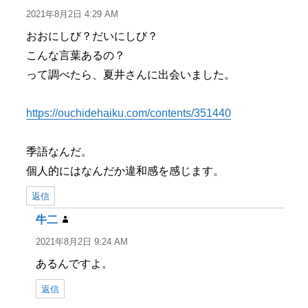
り:
2021年8月2日 4:29 AM
おおにしび？だいにしび？
こんな言葉あるの？
って調べたら、夏井さんに出会いました。
https://ouchidehaiku.com/contents/351440
季語なんだ。
個人的にはなんだか違和感を感じます。
返信
牛二
よ
り:
2021年8月2日 9:24 AM
あるんですよ。
返信