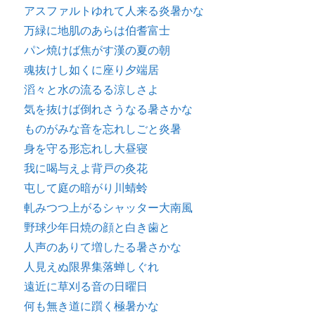
アスファルトゆれて人来る炎暑かな
万緑に地肌のあらは伯耆富士
パン焼けば焦がす漢の夏の朝
魂抜けし如くに座り夕端居
滔々と水の流るる涼しさよ
気を抜けば倒れさうなる暑さかな
ものがみな音を忘れしごと炎暑
身を守る形忘れし大昼寝
我に喝与えよ背戸の灸花
屯して庭の暗がり川蜻蛉
軋みつつ上がるシャッター大南風
野球少年日焼の顔と白き歯と
人声のありて増したる暑さかな
人見えぬ限界集落蝉しぐれ
遠近に草刈る音の日曜日
何も無き道に躓く極暑かな