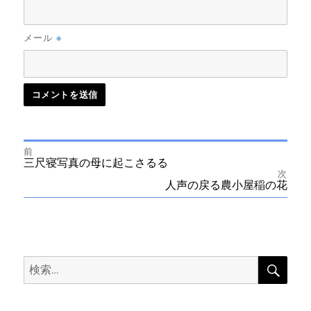
※
メール
前
投
前
三尺寝写真の母に起こさるる
の
次
投
次
人声の戻る農小屋稲の花
稿
稿:
の
投
ナ
稿:
ビ
検
検
索
ゲ
索:
ー