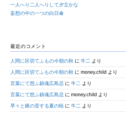
一人へり二人へりして夕立かな
妄想の中の一つの白日傘
最近のコメント
人間に区切てふもの今朝の秋
に
牛二
より
人間に区切てふもの今朝の秋
に
money.child
より
言葉にて想ふ鎮魂広島忌
に
牛二
より
言葉にて想ふ鎮魂広島忌
に
money.child
より
早々と鍬の音する夏の暁
に
牛二
より