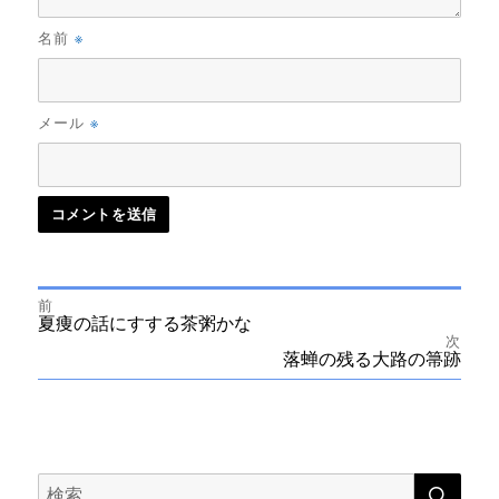
※
名前
※
メール
前
投
前
夏痩の話にすする茶粥かな
の
次
投
次
落蝉の残る大路の箒跡
稿
稿:
の
投
ナ
稿:
ビ
検
検
索