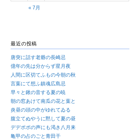
« 7月
最近の投稿
唐突に話す老爺の長崎忌
億年の先は分からず星月夜
人間に区切てふもの今朝の秋
言葉にて想ふ鎮魂広島忌
早々と鍬の音する夏の暁
朝の窓あけて南瓜の花と葉と
炎昼の頭の中がゆれてゐる
腹立てぬやうに黙して夏の昼
デデポポの声にも渇き八月来
亀甲の占のごと青田干