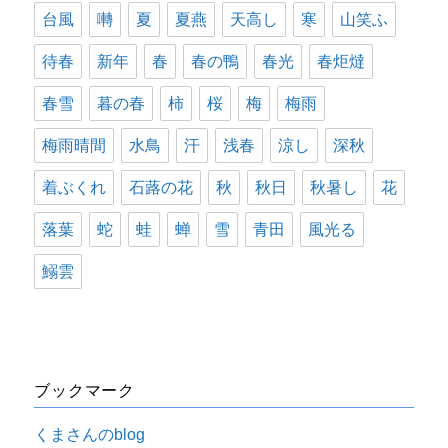
台風
囀
夏
夏燕
天高し
寒
山笑ふ
待春
新年
春
春の鴨
春光
春炬燵
春雪
暮の春
柿
桜
梅
梅雨
梅雨晴間
水鳥
汗
浅春
涼し
深秋
着ぶくれ
石蕗の花
秋
秋日
秋暑し
花
落葉
蛇
蛙
蝉
雪
青田
風光る
鰯雲
ブックマーク
くまさんのblog