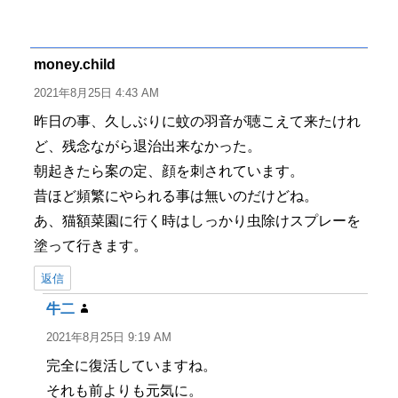
稿
稿
テ
グ
者
日:
ゴ
リ
ー
money.child
よ
り:
2021年8月25日 4:43 AM
昨日の事、久しぶりに蚊の羽音が聴こえて来たけれ
ど、残念ながら退治出来なかった。
朝起きたら案の定、顔を刺されています。
昔ほど頻繁にやられる事は無いのだけどね。
あ、猫額菜園に行く時はしっかり虫除けスプレーを
塗って行きます。
返信
牛二
よ
り:
2021年8月25日 9:19 AM
完全に復活していますね。
それも前よりも元気に。