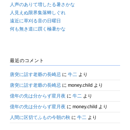
人声のありて増したる暑さかな
人見えぬ限界集落蝉しぐれ
遠近に草刈る音の日曜日
何も無き道に躓く極暑かな
最近のコメント
唐突に話す老爺の長崎忌
に
牛二
より
唐突に話す老爺の長崎忌
に
money.child
より
億年の先は分からず星月夜
に
牛二
より
億年の先は分からず星月夜
に
money.child
より
人間に区切てふもの今朝の秋
に
牛二
より