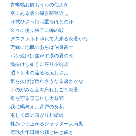
青蜥蜴お前もうちの住人か
空にある雲の掃き跡秋近し
汗拭ひさへ持ち重るほどの汗
久々に使ふ梯子に蝉の殻
アスファルトゆれて人来る炎暑かな
万緑に地肌のあらは伯耆富士
パン焼けば焦がす漢の夏の朝
魂抜けし如くに座り夕端居
滔々と水の流るる涼しさよ
気を抜けば倒れさうなる暑さかな
ものがみな音を忘れしごと炎暑
身を守る形忘れし大昼寝
我に喝与えよ背戸の灸花
屯して庭の暗がり川蜻蛉
軋みつつ上がるシャッター大南風
野球少年日焼の顔と白き歯と