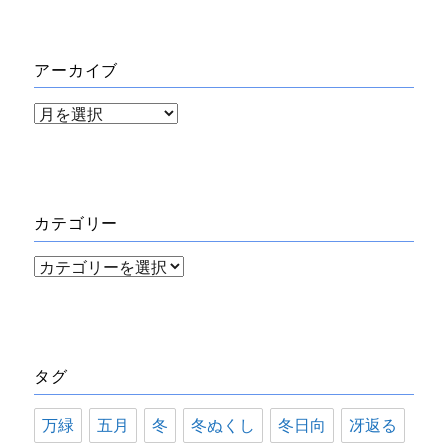
アーカイブ
ア
ー
カ
イ
カテゴリー
ブ
カ
テ
ゴ
リ
タグ
ー
万緑
五月
冬
冬ぬくし
冬日向
冴返る