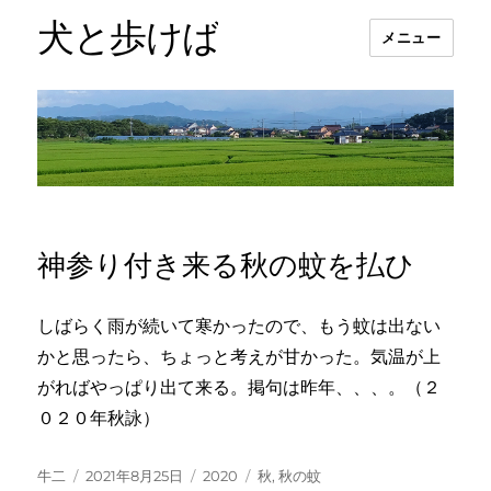
犬と歩けば
メニュー
神参り付き来る秋の蚊を払ひ
しばらく雨が続いて寒かったので、もう蚊は出ない
かと思ったら、ちょっと考えが甘かった。気温が上
がればやっぱり出て来る。掲句は昨年、、、。（２
０２０年秋詠）
投
投
カ
タ
牛二
2021年8月25日
2020
秋
,
秋の蚊