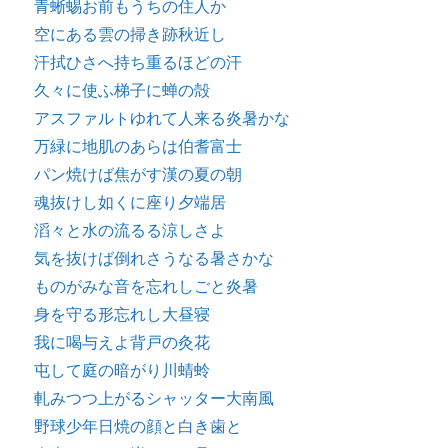
青蜥蜴お前もうちの住人か
空にある雲の掃き跡秋近し
汗拭ひさへ持ち重るほどの汗
久々に使ふ梯子に蝉の殻
アスファルトゆれて人来る炎暑かな
万緑に地肌のあらは伯耆富士
パン焼けば焦がす漢の夏の朝
魂抜けし如くに座り夕端居
滔々と水の流るる涼しさよ
気を抜けば倒れさうなる暑さかな
ものがみな音を忘れしごと炎暑
身を守る形忘れし大昼寝
我に喝与えよ背戸の灸花
屯して庭の暗がり川蜻蛉
軋みつつ上がるシャッター大南風
野球少年日焼の顔と白き歯と