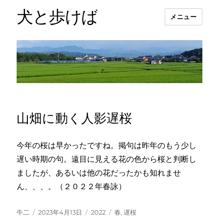
犬と歩けば
メニュー
山畑に動く人影遅桜
今年の桜は早かったですね。掲句は昨年のもう少し
遅い時期の句。遠目に見える花の色から桜と判断し
ましたが、あるいは他の花だったかも知れませ
ん、、、。（２０２２年春詠）
投
投
カ
タ
牛二
2023年4月13日
2022
春
,
遅桜