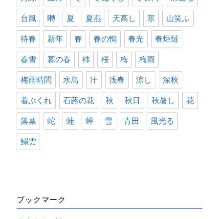
台風
囀
夏
夏燕
天高し
寒
山笑ふ
待春
新年
春
春の鴨
春光
春炬燵
春雪
暮の春
柿
桜
梅
梅雨
梅雨晴間
水鳥
汗
浅春
涼し
深秋
着ぶくれ
石蕗の花
秋
秋日
秋暑し
花
落葉
蛇
蛙
蝉
雪
青田
風光る
鰯雲
ブックマーク