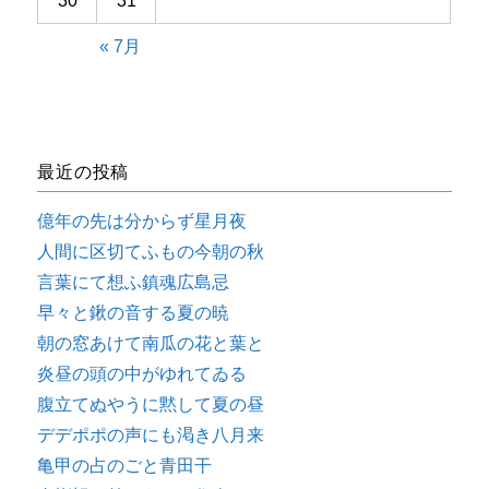
30
31
« 7月
最近の投稿
億年の先は分からず星月夜
人間に区切てふもの今朝の秋
言葉にて想ふ鎮魂広島忌
早々と鍬の音する夏の暁
朝の窓あけて南瓜の花と葉と
炎昼の頭の中がゆれてゐる
腹立てぬやうに黙して夏の昼
デデポポの声にも渇き八月来
亀甲の占のごと青田干