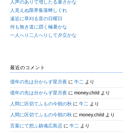
人声のありて増したる暑さかな
人見えぬ限界集落蝉しぐれ
遠近に草刈る音の日曜日
何も無き道に躓く極暑かな
一人へり二人へりして夕立かな
最近のコメント
億年の先は分からず星月夜
に
牛二
より
億年の先は分からず星月夜
に
money.child
より
人間に区切てふもの今朝の秋
に
牛二
より
人間に区切てふもの今朝の秋
に
money.child
より
言葉にて想ふ鎮魂広島忌
に
牛二
より