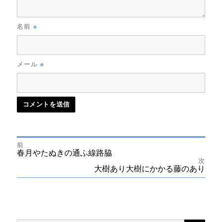
※
名前
※
メール
前
投
前
春月やたぬきの通ふ線路脇
の
次
投
次
大樹あり大樹にかかる藤のあり
稿
稿:
の
投
ナ
稿:
ビ