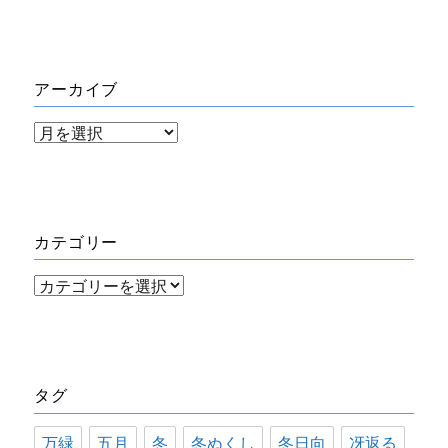
アーカイブ
ア
ー
カ
イ
カテゴリー
ブ
カ
テ
ゴ
リ
タグ
ー
万緑
五月
冬
冬ぬくし
冬日向
冴返る