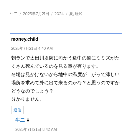
投
投
カ
タ
牛二
2025年7月21日
2024
夏
,
蚯蚓
稿
稿
テ
グ
者
日:
ゴ
リ
ー
money.child
よ
り:
2025年7月21日 4:40 AM
朝ランで太田川堤防に向かう途中の道にミミズがた
くさん死んでいるのを見る事が有ります。
冬場は見かけないから地中の温度が上がって涼しい
場所を求めて外に出て来るのかな？と思うのですが
どうなのでしょう？
分かりません。
返信
牛二
よ
り:
2025年7月21日 8:42 AM