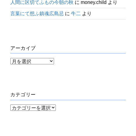
人間に区切てふもの今朝の秋
に
money.child
より
言葉にて想ふ鎮魂広島忌
に
牛二
より
アーカイブ
ア
ー
カ
イ
カテゴリー
ブ
カ
テ
ゴ
リ