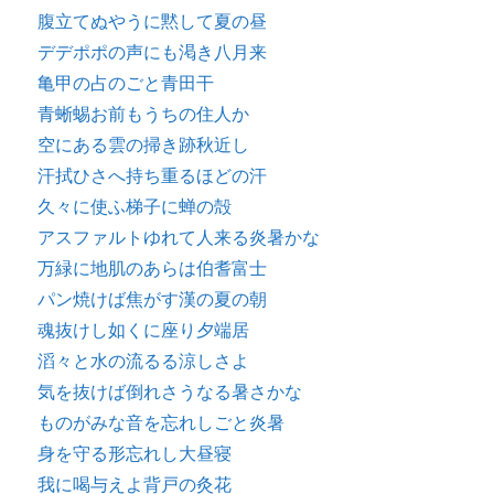
腹立てぬやうに黙して夏の昼
デデポポの声にも渇き八月来
亀甲の占のごと青田干
青蜥蜴お前もうちの住人か
空にある雲の掃き跡秋近し
汗拭ひさへ持ち重るほどの汗
久々に使ふ梯子に蝉の殻
アスファルトゆれて人来る炎暑かな
万緑に地肌のあらは伯耆富士
パン焼けば焦がす漢の夏の朝
魂抜けし如くに座り夕端居
滔々と水の流るる涼しさよ
気を抜けば倒れさうなる暑さかな
ものがみな音を忘れしごと炎暑
身を守る形忘れし大昼寝
我に喝与えよ背戸の灸花