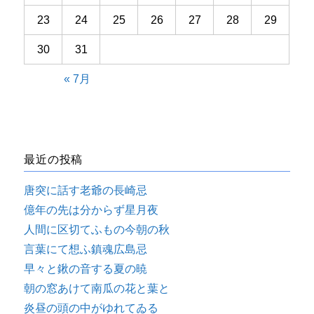
23
24
25
26
27
28
29
30
31
« 7月
最近の投稿
唐突に話す老爺の長崎忌
億年の先は分からず星月夜
人間に区切てふもの今朝の秋
言葉にて想ふ鎮魂広島忌
早々と鍬の音する夏の暁
朝の窓あけて南瓜の花と葉と
炎昼の頭の中がゆれてゐる