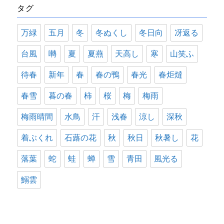
タグ
ー
万緑
五月
冬
冬ぬくし
冬日向
冴返る
台風
囀
夏
夏燕
天高し
寒
山笑ふ
待春
新年
春
春の鴨
春光
春炬燵
春雪
暮の春
柿
桜
梅
梅雨
梅雨晴間
水鳥
汗
浅春
涼し
深秋
着ぶくれ
石蕗の花
秋
秋日
秋暑し
花
落葉
蛇
蛙
蝉
雪
青田
風光る
鰯雲