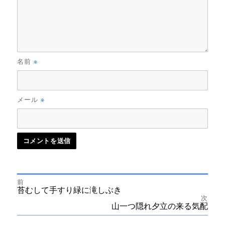
※
名前
※
メール
前
投
前
苔むして手すり緑に滝しぶき
の
次
投
次
山一つ隠れ夕立の来る気配
稿
稿:
の
投