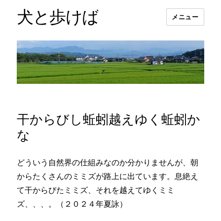
犬と歩けば
メニュー
干からびし蚯蚓越えゆく蚯蚓か
な
どういう自然界の仕組みなのか分かりませんが、朝
からたくさんのミミズが路上に出ています。息絶え
て干からびたミミズ、それを越えてゆくミミ
ズ、、、。（２０２４年夏詠）