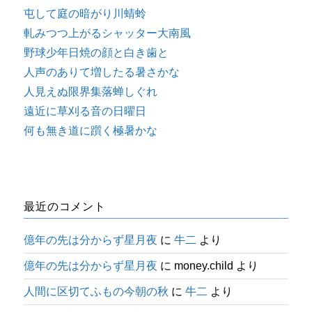
屯して庭の暗がり川蜻蛉
軋みつつ上がるシャッター大南風
野球少年日焼の顔と白き歯と
人声のありて増したる暑さかな
人見えぬ限界集落蝉しぐれ
遠近に草刈る音の日曜日
何も無き道に躓く極暑かな
最近のコメント
億年の先は分からず星月夜
に
牛二
より
億年の先は分からず星月夜
に
money.child
より
人間に区切てふもの今朝の秋
に
牛二
より