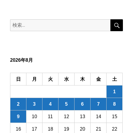
ナ
稿:
ビ
検
検
索
ゲ
索:
ー
シ
2026年8月
ョ
ン
日
月
火
水
木
金
土
1
2
3
4
5
6
7
8
9
10
11
12
13
14
15
16
17
18
19
20
21
22