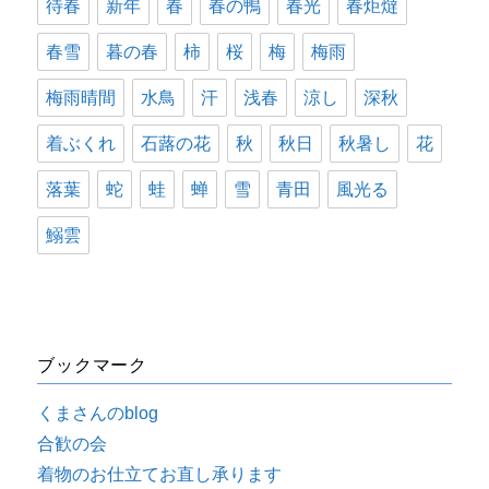
待春
新年
春
春の鴨
春光
春炬燵
春雪
暮の春
柿
桜
梅
梅雨
梅雨晴間
水鳥
汗
浅春
涼し
深秋
着ぶくれ
石蕗の花
秋
秋日
秋暑し
花
落葉
蛇
蛙
蝉
雪
青田
風光る
鰯雲
ブックマーク
くまさんのblog
合歓の会
着物のお仕立てお直し承ります