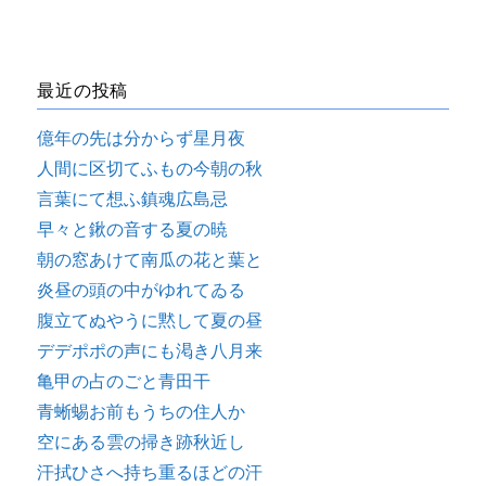
最近の投稿
億年の先は分からず星月夜
人間に区切てふもの今朝の秋
言葉にて想ふ鎮魂広島忌
早々と鍬の音する夏の暁
朝の窓あけて南瓜の花と葉と
炎昼の頭の中がゆれてゐる
腹立てぬやうに黙して夏の昼
デデポポの声にも渇き八月来
亀甲の占のごと青田干
青蜥蜴お前もうちの住人か
空にある雲の掃き跡秋近し
汗拭ひさへ持ち重るほどの汗