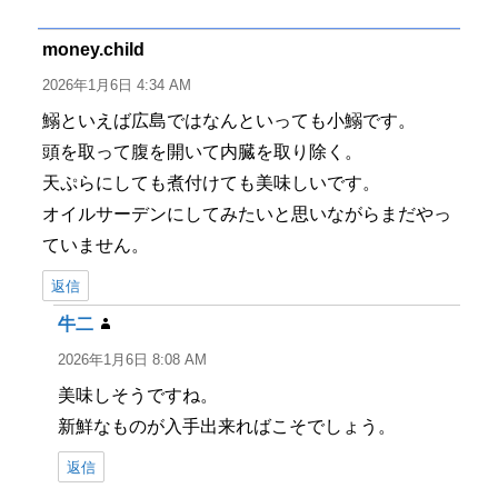
リ
ー
money.child
よ
り:
2026年1月6日 4:34 AM
鰯といえば広島ではなんといっても小鰯です。
頭を取って腹を開いて内臓を取り除く。
天ぷらにしても煮付けても美味しいです。
オイルサーデンにしてみたいと思いながらまだやっ
ていません。
返信
牛二
よ
り:
2026年1月6日 8:08 AM
美味しそうですね。
新鮮なものが入手出来ればこそでしょう。
返信