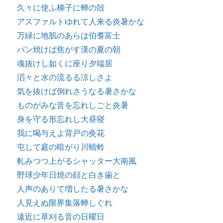
久々に使ふ梯子に蝉の殻
アスファルトゆれて人来る炎暑かな
万緑に地肌のあらは伯耆富士
パン焼けば焦がす漢の夏の朝
魂抜けし如くに座り夕端居
滔々と水の流るる涼しさよ
気を抜けば倒れさうなる暑さかな
ものがみな音を忘れしごと炎暑
身を守る形忘れし大昼寝
我に喝与えよ背戸の灸花
屯して庭の暗がり川蜻蛉
軋みつつ上がるシャッター大南風
野球少年日焼の顔と白き歯と
人声のありて増したる暑さかな
人見えぬ限界集落蝉しぐれ
遠近に草刈る音の日曜日