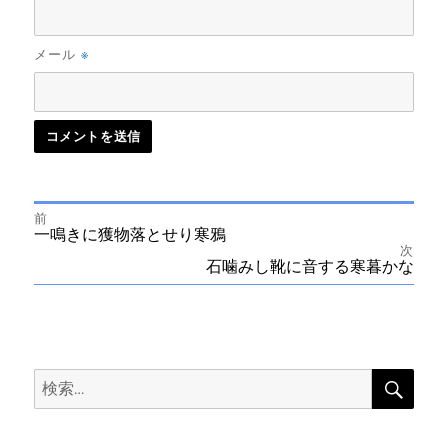
※
メール
前
投
前
一鳴きに獲物落とせり寒鴉
の
次
投
次
石噛みし靴に音する寒暮かな
稿
稿:
の
投
ナ
稿:
ビ
検
検
索
ゲ
索:
ー