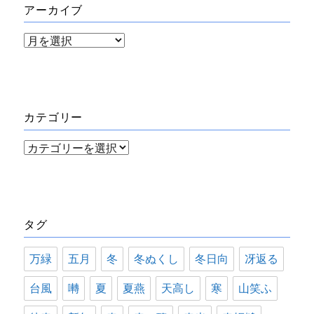
アーカイブ
ア
ー
カ
イ
カテゴリー
ブ
カ
テ
ゴ
リ
タグ
ー
万緑
五月
冬
冬ぬくし
冬日向
冴返る
台風
囀
夏
夏燕
天高し
寒
山笑ふ