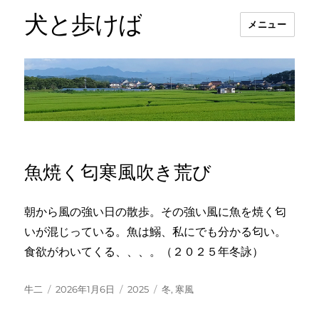
犬と歩けば
メニュー
魚焼く匂寒風吹き荒び
朝から風の強い日の散歩。その強い風に魚を焼く匂
いが混じっている。魚は鰯、私にでも分かる匂い。
食欲がわいてくる、、、。（２０２５年冬詠）
投
投
カ
タ
牛二
2026年1月6日
2025
冬
,
寒風
稿
稿
テ
グ
者
日:
ゴ