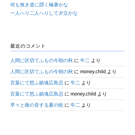
何も無き道に躓く極暑かな
一人へり二人へりして夕立かな
最近のコメント
人間に区切てふもの今朝の秋
に
牛二
より
人間に区切てふもの今朝の秋
に
money.child
より
言葉にて想ふ鎮魂広島忌
に
牛二
より
言葉にて想ふ鎮魂広島忌
に
money.child
より
早々と鍬の音する夏の暁
に
牛二
より