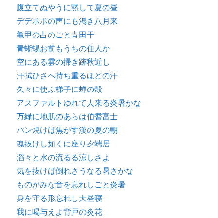
腹立てぬやうに黙して夏の昼
デデポポの声にも渇き八月来
亀甲の占のごと青田干
青蜥蜴お前もうちの住人か
空にある雲の掃き跡秋近し
汗拭ひさへ持ち重るほどの汗
久々に使ふ梯子に蝉の殻
アスファルトゆれて人来る炎暑かな
万緑に地肌のあらは伯耆富士
パン焼けば焦がす漢の夏の朝
魂抜けし如くに座り夕端居
滔々と水の流るる涼しさよ
気を抜けば倒れさうなる暑さかな
ものがみな音を忘れしごと炎暑
身を守る形忘れし大昼寝
我に喝与えよ背戸の灸花