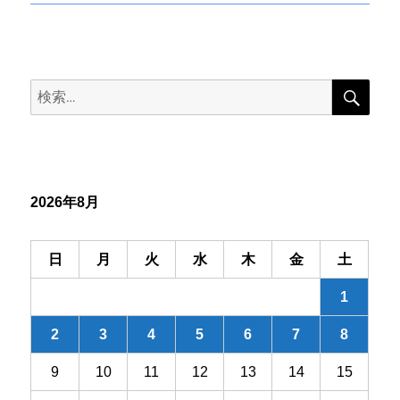
投
ナ
稿:
ビ
検
検
索
ゲ
索:
ー
シ
2026年8月
ョ
ン
日
月
火
水
木
金
土
1
2
3
4
5
6
7
8
9
10
11
12
13
14
15