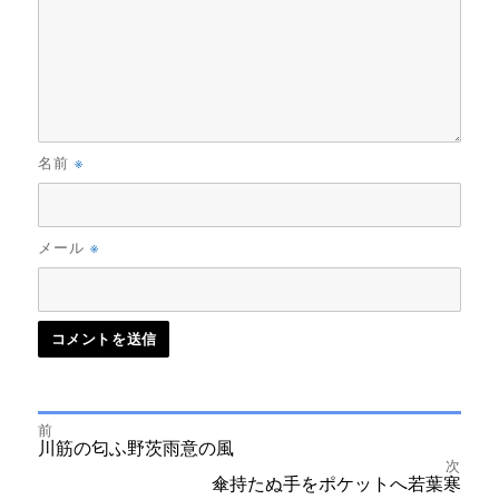
※
名前
※
メール
前
投
前
川筋の匂ふ野茨雨意の風
の
次
投
次
傘持たぬ手をポケットへ若葉寒
稿
稿:
の