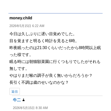
稿
稿
テ
グ
者
日:
ゴ
リ
ー
money.child
よ
り:
2026年5月15日 6:22 AM
今日は久しぶりに遅い目覚めでした。
目を覚ますと明るく時計を見ると6時。
昨夜眠ったのは21:30くらいだったから8時間以上眠
った様です。
眠る時には朝猫額菜園に行くつもりでしたがそれも
無しです。
やはりまだ喉の調子が良く無いからだろうか？
長引く不調は歳のせいなのかな？
返信
牛二
よ
り:
2026年5月15日 8:30 AM