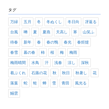
リ
タグ
ー
万緑
五月
冬
冬ぬくし
冬日向
冴返る
台風
囀
夏
夏燕
天高し
寒
山笑ふ
待春
新年
春
春の鴨
春光
春炬燵
春雪
暮の春
柿
桜
梅
梅雨
梅雨晴間
水鳥
汗
浅春
涼し
深秋
着ぶくれ
石蕗の花
秋
秋日
秋暑し
花
落葉
蛇
蛙
蝉
雪
青田
風光る
鰯雲