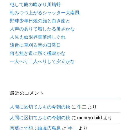
屯して庭の暗がり川蜻蛉
軋みつつ上がるシャッター大南風
野球少年日焼の顔と白き歯と
人声のありて増したる暑さかな
人見えぬ限界集落蝉しぐれ
遠近に草刈る音の日曜日
何も無き道に躓く極暑かな
一人へり二人へりして夕立かな
最近のコメント
人間に区切てふもの今朝の秋
に
牛二
より
人間に区切てふもの今朝の秋
に
money.child
より
言葉にて想ふ鎮魂広島忌
に
牛二
より