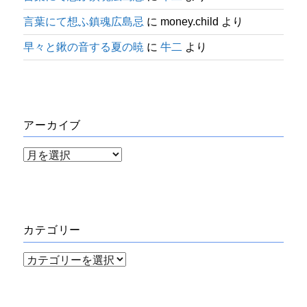
言葉にて想ふ鎮魂広島忌
に
money.child
より
早々と鍬の音する夏の暁
に
牛二
より
アーカイブ
ア
ー
カ
イ
カテゴリー
ブ
カ
テ
ゴ