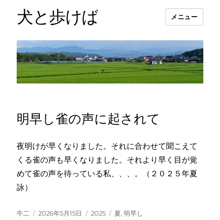
犬と歩けば
メニュー
明早し雀の声に起されて
夜明けが早くなりました。それに合わせて聞こえて
くる雀の声も早くなりました。それより早く目が覚
めて雀の声を待っている私、、、。（２０２５年夏
詠）
投
投
カ
タ
牛二
2026年5月15日
2025
夏
,
明早し