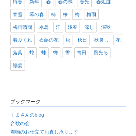
待春
新年
春
春の鴨
春光
春炬燵
春雪
暮の春
柿
桜
梅
梅雨
梅雨晴間
水鳥
汗
浅春
涼し
深秋
着ぶくれ
石蕗の花
秋
秋日
秋暑し
花
落葉
蛇
蛙
蝉
雪
青田
風光る
鰯雲
ブックマーク
くまさんのblog
合歓の会
着物のお仕立てお直し承ります