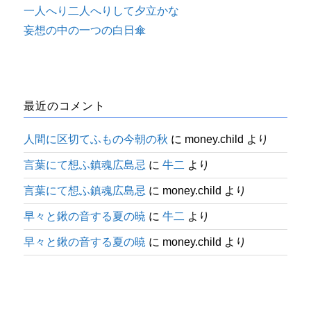
一人へり二人へりして夕立かな
妄想の中の一つの白日傘
最近のコメント
人間に区切てふもの今朝の秋
に
money.child
より
言葉にて想ふ鎮魂広島忌
に
牛二
より
言葉にて想ふ鎮魂広島忌
に
money.child
より
早々と鍬の音する夏の暁
に
牛二
より
早々と鍬の音する夏の暁
に
money.child
より