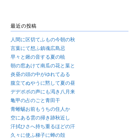
最近の投稿
人間に区切てふもの今朝の秋
言葉にて想ふ鎮魂広島忌
早々と鍬の音する夏の暁
朝の窓あけて南瓜の花と葉と
炎昼の頭の中がゆれてゐる
腹立てぬやうに黙して夏の昼
デデポポの声にも渇き八月来
亀甲の占のごと青田干
青蜥蜴お前もうちの住人か
空にある雲の掃き跡秋近し
汗拭ひさへ持ち重るほどの汗
久々に使ふ梯子に蝉の殻