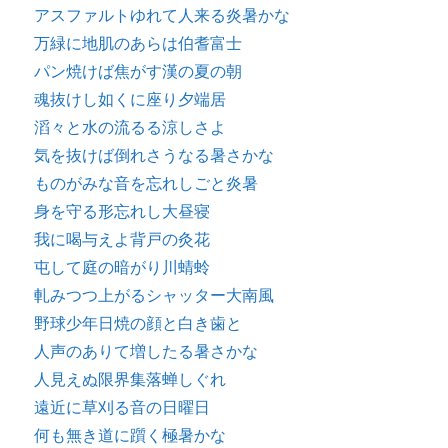
アスファルトゆれて人来る炎暑かな
万緑に地肌のあらは伯耆富士
パン焼けば焦がす漢の夏の朝
魂抜けし如くに座り夕端居
滔々と水の流るる涼しさよ
気を抜けば倒れさうなる暑さかな
ものがみな音を忘れしごと炎暑
身を守る形忘れし大昼寝
我に喝与えよ背戸の灸花
屯して庭の暗がり川蜻蛉
軋みつつ上がるシャッター大南風
野球少年日焼の顔と白き歯と
人声のありて増したる暑さかな
人見えぬ限界集落蝉しぐれ
遠近に草刈る音の日曜日
何も無き道に躓く極暑かな