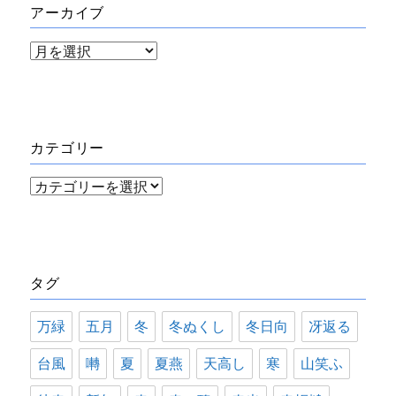
アーカイブ
ア
ー
カ
イ
カテゴリー
ブ
カ
テ
ゴ
リ
タグ
ー
万緑
五月
冬
冬ぬくし
冬日向
冴返る
台風
囀
夏
夏燕
天高し
寒
山笑ふ