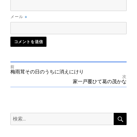
※
メール
前
投
前
梅雨茸その日のうちに消えにけり
の
次
投
次
家一戸覆ひて葛の茂かな
稿
稿:
の
投
ナ
稿:
ビ
検
検
索
ゲ
索:
ー