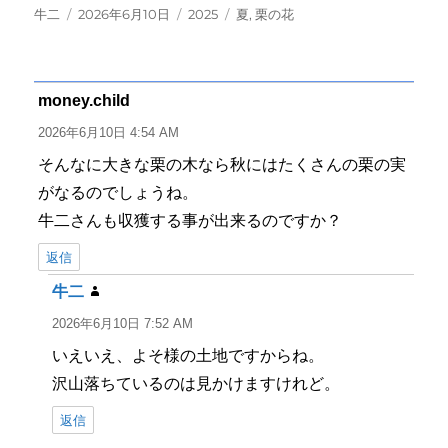
投
投
カ
タ
牛二
2026年6月10日
2025
夏
,
栗の花
稿
稿
テ
グ
者
日:
ゴ
リ
ー
money.child
よ
り:
2026年6月10日 4:54 AM
そんなに大きな栗の木なら秋にはたくさんの栗の実
がなるのでしょうね。
牛二さんも収獲する事が出来るのですか？
返信
牛二
よ
り:
2026年6月10日 7:52 AM
いえいえ、よそ様の土地ですからね。
沢山落ちているのは見かけますけれど。
返信