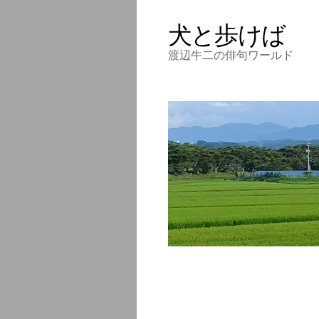
犬と歩けば
渡辺牛二の俳句ワールド