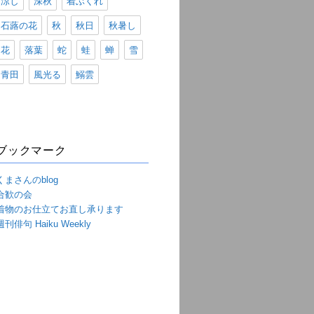
涼し
深秋
着ぶくれ
石蕗の花
秋
秋日
秋暑し
花
落葉
蛇
蛙
蝉
雪
青田
風光る
鰯雲
ブックマーク
くまさんのblog
合歓の会
着物のお仕立てお直し承ります
週刊俳句 Haiku Weekly