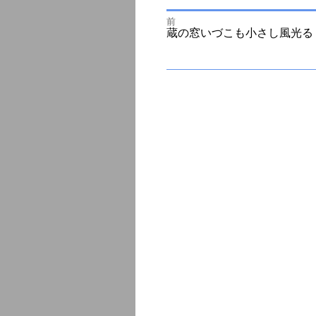
前
投
前
蔵の窓いづこも小さし風光る
の
投
次
稿
稿:
の
投
ナ
稿:
ビ
ゲ
ー
シ
ョ
ン