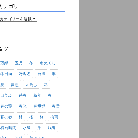
ブ
カテゴリー
カ
テ
ゴ
リ
ー
タグ
万緑
五月
冬
冬ぬくし
冬日向
冴返る
台風
囀
夏
夏燕
天高し
寒
山笑ふ
待春
新年
春
春の鴨
春光
春炬燵
春雪
暮の春
柿
桜
梅
梅雨
梅雨晴間
水鳥
汗
浅春