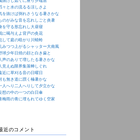
魂抜けし如くに座り夕端居
滔々と水の流るる涼しさよ
気を抜けば倒れさうなる暑さかな
ものがみな音を忘れしごと炎暑
身を守る形忘れし大昼寝
我に喝与えよ背戸の灸花
屯して庭の暗がり川蜻蛉
軋みつつ上がるシャッター大南風
野球少年日焼の顔と白き歯と
人声のありて増したる暑さかな
人見えぬ限界集落蝉しぐれ
遠近に草刈る音の日曜日
何も無き道に躓く極暑かな
一人へり二人へりして夕立かな
妄想の中の一つの白日傘
青梅雨の青に埋もれてゆく空家
最近のコメント