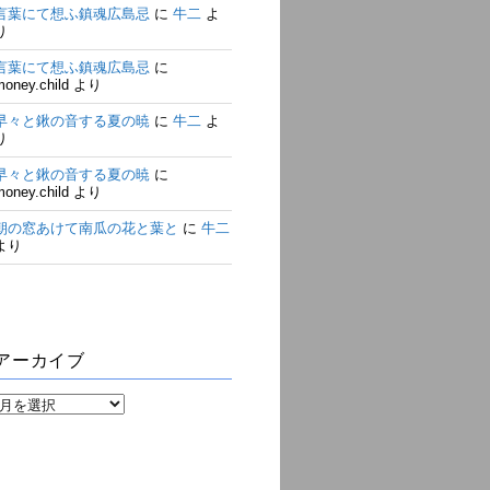
言葉にて想ふ鎮魂広島忌
に
牛二
よ
り
言葉にて想ふ鎮魂広島忌
に
money.child
より
早々と鍬の音する夏の暁
に
牛二
よ
り
早々と鍬の音する夏の暁
に
money.child
より
朝の窓あけて南瓜の花と葉と
に
牛二
より
アーカイブ
ア
ー
カ
イ