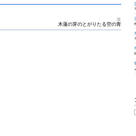
次
木蓮の芽のとがりたる空の青