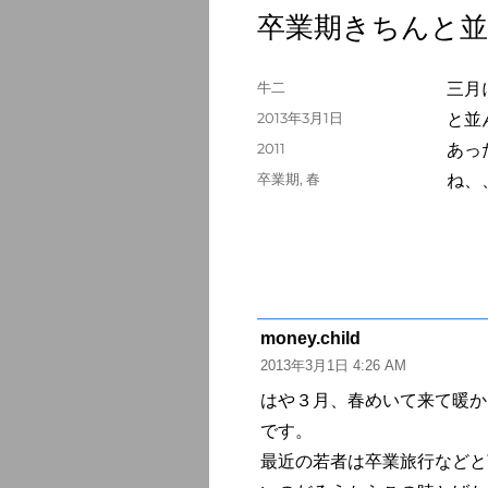
卒業期きちんと
投
牛二
三月
稿
投
2013年3月1日
と並
者
稿
カ
2011
あっ
日:
テ
タ
卒業期
,
春
ね、
ゴ
グ
リ
ー
money.child
よ
2013年3月1日 4:26 AM
り:
はや３月、春めいて来て暖か
です。
最近の若者は卒業旅行などと