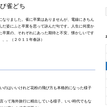
並び雀どち
になりました。雀に卒業はありませんが、電線にきちん
んだ姿にふと卒業を思って詠んだ句です。人生に何度か
た卒業の、それぞれにあった期待と不安、懐かしいです
、、。（２０１１年春詠）
いのはいいけれど花粉の飛び方も本格的になった様子
言って海外旅行に精出している様子、いい時代でもな