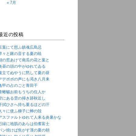
« 7月
最近の投稿
言葉にて想ふ鎮魂広島忌
早々と鍬の音する夏の暁
朝の窓あけて南瓜の花と葉と
炎昼の頭の中がゆれてゐる
腹立てぬやうに黙して夏の昼
デデポポの声にも渇き八月来
亀甲の占のごと青田干
青蜥蜴お前もうちの住人か
空にある雲の掃き跡秋近し
汗拭ひさへ持ち重るほどの汗
久々に使ふ梯子に蝉の殻
アスファルトゆれて人来る炎暑かな
万緑に地肌のあらは伯耆富士
パン焼けば焦がす漢の夏の朝