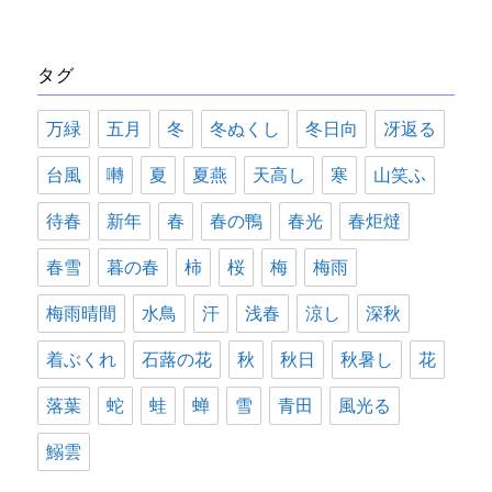
ゴ
リ
タグ
ー
万緑
五月
冬
冬ぬくし
冬日向
冴返る
台風
囀
夏
夏燕
天高し
寒
山笑ふ
待春
新年
春
春の鴨
春光
春炬燵
春雪
暮の春
柿
桜
梅
梅雨
梅雨晴間
水鳥
汗
浅春
涼し
深秋
着ぶくれ
石蕗の花
秋
秋日
秋暑し
花
落葉
蛇
蛙
蝉
雪
青田
風光る
鰯雲