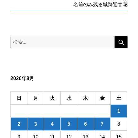
投
次
名前のみ残る城跡迎春花
稿
稿:
の
投
ナ
稿:
ビ
検
検
索
ゲ
索:
ー
シ
2026年8月
ョ
ン
日
月
火
水
木
金
土
1
2
3
4
5
6
7
8
9
10
11
12
13
14
15