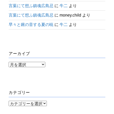
言葉にて想ふ鎮魂広島忌
に
牛二
より
言葉にて想ふ鎮魂広島忌
に
money.child
より
早々と鍬の音する夏の暁
に
牛二
より
アーカイブ
ア
ー
カ
イ
カテゴリー
ブ
カ
テ