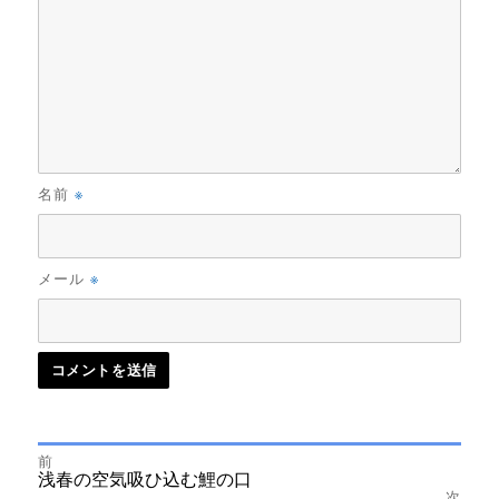
※
名前
※
メール
前
投
前
浅春の空気吸ひ込む鯉の口
の
次