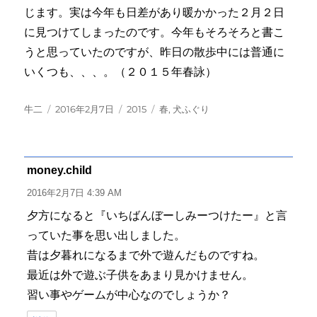
じます。実は今年も日差があり暖かかった２月２日
に見つけてしまったのです。今年もそろそろと書こ
うと思っていたのですが、昨日の散歩中には普通に
いくつも、、、。（２０１５年春詠）
投
投
カ
タ
牛二
2016年2月7日
2015
春
,
犬ふぐり
稿
稿
テ
グ
者
日:
ゴ
リ
ー
money.child
よ
り:
2016年2月7日 4:39 AM
夕方になると『いちばんぼーしみーつけたー』と言
っていた事を思い出しました。
昔は夕暮れになるまで外で遊んだものですね。
最近は外で遊ぶ子供をあまり見かけません。
習い事やゲームが中心なのでしょうか？