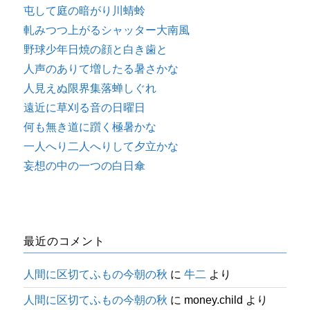
屯して庭の暗がり川蜻蛉
軋みつつ上がるシャッター大南風
野球少年日焼の顔と白き歯と
人声のありて増したる暑さかな
人見えぬ限界集落蝉しぐれ
遠近に草刈る音の日曜日
何も無き道に躓く極暑かな
一人へり二人へりして夕立かな
妄想の中の一つの白日傘
最近のコメント
人間に区切てふもの今朝の秋
に
牛二
より
人間に区切てふもの今朝の秋
に
money.child
より