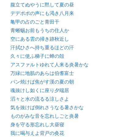
腹立てぬやうに黙して夏の昼
デデポポの声にも渇き八月来
亀甲の占のごと青田干
青蜥蜴お前もうちの住人か
空にある雲の掃き跡秋近し
汗拭ひさへ持ち重るほどの汗
久々に使ふ梯子に蝉の殻
アスファルトゆれて人来る炎暑かな
万緑に地肌のあらは伯耆富士
パン焼けば焦がす漢の夏の朝
魂抜けし如くに座り夕端居
滔々と水の流るる涼しさよ
気を抜けば倒れさうなる暑さかな
ものがみな音を忘れしごと炎暑
身を守る形忘れし大昼寝
我に喝与えよ背戸の灸花