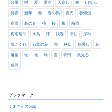
台風
囀
夏
夏燕
天高し
寒
山笑ふ
待春
新年
春
春の鴨
春光
春炬燵
春雪
暮の春
柿
桜
梅
梅雨
梅雨晴間
水鳥
汗
浅春
涼し
深秋
着ぶくれ
石蕗の花
秋
秋日
秋暑し
花
落葉
蛇
蛙
蝉
雪
青田
風光る
鰯雲
ブックマーク
くまさんのblog