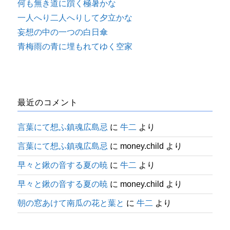
何も無き道に躓く極暑かな
一人へり二人へりして夕立かな
妄想の中の一つの白日傘
青梅雨の青に埋もれてゆく空家
最近のコメント
言葉にて想ふ鎮魂広島忌
に
牛二
より
言葉にて想ふ鎮魂広島忌
に
money.child
より
早々と鍬の音する夏の暁
に
牛二
より
早々と鍬の音する夏の暁
に
money.child
より
朝の窓あけて南瓜の花と葉と
に
牛二
より