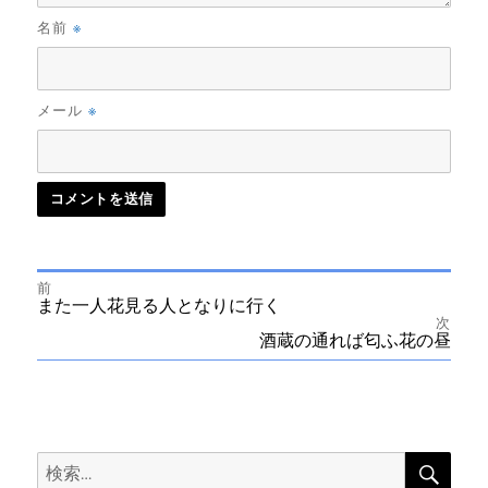
※
名前
※
メール
前
投
前
また一人花見る人となりに行く
の
次
投
次
酒蔵の通れば匂ふ花の昼
稿
稿:
の
投
ナ
稿:
ビ
検
検
索
ゲ