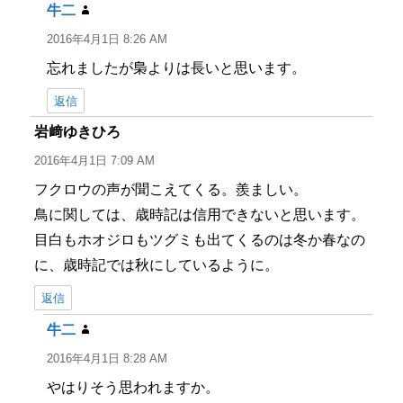
牛二
よ
り:
2016年4月1日 8:26 AM
忘れましたが梟よりは長いと思います。
返信
岩﨑ゆきひろ
よ
り:
2016年4月1日 7:09 AM
フクロウの声が聞こえてくる。羨ましい。
鳥に関しては、歳時記は信用できないと思います。
目白もホオジロもツグミも出てくるのは冬か春なの
に、歳時記では秋にしているように。
返信
牛二
よ
り:
2016年4月1日 8:28 AM
やはりそう思われますか。