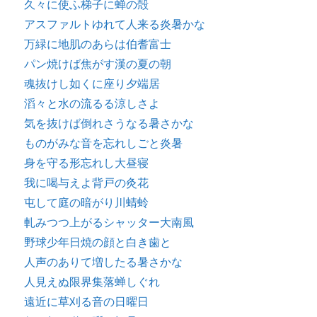
久々に使ふ梯子に蝉の殻
アスファルトゆれて人来る炎暑かな
万緑に地肌のあらは伯耆富士
パン焼けば焦がす漢の夏の朝
魂抜けし如くに座り夕端居
滔々と水の流るる涼しさよ
気を抜けば倒れさうなる暑さかな
ものがみな音を忘れしごと炎暑
身を守る形忘れし大昼寝
我に喝与えよ背戸の灸花
屯して庭の暗がり川蜻蛉
軋みつつ上がるシャッター大南風
野球少年日焼の顔と白き歯と
人声のありて増したる暑さかな
人見えぬ限界集落蝉しぐれ
遠近に草刈る音の日曜日