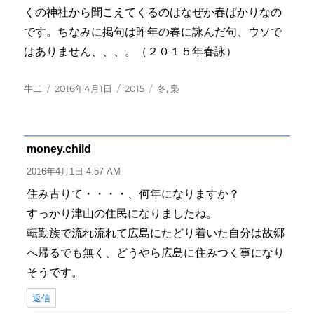
くの神社から聞こえてくるのはなぜか春ばかりなの
です。ちなみに掲句は昨年の春に詠んだ句、ウソで
はありません、、、。（２０１５年春詠）
投
投
カ
タ
牛二
2016年4月1日
2015
冬
,
梟
稿
稿
テ
グ
者
日:
ゴ
リ
ー
money.child
よ
り:
2016年4月1日 4:57 AM
住み古りて・・・・、何年になりますか？
すっかり津山の住民になりましたね。
転勤族で流れ流れて広島にたどり着いた自分は故郷
へ帰るでも無く、どうやら広島に住みつく事になり
そうです。
返信