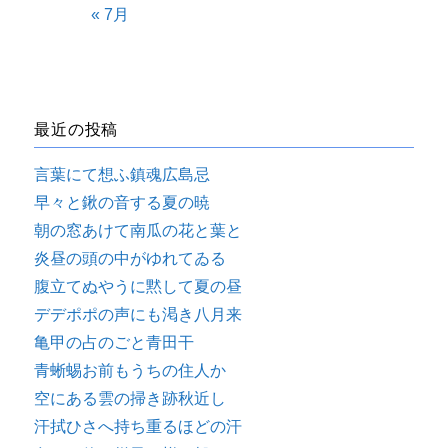
« 7月
最近の投稿
言葉にて想ふ鎮魂広島忌
早々と鍬の音する夏の暁
朝の窓あけて南瓜の花と葉と
炎昼の頭の中がゆれてゐる
腹立てぬやうに黙して夏の昼
デデポポの声にも渇き八月来
亀甲の占のごと青田干
青蜥蜴お前もうちの住人か
空にある雲の掃き跡秋近し
汗拭ひさへ持ち重るほどの汗