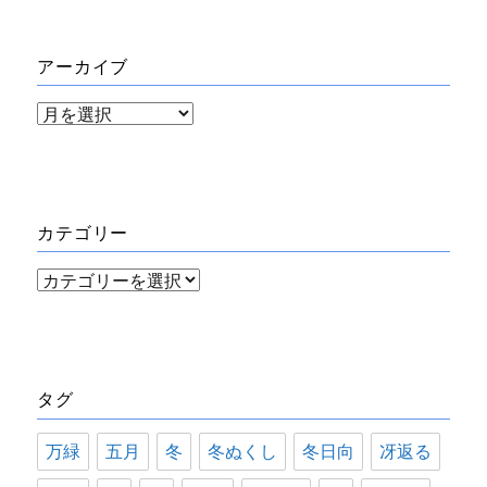
アーカイブ
ア
ー
カ
イ
カテゴリー
ブ
カ
テ
ゴ
リ
タグ
ー
万緑
五月
冬
冬ぬくし
冬日向
冴返る