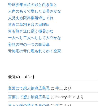
野球少年日焼の顔と白き歯と
人声のありて増したる暑さかな
人見えぬ限界集落蝉しぐれ
遠近に草刈る音の日曜日
何も無き道に躓く極暑かな
一人へり二人へりして夕立かな
妄想の中の一つの白日傘
青梅雨の青に埋もれてゆく空家
最近のコメント
言葉にて想ふ鎮魂広島忌
に
牛二
より
言葉にて想ふ鎮魂広島忌
に
money.child
より
早々と鍬の音する夏の暁
に
牛二
より