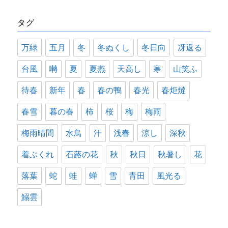
リ
タグ
ー
万緑
五月
冬
冬ぬくし
冬日向
冴返る
台風
囀
夏
夏燕
天高し
寒
山笑ふ
待春
新年
春
春の鴨
春光
春炬燵
春雪
暮の春
柿
桜
梅
梅雨
梅雨晴間
水鳥
汗
浅春
涼し
深秋
着ぶくれ
石蕗の花
秋
秋日
秋暑し
花
落葉
蛇
蛙
蝉
雪
青田
風光る
鰯雲