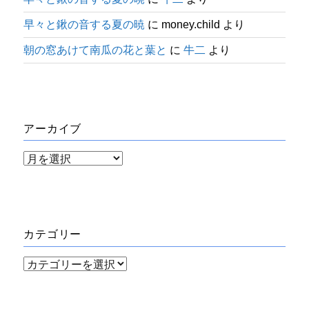
早々と鍬の音する夏の暁
に
money.child
より
朝の窓あけて南瓜の花と葉と
に
牛二
より
アーカイブ
ア
ー
カ
イ
カテゴリー
ブ
カ
テ
ゴ