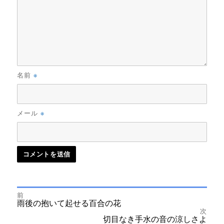
※
名前
※
メール
前
投
前
雨後の抱いて起せる百合の花
の
次
投
次
切目なき手水の音の涼しさよ
稿