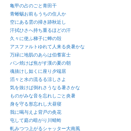
亀甲の占のごと青田干
青蜥蜴お前もうちの住人か
空にある雲の掃き跡秋近し
汗拭ひさへ持ち重るほどの汗
久々に使ふ梯子に蝉の殻
アスファルトゆれて人来る炎暑かな
万緑に地肌のあらは伯耆富士
パン焼けば焦がす漢の夏の朝
魂抜けし如くに座り夕端居
滔々と水の流るる涼しさよ
気を抜けば倒れさうなる暑さかな
ものがみな音を忘れしごと炎暑
身を守る形忘れし大昼寝
我に喝与えよ背戸の灸花
屯して庭の暗がり川蜻蛉
軋みつつ上がるシャッター大南風