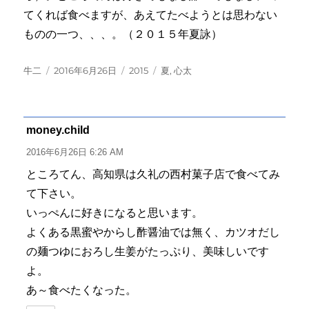
てくれば食べますが、あえてたべようとは思わない
ものの一つ、、、。（２０１５年夏詠）
投
投
カ
タ
牛二
2016年6月26日
2015
夏
,
心太
稿
稿
テ
グ
者
日:
ゴ
リ
ー
money.child
よ
り:
2016年6月26日 6:26 AM
ところてん、高知県は久礼の西村菓子店で食べてみ
て下さい。
いっぺんに好きになると思います。
よくある黒蜜やからし酢醤油では無く、カツオだし
の麺つゆにおろし生姜がたっぷり、美味しいです
よ。
あ～食べたくなった。