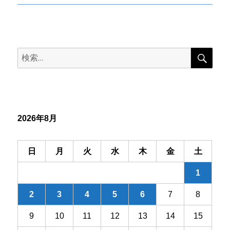
稿:
の
投
ナ
稿:
ビ
検
検
索
ゲ
索:
ー
シ
2026年8月
ョ
ン
日
月
火
水
木
金
土
1
2
3
4
5
6
7
8
9
10
11
12
13
14
15