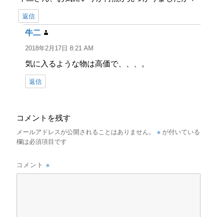
返信
牛二
よ
り:
2018年2月17日 8:21 AM
気に入るような物は高価で、、、。
返信
コメントを残す
※
メールアドレスが公開されることはありません。
が付いている
欄は必須項目です
※
コメント