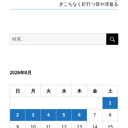
投
次
ぎこちなく釘打つ音や冴返る
稿
稿:
の
投
ナ
稿:
ビ
検
検
索
ゲ
索:
ー
シ
2026年8月
ョ
ン
日
月
火
水
木
金
土
1
2
3
4
5
6
7
8
9
10
11
12
13
14
15