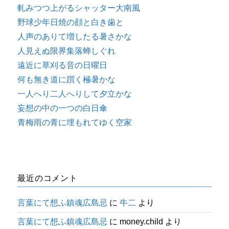
軋みつつ上がるシャッター大南風
野球少年日焼の顔と白き歯と
人声のありて増したる暑さかな
人見えぬ限界集落蝉しぐれ
遠近に草刈る音の日曜日
何も無き道に躓く極暑かな
一人へり二人へりして夕立かな
妄想の中の一つの白日傘
青梅雨の青に埋もれてゆく空家
最近のコメント
言葉にて想ふ鎮魂広島忌
に
牛二
より
言葉にて想ふ鎮魂広島忌
に
money.child
より