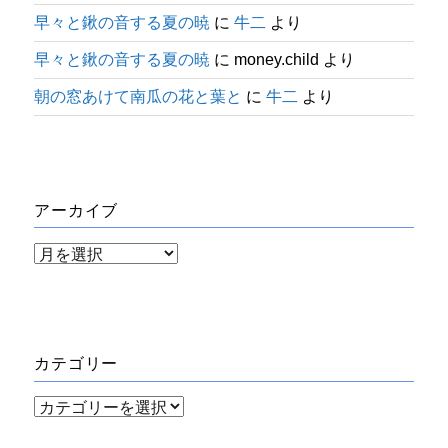
早々と鍬の音する夏の暁
に
牛二
より
早々と鍬の音する夏の暁
に
money.child
より
朝の窓あけて南瓜の花と葉と
に
牛二
より
アーカイブ
ア
ー
カ
イ
カテゴリー
ブ
カ
テ