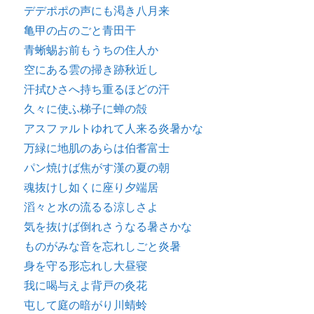
デデポポの声にも渇き八月来
亀甲の占のごと青田干
青蜥蜴お前もうちの住人か
空にある雲の掃き跡秋近し
汗拭ひさへ持ち重るほどの汗
久々に使ふ梯子に蝉の殻
アスファルトゆれて人来る炎暑かな
万緑に地肌のあらは伯耆富士
パン焼けば焦がす漢の夏の朝
魂抜けし如くに座り夕端居
滔々と水の流るる涼しさよ
気を抜けば倒れさうなる暑さかな
ものがみな音を忘れしごと炎暑
身を守る形忘れし大昼寝
我に喝与えよ背戸の灸花
屯して庭の暗がり川蜻蛉