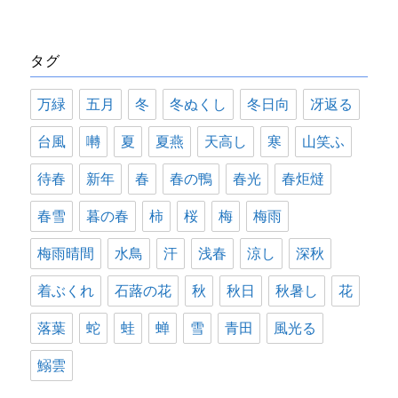
ゴ
リ
タグ
ー
万緑
五月
冬
冬ぬくし
冬日向
冴返る
台風
囀
夏
夏燕
天高し
寒
山笑ふ
待春
新年
春
春の鴨
春光
春炬燵
春雪
暮の春
柿
桜
梅
梅雨
梅雨晴間
水鳥
汗
浅春
涼し
深秋
着ぶくれ
石蕗の花
秋
秋日
秋暑し
花
落葉
蛇
蛙
蝉
雪
青田
風光る
鰯雲