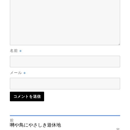
※
名前
※
メール
前
投
前
囀や鳥にやさしき遊休地
の
次