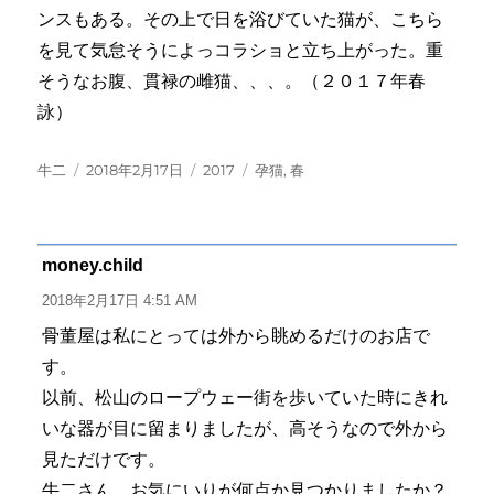
ンスもある。その上で日を浴びていた猫が、こちら
を見て気怠そうによっコラショと立ち上がった。重
そうなお腹、貫禄の雌猫、、、。（２０１７年春
詠）
投
投
カ
タ
牛二
2018年2月17日
2017
孕猫
,
春
稿
稿
テ
グ
者
日:
ゴ
リ
ー
money.child
よ
り:
2018年2月17日 4:51 AM
骨董屋は私にとっては外から眺めるだけのお店で
す。
以前、松山のロープウェー街を歩いていた時にきれ
いな器が目に留まりましたが、高そうなので外から
見ただけです。
牛二さん、お気にいりが何点か見つかりましたか？