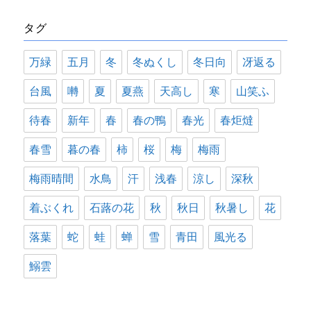
リ
タグ
ー
万緑
五月
冬
冬ぬくし
冬日向
冴返る
台風
囀
夏
夏燕
天高し
寒
山笑ふ
待春
新年
春
春の鴨
春光
春炬燵
春雪
暮の春
柿
桜
梅
梅雨
梅雨晴間
水鳥
汗
浅春
涼し
深秋
着ぶくれ
石蕗の花
秋
秋日
秋暑し
花
落葉
蛇
蛙
蝉
雪
青田
風光る
鰯雲