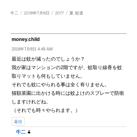
投
投
カ
タ
牛二
2018年7月8日
2017
夏
,
蚊遣
稿
稿
テ
グ
者
日:
ゴ
リ
ー
money.child
よ
り:
2018年7月8日 4:49 AM
最近は蚊が減ったのでしょうか？
我が家はマンションの2階ですが、蚊取り線香を蚊
取りマットも何もしていません。
それでも蚊にやられる事は全く有りません。
猫額菜園に出かける時には蚊よけのスプレーで防衛
しますけれどね。
（それでも時々やられます。）
返信
牛二
よ