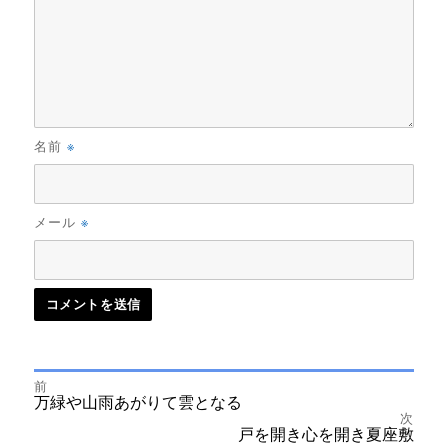
※
名前
※
メール
前
投
前
万緑や山雨あがりて雲となる
の
次
投
次
戸を開き心を開き夏座敷
稿
稿:
の