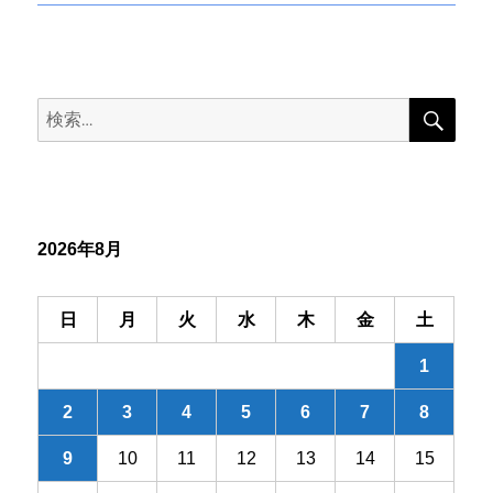
投
ナ
稿:
ビ
検
検
索
ゲ
索:
ー
シ
2026年8月
ョ
ン
日
月
火
水
木
金
土
1
2
3
4
5
6
7
8
9
10
11
12
13
14
15