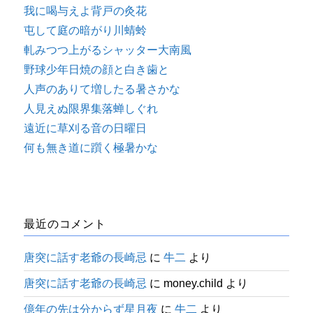
我に喝与えよ背戸の灸花
屯して庭の暗がり川蜻蛉
軋みつつ上がるシャッター大南風
野球少年日焼の顔と白き歯と
人声のありて増したる暑さかな
人見えぬ限界集落蝉しぐれ
遠近に草刈る音の日曜日
何も無き道に躓く極暑かな
最近のコメント
唐突に話す老爺の長崎忌
に
牛二
より
唐突に話す老爺の長崎忌
に
money.child
より
億年の先は分からず星月夜
に
牛二
より