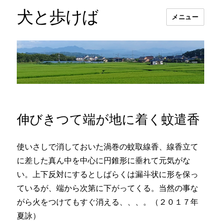
犬と歩けば
メニュー
伸びきつて端が地に着く蚊遣香
使いさしで消しておいた渦巻の蚊取線香、線香立て
に差した真ん中を中心に円錐形に垂れて元気がな
い。上下反対にするとしばらくは漏斗状に形を保っ
ているが、端から次第に下がってくる。当然の事な
がら火をつけてもすぐ消える、、、。（２０１７年
夏詠）