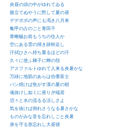
炎昼の頭の中がゆれてゐる
腹立てぬやうに黙して夏の昼
デデポポの声にも渇き八月来
亀甲の占のごと青田干
青蜥蜴お前もうちの住人か
空にある雲の掃き跡秋近し
汗拭ひさへ持ち重るほどの汗
久々に使ふ梯子に蝉の殻
アスファルトゆれて人来る炎暑かな
万緑に地肌のあらは伯耆富士
パン焼けば焦がす漢の夏の朝
魂抜けし如くに座り夕端居
滔々と水の流るる涼しさよ
気を抜けば倒れさうなる暑さかな
ものがみな音を忘れしごと炎暑
身を守る形忘れし大昼寝