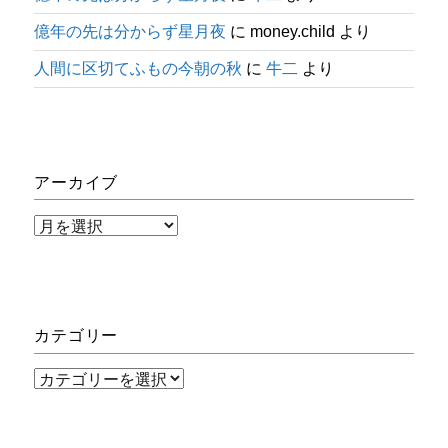
億年の先は分からず星月夜
に
money.child
より
人間に区切てふもの今朝の秋
に
牛二
より
アーカイブ
ア
ー
カ
イ
カテゴリー
ブ
カ
テ
ゴ