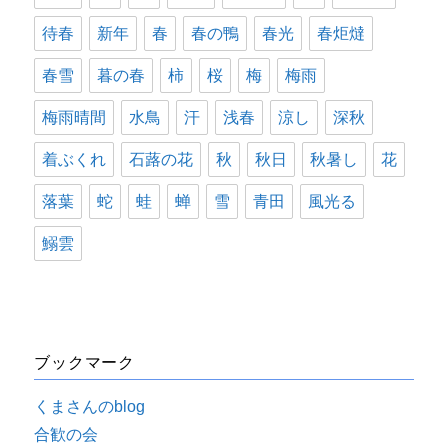
待春
新年
春
春の鴨
春光
春炬燵
春雪
暮の春
柿
桜
梅
梅雨
梅雨晴間
水鳥
汗
浅春
涼し
深秋
着ぶくれ
石蕗の花
秋
秋日
秋暑し
花
落葉
蛇
蛙
蝉
雪
青田
風光る
鰯雲
ブックマーク
くまさんのblog
合歓の会