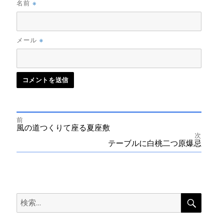
※
名前
※
メール
前
投
前
風の道つくりて座る夏座敷
の
次
投
次
テーブルに白桃二つ原爆忌
稿
稿:
の
投
ナ
稿:
ビ
検
検
索
ゲ
索: