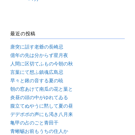
最近の投稿
唐突に話す老爺の長崎忌
億年の先は分からず星月夜
人間に区切てふもの今朝の秋
言葉にて想ふ鎮魂広島忌
早々と鍬の音する夏の暁
朝の窓あけて南瓜の花と葉と
炎昼の頭の中がゆれてゐる
腹立てぬやうに黙して夏の昼
デデポポの声にも渇き八月来
亀甲の占のごと青田干
青蜥蜴お前もうちの住人か