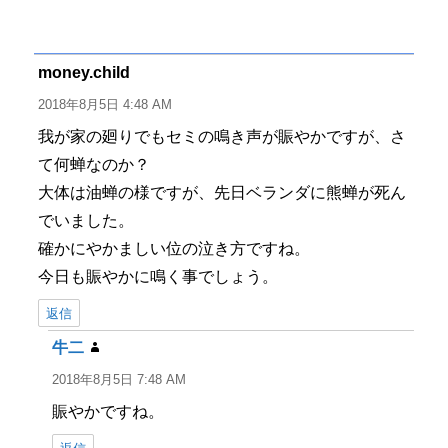
稿
稿
テ
グ
者
日:
ゴ
リ
ー
money.child
よ
り:
2018年8月5日 4:48 AM
我が家の廻りでもセミの鳴き声が賑やかですが、さ
て何蝉なのか？
大体は油蝉の様ですが、先日ベランダに熊蝉が死ん
でいました。
確かにやかましい位の泣き方ですね。
今日も賑やかに鳴く事でしょう。
返信
牛二
よ
り:
2018年8月5日 7:48 AM
賑やかですね。