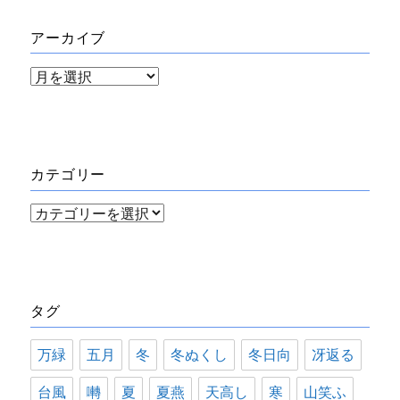
アーカイブ
ア
ー
カ
イ
カテゴリー
ブ
カ
テ
ゴ
リ
タグ
ー
万緑
五月
冬
冬ぬくし
冬日向
冴返る
台風
囀
夏
夏燕
天高し
寒
山笑ふ