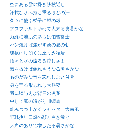
空にある雲の掃き跡秋近し
汗拭ひさへ持ち重るほどの汗
久々に使ふ梯子に蝉の殻
アスファルトゆれて人来る炎暑かな
万緑に地肌のあらは伯耆富士
パン焼けば焦がす漢の夏の朝
魂抜けし如くに座り夕端居
滔々と水の流るる涼しさよ
気を抜けば倒れさうなる暑さかな
ものがみな音を忘れしごと炎暑
身を守る形忘れし大昼寝
我に喝与えよ背戸の灸花
屯して庭の暗がり川蜻蛉
軋みつつ上がるシャッター大南風
野球少年日焼の顔と白き歯と
人声のありて増したる暑さかな