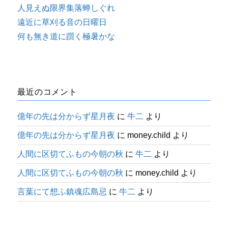
人見えぬ限界集落蝉しぐれ
遠近に草刈る音の日曜日
何も無き道に躓く極暑かな
最近のコメント
億年の先は分からず星月夜
に
牛二
より
億年の先は分からず星月夜
に
money.child
より
人間に区切てふもの今朝の秋
に
牛二
より
人間に区切てふもの今朝の秋
に
money.child
より
言葉にて想ふ鎮魂広島忌
に
牛二
より