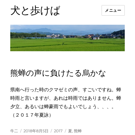
犬と歩けば
メニュー
熊蝉の声に負けたる烏かな
県南へ行った時のクマゼミの声、すごいですね。蝉
時雨と言いますが、あれは時雨ではありません。蝉
夕立、あるいは蝉豪雨でもよいでしょう、、、。
（２０１７年夏詠）
投
投
カ
タ
牛二
2018年8月5日
2017
夏
,
熊蝉