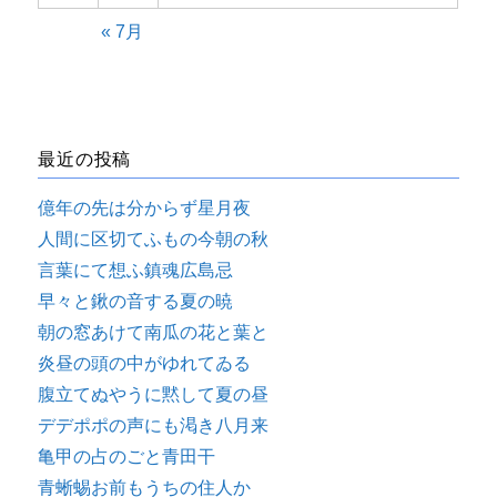
« 7月
最近の投稿
億年の先は分からず星月夜
人間に区切てふもの今朝の秋
言葉にて想ふ鎮魂広島忌
早々と鍬の音する夏の暁
朝の窓あけて南瓜の花と葉と
炎昼の頭の中がゆれてゐる
腹立てぬやうに黙して夏の昼
デデポポの声にも渇き八月来
亀甲の占のごと青田干
青蜥蜴お前もうちの住人か