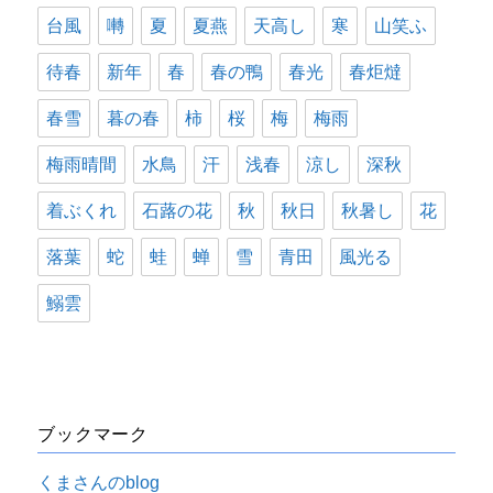
台風
囀
夏
夏燕
天高し
寒
山笑ふ
待春
新年
春
春の鴨
春光
春炬燵
春雪
暮の春
柿
桜
梅
梅雨
梅雨晴間
水鳥
汗
浅春
涼し
深秋
着ぶくれ
石蕗の花
秋
秋日
秋暑し
花
落葉
蛇
蛙
蝉
雪
青田
風光る
鰯雲
ブックマーク
くまさんのblog