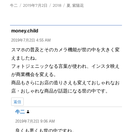
投
投
カ
タ
牛二
2019年7月2日
2018
夏
,
紫陽花
稿
稿
テ
グ
者
日:
ゴ
リ
ー
money.child
よ
り:
2019年7月2日 4:55 AM
スマホの普及とそのカメラ機能が世の中を大きく変
えましたね。
フォトジェニックなる言葉が使われ、インスタ映え
が商業機会を変える。
商品もさらにお店の造りさえも変えておしゃれなお
店・おしゃれな商品が話題になる世の中です。
返信
牛二
よ
り:
2019年7月2日 9:06 AM
良くも悪くも世の中ですね。