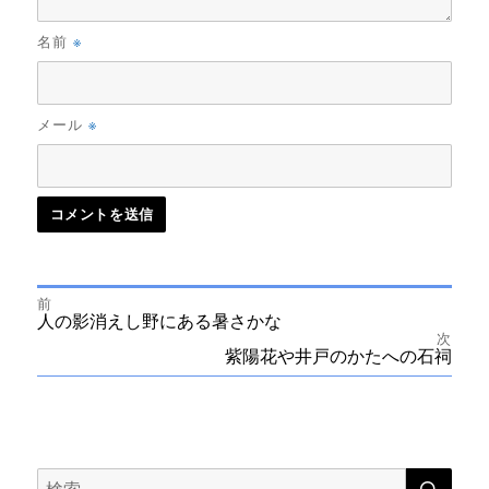
※
名前
※
メール
前
投
前
人の影消えし野にある暑さかな
の
次
投
次
紫陽花や井戸のかたへの石祠
稿
稿:
の
投
ナ
稿:
ビ
検
検