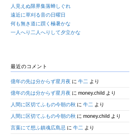
人見えぬ限界集落蝉しぐれ
遠近に草刈る音の日曜日
何も無き道に躓く極暑かな
一人へり二人へりして夕立かな
最近のコメント
億年の先は分からず星月夜
に
牛二
より
億年の先は分からず星月夜
に
money.child
より
人間に区切てふもの今朝の秋
に
牛二
より
人間に区切てふもの今朝の秋
に
money.child
より
言葉にて想ふ鎮魂広島忌
に
牛二
より