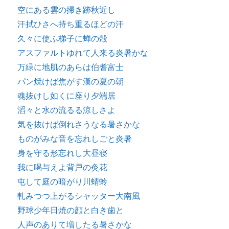
空にある雲の掃き跡秋近し
汗拭ひさへ持ち重るほどの汗
久々に使ふ梯子に蝉の殻
アスファルトゆれて人来る炎暑かな
万緑に地肌のあらは伯耆富士
パン焼けば焦がす漢の夏の朝
魂抜けし如くに座り夕端居
滔々と水の流るる涼しさよ
気を抜けば倒れさうなる暑さかな
ものがみな音を忘れしごと炎暑
身を守る形忘れし大昼寝
我に喝与えよ背戸の灸花
屯して庭の暗がり川蜻蛉
軋みつつ上がるシャッター大南風
野球少年日焼の顔と白き歯と
人声のありて増したる暑さかな