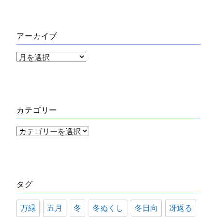
アーカイブ
ア
ー
カ
イ
カテゴリー
ブ
カ
テ
ゴ
リ
タグ
ー
万緑
五月
冬
冬ぬくし
冬日向
冴返る